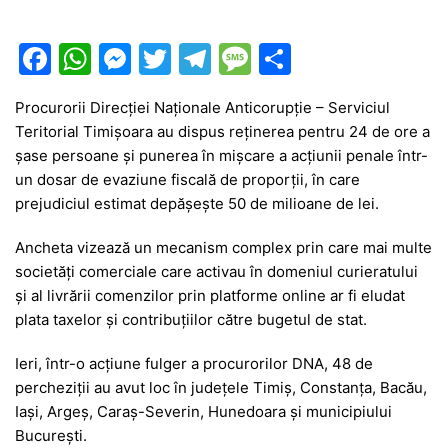
F
W
M
T
T
M
P
a
h
e
w
el
e
ar
Procurorii Direcției Naționale Anticorupție – Serviciul
c
at
s
itt
e
s
ta
Teritorial Timișoara au dispus reținerea pentru 24 de ore a
e
s
s
er
gr
s
je
șase persoane și punerea în mișcare a acțiunii penale într-
b
A
e
a
a
a
un dosar de evaziune fiscală de proporții, în care
prejudiciul estimat depășește 50 de milioane de lei.
o
p
n
m
g
z
o
p
g
e
ă
Ancheta vizează un mecanism complex prin care mai multe
societăți comerciale care activau în domeniul curieratului
k
er
și al livrării comenzilor prin platforme online ar fi eludat
plata taxelor și contribuțiilor către bugetul de stat.
Ieri, într-o acțiune fulger a procurorilor DNA, 48 de
percheziții au avut loc în județele Timiș, Constanța, Bacău,
Iași, Argeș, Caraș-Severin, Hunedoara și municipiului
București.