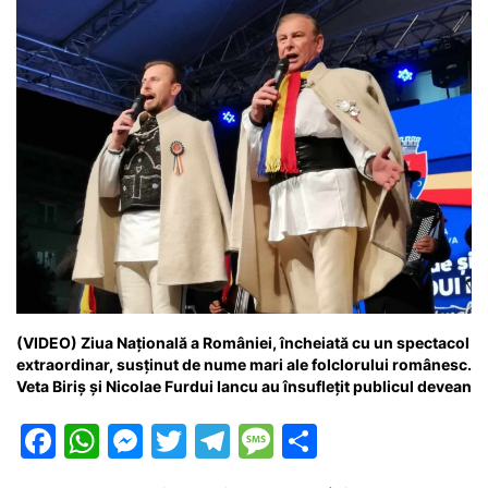
o
p
g
e
ă
k
er
(VIDEO) Ziua Națională a României, încheiată cu un spectacol
extraordinar, susținut de nume mari ale folclorului românesc.
Veta Biriș și Nicolae Furdui Iancu au însuflețit publicul devean
F
W
M
T
T
M
P
a
h
e
w
el
e
ar