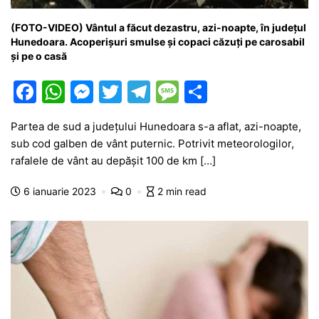
(FOTO-VIDEO) Vântul a făcut dezastru, azi-noapte, în județul
Hunedoara. Acoperișuri smulse și copaci căzuți pe carosabil
și pe o casă
F
W
M
T
T
M
P
a
h
e
w
el
e
ar
Partea de sud a județului Hunedoara s-a aflat, azi-noapte,
c
at
s
itt
e
s
ta
sub cod galben de vânt puternic. Potrivit meteorologilor,
e
s
s
er
gr
s
je
rafalele de vânt au depășit 100 de km […]
b
A
e
a
a
a
6 ianuarie 2023
0
2 min read
o
p
n
m
g
z
o
p
g
e
ă
k
er