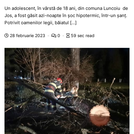
a
h
e
w
el
e
ar
Un adolescent, în vârstă de 18 ani, din comuna Luncoiu de
c
at
s
itt
e
s
ta
Jos, a fost găsit azi-noapte în șoc hipotermic, într-un șanț.
e
s
s
er
gr
s
je
Potrivit oamenilor legii, băiatul […]
b
A
e
a
a
a
28 februarie 2023
0
59 sec read
o
p
n
m
g
z
o
p
g
e
ă
k
er