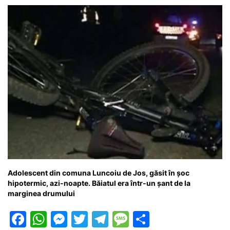
Adolescent din comuna Luncoiu de Jos, găsit în șoc
hipotermic, azi-noapte. Băiatul era într-un șant de la
marginea drumului
F
W
M
T
T
M
P