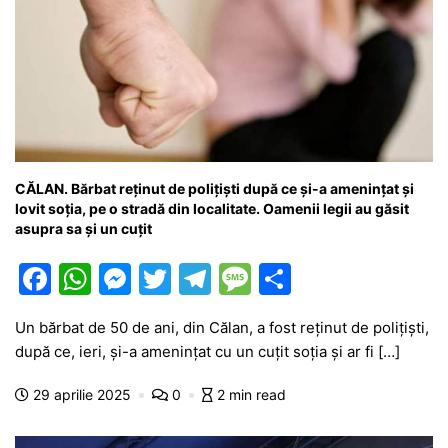
CĂLAN. Bărbat reținut de polițiști după ce și-a amenințat și
lovit soția, pe o stradă din localitate. Oamenii legii au găsit
asupra sa și un cuțit
F
W
M
T
T
M
P
a
h
e
w
el
e
ar
Un bărbat de 50 de ani, din Călan, a fost reținut de polițiști,
c
at
s
itt
e
s
ta
după ce, ieri, și-a amenințat cu un cuțit soția și ar fi […]
e
s
s
er
gr
s
je
29 aprilie 2025
0
2 min read
b
A
e
a
a
a
o
p
n
m
g
z