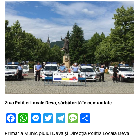
Ziua Poliției Locale Deva, sărbătorită în comunitate
F
W
M
T
T
M
P
a
h
e
w
el
e
ar
Primăria Municipiului Deva și Direcția Poliția Locală Deva
c
at
s
itt
e
s
ta