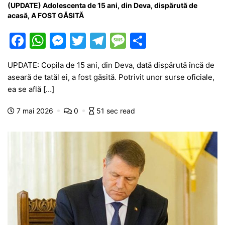
(UPDATE) Adolescenta de 15 ani, din Deva, dispărută de
acasă, A FOST GĂSITĂ
F
W
M
T
T
M
P
a
h
e
w
el
e
ar
UPDATE: Copila de 15 ani, din Deva, dată dispărută încă de
c
at
s
itt
e
s
ta
aseară de tatăl ei, a fost găsită. Potrivit unor surse oficiale,
e
s
s
er
gr
s
je
ea se află […]
b
A
e
a
a
a
7 mai 2026
0
51 sec read
o
p
n
m
g
z
o
p
g
e
ă
k
er