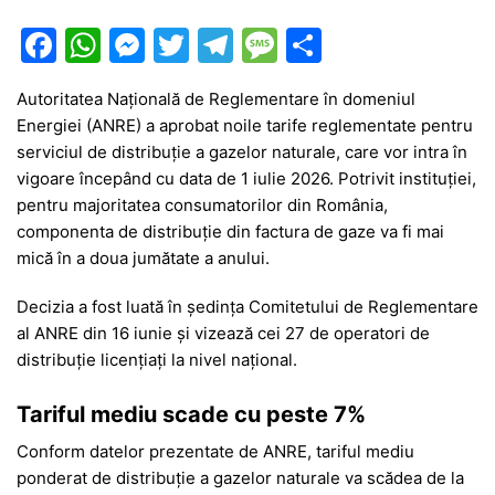
F
W
M
T
T
M
P
a
h
e
w
el
e
ar
Autoritatea Națională de Reglementare în domeniul
c
at
s
itt
e
s
ta
Energiei (ANRE) a aprobat noile tarife reglementate pentru
e
s
s
er
gr
s
je
serviciul de distribuție a gazelor naturale, care vor intra în
b
A
e
a
a
a
vigoare începând cu data de 1 iulie 2026. Potrivit instituției,
pentru majoritatea consumatorilor din România,
o
p
n
m
g
z
componenta de distribuție din factura de gaze va fi mai
o
p
g
e
ă
mică în a doua jumătate a anului.
k
er
Decizia a fost luată în ședința Comitetului de Reglementare
al ANRE din 16 iunie și vizează cei 27 de operatori de
distribuție licențiați la nivel național.
Tariful mediu scade cu peste 7%
Conform datelor prezentate de ANRE, tariful mediu
ponderat de distribuție a gazelor naturale va scădea de la