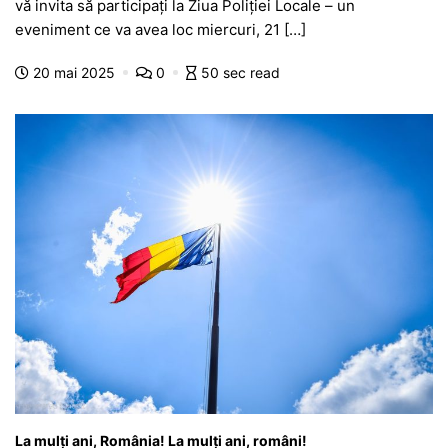
vă invita să participați la Ziua Poliției Locale – un
e
s
s
er
gr
s
je
eveniment ce va avea loc miercuri, 21 […]
b
A
e
a
a
a
20 mai 2025
0
50 sec read
o
p
n
m
g
z
o
p
g
e
ă
k
er
La mulți ani, România! La mulți ani, români!