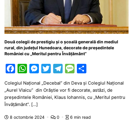
Două colegii de prestigiu și o școală generală din mediul
rural, din județul Hunedoara, decorate de președintele
României cu „Meritul pentru Învățământ”
F
W
M
T
T
M
P
a
h
e
w
el
e
ar
Colegiul Național „Decebal” din Deva și Colegiul Național
c
at
s
itt
e
s
ta
„Aurel Vlaicu” din Orăștie vor fi decorate, astăzi, de
e
s
s
er
gr
s
je
președintele României, Klaus Iohannis, cu „Meritul pentru
b
A
e
a
a
a
Învățământ”. […]
o
p
n
m
g
z
8 octombrie 2024
0
6 min read
o
p
g
e
ă