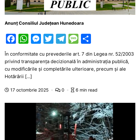
Anunț Consiliul Județean Hunedoara
F
W
M
T
T
M
P
a
h
e
w
el
e
ar
În conformitate cu prevederile art. 7 din Legea nr. 52/2003
c
at
s
itt
e
s
ta
privind transparenţa decizională în administraţia publică,
e
s
s
er
gr
s
je
cu modificările și completările ulterioare, precum și ale
b
A
e
a
a
a
Hotărârii […]
o
p
n
m
g
z
17 octombrie 2025
0
6 min read
o
p
g
e
ă
k
er