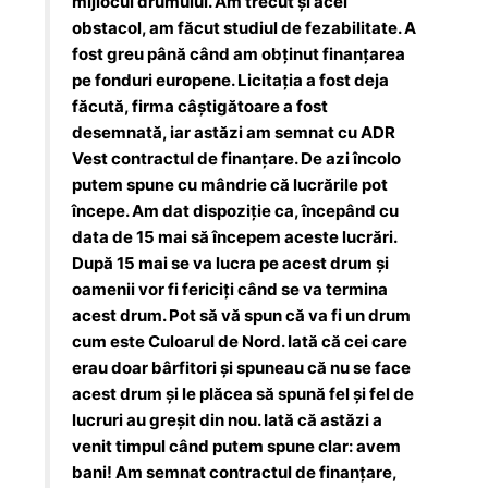
mijlocul drumului. Am trecut și acel
obstacol, am făcut studiul de fezabilitate. A
fost greu până când am obținut finanțarea
pe fonduri europene. Licitația a fost deja
făcută, firma câștigătoare a fost
desemnată, iar astăzi am semnat cu ADR
Vest contractul de finanțare. De azi încolo
putem spune cu mândrie că lucrările pot
începe. Am dat dispoziție ca, începând cu
data de 15 mai să începem aceste lucrări.
După 15 mai se va lucra pe acest drum și
oamenii vor fi fericiți când se va termina
acest drum. Pot să vă spun că va fi un drum
cum este Culoarul de Nord. Iată că cei care
erau doar bârfitori și spuneau că nu se face
acest drum și le plăcea să spună fel și fel de
lucruri au greșit din nou. Iată că astăzi a
venit timpul când putem spune clar: avem
bani! Am semnat contractul de finanțare,