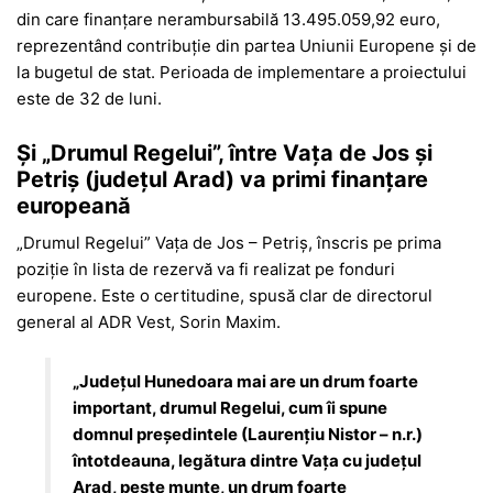
din care finanțare nerambursabilă 13.495.059,92 euro,
reprezentând contribuție din partea Uniunii Europene și de
la bugetul de stat. Perioada de implementare a proiectului
este de 32 de luni.
Și „Drumul Regelui”, între Vața de Jos și
Petriș (județul Arad) va primi finanțare
europeană
„Drumul Regelui” Vața de Jos – Petriș, înscris pe prima
poziție în lista de rezervă va fi realizat pe fonduri
europene. Este o certitudine, spusă clar de directorul
general al ADR Vest, Sorin Maxim.
„Județul Hunedoara mai are un drum foarte
important, drumul Regelui, cum îi spune
domnul președintele (Laurențiu Nistor – n.r.)
întotdeauna, legătura dintre Vața cu județul
Arad, peste munte, un drum foarte