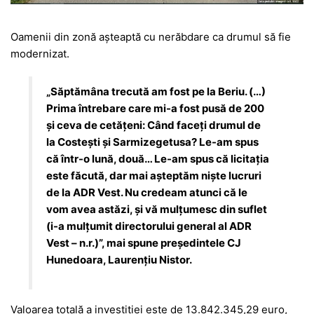
Oamenii din zonă așteaptă cu nerăbdare ca drumul să fie
modernizat.
„Săptămâna trecută am fost pe la Beriu. (…)
Prima întrebare care mi-a fost pusă de 200
și ceva de cetățeni: Când faceți drumul de
la Costești și Sarmizegetusa? Le-am spus
că într-o lună, două… Le-am spus că licitația
este făcută, dar mai așteptăm niște lucruri
de la ADR Vest. Nu credeam atunci că le
vom avea astăzi, și vă mulțumesc din suflet
(i-a mulțumit directorului general al ADR
Vest – n.r.)”, mai spune președintele CJ
Hunedoara, Laurențiu Nistor.
Valoarea totală a investiției este de 13.842.345,29 euro,