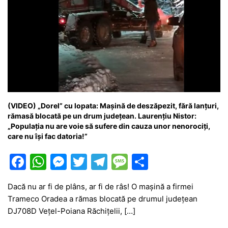
(VIDEO) „Dorel” cu lopata: Mașină de deszăpezit, fără lanțuri,
rămasă blocată pe un drum județean. Laurențiu Nistor:
„Populația nu are voie să sufere din cauza unor nenorociți,
care nu își fac datoria!”
F
W
M
T
T
M
P
a
h
e
w
el
e
ar
Dacă nu ar fi de plâns, ar fi de râs! O mașină a firmei
c
at
s
itt
e
s
ta
Trameco Oradea a rămas blocată pe drumul județean
e
s
s
er
gr
s
je
DJ708D Vețel-Poiana Răchițelii, […]
b
A
e
a
a
a