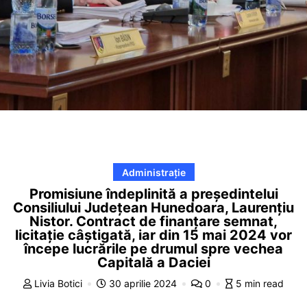
Administrație
Promisiune îndeplinită a președintelui
Consiliului Județean Hunedoara, Laurențiu
Nistor. Contract de finanțare semnat,
licitație câștigată, iar din 15 mai 2024 vor
începe lucrările pe drumul spre vechea
Capitală a Daciei
Livia Botici
30 aprilie 2024
0
5 min read