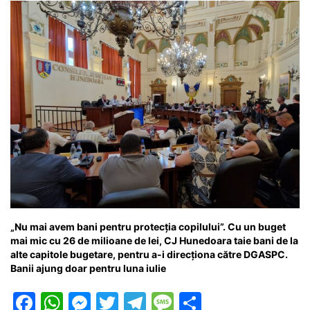
o
p
g
e
ă
k
er
„Nu mai avem bani pentru protecția copilului”. Cu un buget
mai mic cu 26 de milioane de lei, CJ Hunedoara taie bani de la
alte capitole bugetare, pentru a-i direcționa către DGASPC.
Banii ajung doar pentru luna iulie
F
W
M
T
T
M
P