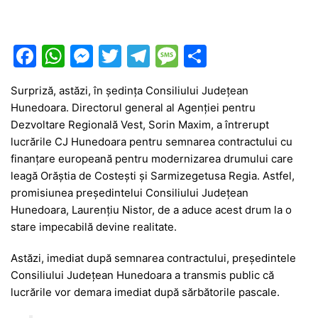
F
W
M
T
T
M
P
a
h
e
w
el
e
ar
Surpriză, astăzi, în ședința Consiliului Județean
c
at
s
itt
e
s
ta
Hunedoara. Directorul general al Agenției pentru
e
s
s
er
gr
s
je
Dezvoltare Regională Vest, Sorin Maxim, a întrerupt
b
A
e
a
a
a
lucrările CJ Hunedoara pentru semnarea contractului cu
finanțare europeană pentru modernizarea drumului care
o
p
n
m
g
z
leagă Orăștia de Costești și Sarmizegetusa Regia. Astfel,
o
p
g
e
ă
promisiunea președintelui Consiliului Județean
k
er
Hunedoara, Laurențiu Nistor, de a aduce acest drum la o
stare impecabilă devine realitate.
Astăzi, imediat după semnarea contractului, președintele
Consiliului Județean Hunedoara a transmis public că
lucrările vor demara imediat după sărbătorile pascale.