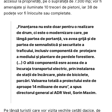
accesul la proprietăți, pe o suprafață de 7.300 mp; vor fi
amenajate și iluminate 10 treceri de pietoni, iar 38 de
podețe vor fi înlocuite sau completate.
„Finanțarea nu este doar pentru o realizare
de drum, ci este o modernizare care, pe
lângă partea de portanță, va avea grijă și de
partea de semnalistică și securitate a
traficului, inclusiv componentă de protejare
a mediului și plantare de perdele forestiere.
(…) O altă componentă esre aceea de a
încuraja transportul electric, prin instalarea
de stații de încărcare, piste de biciclete,
parcări. Valoarea totală a proiectului este de
aproape 14 milioane de euro”, a spus
directorul general al ADR Vest, Sorin Maxim.
Pe lângă turiștii care vor vizita vechile cetăți dacice, de