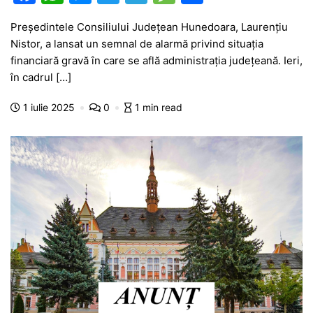
a
h
e
w
el
e
ar
Președintele Consiliului Județean Hunedoara, Laurențiu
c
at
s
itt
e
s
ta
Nistor, a lansat un semnal de alarmă privind situația
e
s
s
er
gr
s
je
financiară gravă în care se află administrația județeană. Ieri,
b
A
e
a
a
a
în cadrul […]
o
p
n
m
g
z
1 iulie 2025
0
1 min read
o
p
g
e
ă
k
er