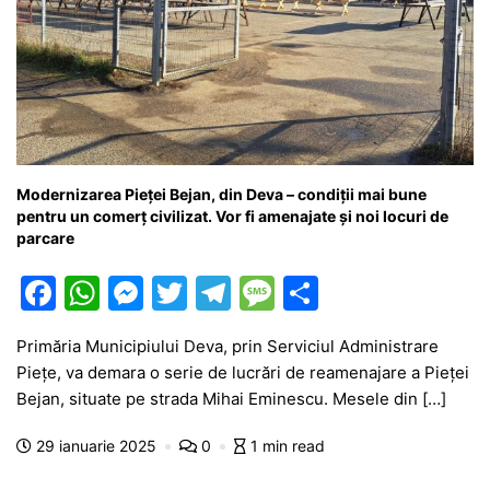
Modernizarea Pieței Bejan, din Deva – condiții mai bune
pentru un comerț civilizat. Vor fi amenajate și noi locuri de
parcare
F
W
M
T
T
M
P
a
h
e
w
el
e
ar
Primăria Municipiului Deva, prin Serviciul Administrare
c
at
s
itt
e
s
ta
Piețe, va demara o serie de lucrări de reamenajare a Pieței
e
s
s
er
gr
s
je
Bejan, situate pe strada Mihai Eminescu. Mesele din […]
b
A
e
a
a
a
29 ianuarie 2025
0
1 min read
o
p
n
m
g
z