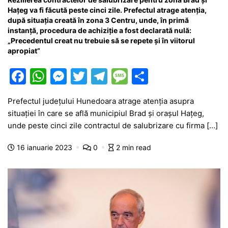
Hațeg va fi făcută peste cinci zile. Prefectul atrage atenția,
după situația creată în zona 3 Centru, unde, în primă
instanță, procedura de achiziție a fost declarată nulă:
„Precedentul creat nu trebuie să se repete și în viitorul
apropiat”
F
W
M
T
T
M
P
a
h
e
w
el
e
ar
Prefectul județului Hunedoara atrage atenția asupra
c
at
s
itt
e
s
ta
situației în care se află municipiul Brad și orașul Hațeg,
e
s
s
er
gr
s
je
unde peste cinci zile contractul de salubrizare cu firma […]
b
A
e
a
a
a
16 ianuarie 2023
0
2 min read
o
p
n
m
g
z
o
p
g
e
ă
k
er