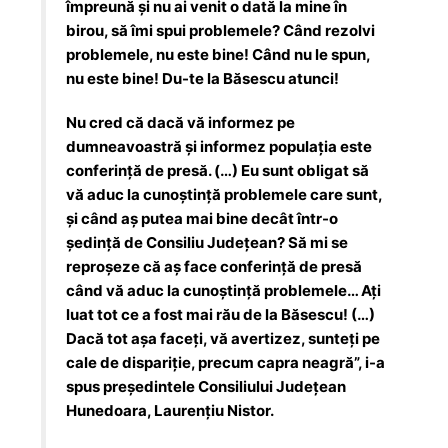
împreună și nu ai venit o dată la mine în
birou, să îmi spui problemele? Când rezolvi
problemele, nu este bine! Când nu le spun,
nu este bine! Du-te la Băsescu atunci!
Nu cred că dacă vă informez pe
dumneavoastră și informez populația este
conferință de presă. (…) Eu sunt obligat să
vă aduc la cunoștință problemele care sunt,
și când aș putea mai bine decât într-o
ședință de Consiliu Județean? Să mi se
reproșeze că aș face conferință de presă
când vă aduc la cunoștință problemele… Ați
luat tot ce a fost mai rău de la Băsescu! (…)
Dacă tot așa faceți, vă avertizez, sunteți pe
cale de dispariție, precum capra neagră”, i-a
spus președintele Consiliului Județean
Hunedoara, Laurențiu Nistor.