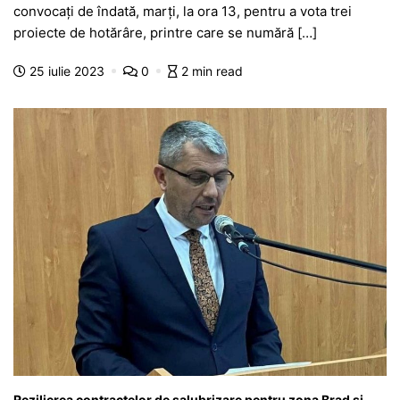
c
at
s
itt
e
s
ta
convocați de îndată, marți, la ora 13, pentru a vota trei
e
s
s
er
gr
s
je
proiecte de hotărâre, printre care se numără […]
b
A
e
a
a
a
25 iulie 2023
0
2 min read
o
p
n
m
g
z
o
p
g
e
ă
k
er
Rezilierea contractelor de salubrizare pentru zona Brad și