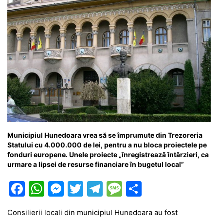
Municipiul Hunedoara vrea să se împrumute din Trezoreria
Statului cu 4.000.000 de lei, pentru a nu bloca proiectele pe
fonduri europene. Unele proiecte „înregistrează întârzieri, ca
urmare a lipsei de resurse financiare în bugetul local”
F
W
M
T
T
M
P
a
h
e
w
el
e
ar
Consilierii locali din municipiul Hunedoara au fost