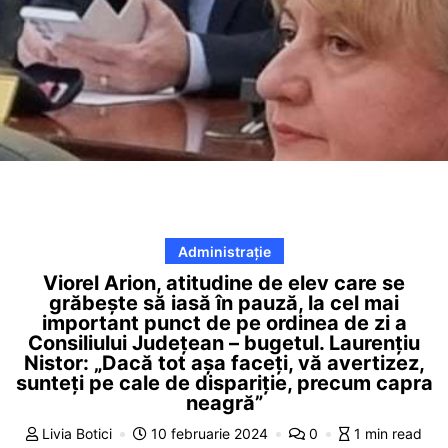
Administrație
Viorel Arion, atitudine de elev care se
grăbește să iasă în pauză, la cel mai
important punct de pe ordinea de zi a
Consiliului Județean – bugetul. Laurențiu
Nistor: „Dacă tot așa faceți, vă avertizez,
sunteți pe cale de dispariție, precum capra
neagră”
Livia Botici
10 februarie 2024
0
1 min read