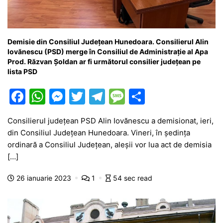
Demisie din Consiliul Județean Hunedoara. Consilierul Alin
Iovănescu (PSD) merge în Consiliul de Administrație al Apa
Prod. Răzvan Șoldan ar fi următorul consilier județean pe
lista PSD
F
W
M
T
T
M
P
a
h
e
w
el
e
ar
Consilierul județean PSD Alin Iovănescu a demisionat, ieri,
c
at
s
itt
e
s
ta
din Consiliul Județean Hunedoara. Vineri, în ședința
e
s
s
er
gr
s
je
ordinară a Consiliul Județean, aleșii vor lua act de demisia
b
A
e
a
a
a
[…]
o
p
n
m
g
z
26 ianuarie 2023
1
54 sec read
o
p
g
e
ă
k
er