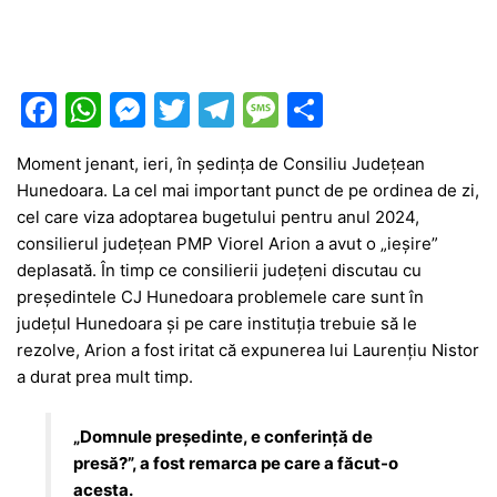
F
W
M
T
T
M
P
a
h
e
w
el
e
ar
Moment jenant, ieri, în ședința de Consiliu Județean
c
at
s
itt
e
s
ta
Hunedoara. La cel mai important punct de pe ordinea de zi,
e
s
s
er
gr
s
je
cel care viza adoptarea bugetului pentru anul 2024,
b
A
e
a
a
a
consilierul județean PMP Viorel Arion a avut o „ieșire”
deplasată. În timp ce consilierii județeni discutau cu
o
p
n
m
g
z
președintele CJ Hunedoara problemele care sunt în
o
p
g
e
ă
județul Hunedoara și pe care instituția trebuie să le
k
er
rezolve, Arion a fost iritat că expunerea lui Laurențiu Nistor
a durat prea mult timp.
„Domnule președinte, e conferință de
presă?”, a fost remarca pe care a făcut-o
acesta.