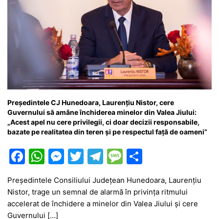
Președintele CJ Hunedoara, Laurențiu Nistor, cere
Guvernului să amâne închiderea minelor din Valea Jiului:
„Acest apel nu cere privilegii, ci doar decizii responsabile,
bazate pe realitatea din teren și pe respectul față de oameni”
F
W
M
T
T
M
P
a
h
e
w
el
e
ar
Președintele Consiliului Județean Hunedoara, Laurențiu
c
at
s
itt
e
s
ta
Nistor, trage un semnal de alarmă în privința ritmului
e
s
s
er
gr
s
je
accelerat de închidere a minelor din Valea Jiului și cere
b
A
e
a
a
a
Guvernului […]