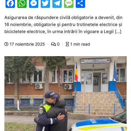
F
W
M
T
T
M
P
a
h
e
w
el
e
ar
Asigurarea de răspundere civilă obligatorie a devenit, din
c
at
s
itt
e
s
ta
16 noiembrie, obligatorie și pentru trotinetele electrice și
e
s
s
er
gr
s
je
bicicletele electrice, în urma intrării în vigoare a Legii […]
b
A
e
a
a
a
17 noiembrie 2025
0
1 min read
o
p
n
m
g
z
o
p
g
e
ă
k
er