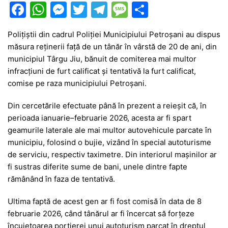
F
W
M
T
T
M
P
a
h
e
w
el
e
ar
Polițiștii din cadrul Poliției Municipiului Petroșani au dispus
c
at
s
itt
e
s
ta
măsura reținerii față de un tânăr în vârstă de 20 de ani, din
e
s
s
er
gr
s
je
municipiul Târgu Jiu, bănuit de comiterea mai multor
b
A
e
a
a
a
infracțiuni de furt calificat și tentativă la furt calificat,
comise pe raza municipiului Petroșani.
o
p
n
m
g
z
o
p
g
e
ă
Din cercetările efectuate până în prezent a reieșit că, în
perioada ianuarie–februarie 2026, acesta ar fi spart
k
er
geamurile laterale ale mai multor autovehicule parcate în
municipiu, folosind o bujie, vizând în special autoturisme
de serviciu, respectiv taximetre. Din interiorul mașinilor ar
fi sustras diferite sume de bani, unele dintre fapte
rămânând în faza de tentativă.
Ultima faptă de acest gen ar fi fost comisă în data de 8
februarie 2026, când tânărul ar fi încercat să forțeze
încuietoarea portierei unui autoturism parcat în dreptul