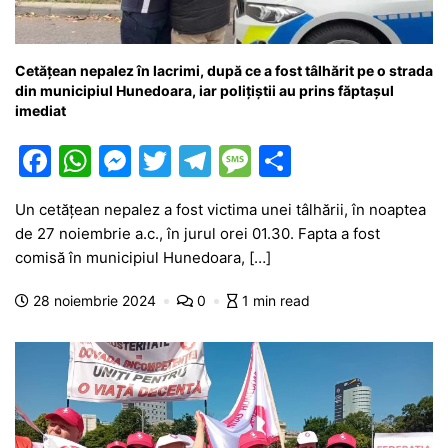
Cetățean nepalez în lacrimi, după ce a fost tâlhărit pe o strada
din municipiul Hunedoara, iar polițiștii au prins făptașul
imediat
F
W
M
T
T
M
P
a
h
e
w
el
e
ar
Un cetățean nepalez a fost victima unei tâlhării, în noaptea
c
at
s
itt
e
s
ta
de 27 noiembrie a.c., în jurul orei 01.30. Fapta a fost
e
s
s
er
gr
s
je
comisă în municipiul Hunedoara, […]
b
A
e
a
a
a
28 noiembrie 2024
0
1 min read
o
p
n
m
g
z
o
p
g
e
ă
k
er