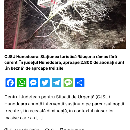
CJSU Hunedoara: Stațiunea turistică Râușor a rămas fără
curent. În județul Hunedoara, aproape 2.800 de abonați sunt
„în beznă” de aproape trei zile
F
W
M
T
T
M
P
a
h
e
w
el
e
ar
Centrul Județean pentru Situații de Urgență (CJSU)
c
at
s
itt
e
s
ta
Hunedoara anunță intervenții susținute pe parcursul nopții
e
s
s
er
gr
s
je
trecute și în această dimineață, în contextul ninsorilor
b
A
e
a
a
a
masive care au […]
o
p
n
m
g
z