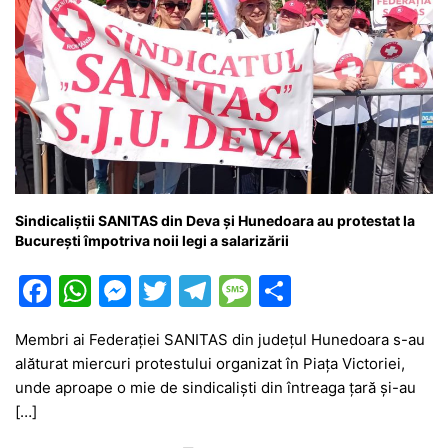
Sindicaliștii SANITAS din Deva și Hunedoara au protestat la
București împotriva noii legi a salarizării
F
W
M
T
T
M
P
a
h
e
w
el
e
ar
Membri ai Federației SANITAS din județul Hunedoara s-au
c
at
s
itt
e
s
ta
alăturat miercuri protestului organizat în Piața Victoriei,
e
s
s
er
gr
s
je
unde aproape o mie de sindicaliști din întreaga țară și-au
b
A
e
a
a
a
[…]