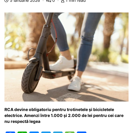
5 ianuarie 2026
0
1 min read
o
p
g
e
ă
k
er
RCA devine obligatoriu pentru trotinetele și bicicletele
electrice. Amenzi între 1.000 și 2.000 de lei pentru cei care
nu respectă legea