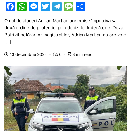
F
W
M
T
T
M
P
a
h
e
w
el
e
ar
Omul de afaceri Adrian Marțian are emise împotriva sa
c
at
s
itt
e
s
ta
două ordine de protecție, prin deciziile Judecătoriei Deva.
e
s
s
er
gr
s
je
Potrivit hotărârilor magistraților, Adrian Marțian nu are voie
b
A
e
a
a
a
[…]
o
p
n
m
g
z
13 decembrie 2024
0
3 min read
o
p
g
e
ă
k
er