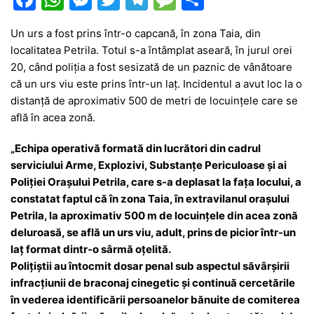
a
h
e
w
el
e
ar
Un urs a fost prins într-o capcană, în zona Taia, din
c
at
s
itt
e
s
ta
localitatea Petrila. Totul s-a întâmplat aseară, în jurul orei
e
s
s
er
gr
s
je
20, când poliția a fost sesizată de un paznic de vânătoare
b
A
e
a
a
a
că un urs viu este prins într-un laț. Incidentul a avut loc la o
distanță de aproximativ 500 de metri de locuințele care se
o
p
n
m
g
z
află în acea zonă.
o
p
g
e
ă
„Echipa operativă formată din lucrători din cadrul
k
er
serviciului Arme, Explozivi, Substanțe Periculoase şi ai
Poliţiei Orașului Petrila, care s-a deplasat la faţa locului, a
constatat faptul că în zona Taia, în extravilanul orașului
Petrila, la aproximativ 500 m de locuințele din acea zonă
deluroasă, se află un urs viu, adult, prins de picior într-un
laț format dintr-o sârmă oțelită.
Polițiștii au întocmit dosar penal sub aspectul săvârşirii
infracţiunii de braconaj cinegetic și continuă cercetările
în vederea identificării persoanelor bănuite de comiterea