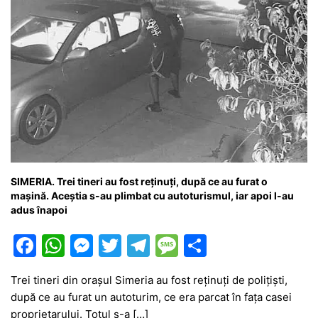
SIMERIA. Trei tineri au fost reținuți, după ce au furat o
mașină. Aceștia s-au plimbat cu autoturismul, iar apoi l-au
adus înapoi
F
W
M
T
T
M
P
a
h
e
w
el
e
ar
Trei tineri din orașul Simeria au fost reținuți de polițiști,
c
at
s
itt
e
s
ta
după ce au furat un autoturim, ce era parcat în fața casei
e
s
s
er
gr
s
je
proprietarului. Totul s-a […]