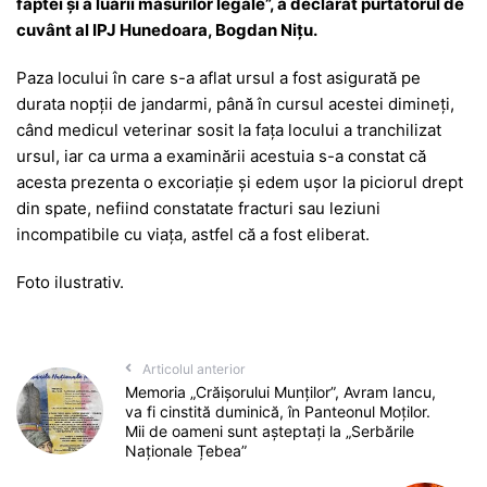
faptei și a luării măsurilor legale”, a declarat purtătorul de
cuvânt al IPJ Hunedoara, Bogdan Nițu.
Paza locului în care s-a aflat ursul a fost asigurată pe
durata nopții de jandarmi, până în cursul acestei dimineți,
când medicul veterinar sosit la fața locului a tranchilizat
ursul, iar ca urma a examinării acestuia s-a constat că
acesta prezenta o excoriație și edem ușor la piciorul drept
din spate, nefiind constatate fracturi sau leziuni
incompatibile cu viața, astfel că a fost eliberat.
Foto ilustrativ.
Articolul anterior
Memoria „Crăișorului Munților”, Avram Iancu,
va fi cinstită duminică, în Panteonul Moților.
Mii de oameni sunt așteptați la „Serbările
Naționale Țebea”