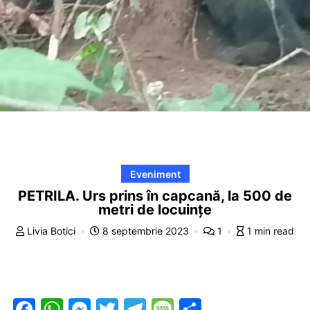
Eveniment
PETRILA. Urs prins în capcană, la 500 de
metri de locuințe
Livia Botici
8 septembrie 2023
1
1 min read
F
W
M
T
T
M
P