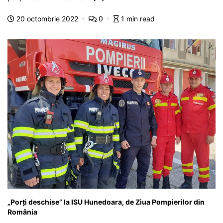
b
A
e
a
a
a
20 octombrie 2022
0
1 min read
o
p
n
m
g
z
o
p
g
e
ă
k
er
„Porți deschise” la ISU Hunedoara, de Ziua Pompierilor din
România