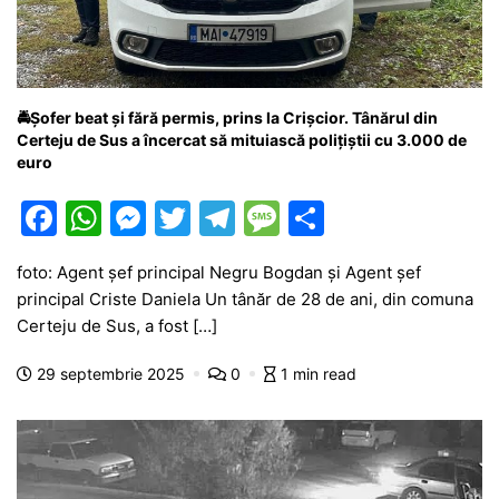
🚔Șofer beat și fără permis, prins la Crișcior. Tânărul din
Certeju de Sus a încercat să mituiască polițiștii cu 3.000 de
euro
F
W
M
T
T
M
P
a
h
e
w
el
e
ar
foto: Agent șef principal Negru Bogdan și Agent șef
c
at
s
itt
e
s
ta
principal Criste Daniela Un tânăr de 28 de ani, din comuna
e
s
s
er
gr
s
je
Certeju de Sus, a fost […]
b
A
e
a
a
a
29 septembrie 2025
0
1 min read
o
p
n
m
g
z
o
p
g
e
ă
k
er