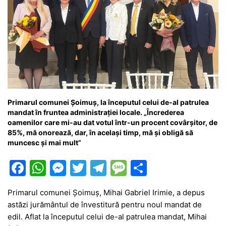
Primarul comunei Șoimuș, la începutul celui de-al patrulea
mandat în fruntea administrației locale. „Încrederea
oamenilor care mi-au dat votul într-un procent covârșitor, de
85%, mă onorează, dar, în același timp, mă și obligă să
muncesc și mai mult”
F
W
M
T
T
M
P
a
h
e
w
el
e
ar
Primarul comunei Șoimuș, Mihai Gabriel Irimie, a depus
c
at
s
itt
e
s
ta
astăzi jurământul de învestitură pentru noul mandat de
e
s
s
er
gr
s
je
edil. Aflat la începutul celui de-al patrulea mandat, Mihai