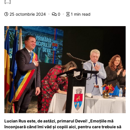
b
A
e
a
a
a
[…]
o
p
n
m
g
z
25 octombrie 2024
0
1 min read
o
p
g
e
ă
k
er
Lucian Rus este, de astăzi, primarul Devei! „Emoțiile mă
înconjoară când îmi văd și copiii aici, pentru care trebuie să