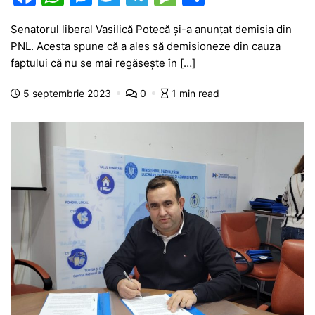
a
h
e
w
el
e
ar
Senatorul liberal Vasilică Potecă și-a anunțat demisia din
c
at
s
itt
e
s
ta
PNL. Acesta spune că a ales să demisioneze din cauza
e
s
s
er
gr
s
je
faptului că nu se mai regăsește în […]
b
A
e
a
a
a
5 septembrie 2023
0
1 min read
o
p
n
m
g
z
o
p
g
e
ă
k
er