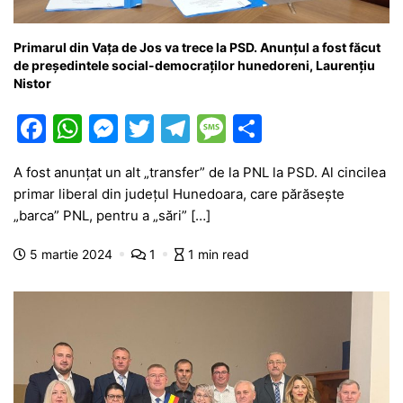
Primarul din Vața de Jos va trece la PSD. Anunțul a fost făcut
de președintele social-democraților hunedoreni, Laurențiu
Nistor
F
W
M
T
T
M
P
a
h
e
w
el
e
ar
A fost anunțat un alt „transfer” de la PNL la PSD. Al cincilea
c
at
s
itt
e
s
ta
primar liberal din județul Hunedoara, care părăsește
e
s
s
er
gr
s
je
„barca” PNL, pentru a „sări” […]
b
A
e
a
a
a
5 martie 2024
1
1 min read
o
p
n
m
g
z
o
p
g
e
ă
k
er