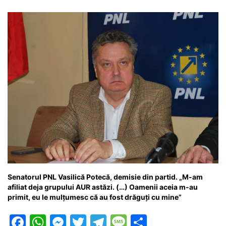
Senatorul PNL Vasilică Potecă, demisie din partid. „M-am
afiliat deja grupului AUR astăzi. (…) Oamenii aceia m-au
primit, eu le mulțumesc că au fost drăguți cu mine”
F
W
M
T
T
M
P