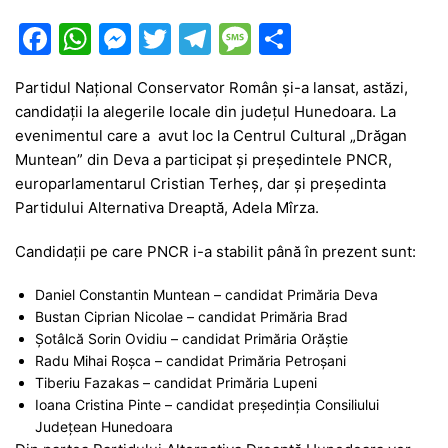
F
W
M
T
T
M
P
a
h
e
w
el
e
ar
Partidul Național Conservator Român și-a lansat, astăzi,
c
at
s
itt
e
s
ta
candidații la alegerile locale din județul Hunedoara. La
e
s
s
er
gr
s
je
evenimentul care a avut loc la Centrul Cultural „Drăgan
b
A
e
a
a
a
Muntean” din Deva a participat și președintele PNCR,
europarlamentarul Cristian Terheș, dar și președinta
o
p
n
m
g
z
Partidului Alternativa Dreaptă, Adela Mîrza.
o
p
g
e
ă
Candidații pe care PNCR i-a stabilit până în prezent sunt:
k
er
Daniel Constantin Muntean – candidat Primăria Deva
Bustan Ciprian Nicolae – candidat Primăria Brad
Șotâlcă Sorin Ovidiu – candidat Primăria Orăștie
Radu Mihai Roșca – candidat Primăria Petroșani
Tiberiu Fazakas – candidat Primăria Lupeni
Ioana Cristina Pinte – candidat președinția Consiliului
Județean Hunedoara