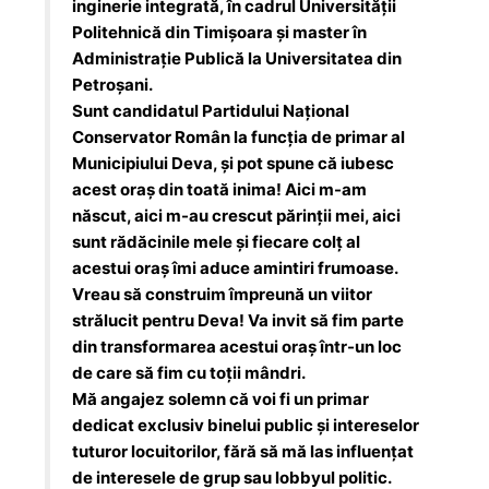
inginerie integrată, în cadrul Universității
Politehnică din Timișoara și master în
Administrație Publică la Universitatea din
Petroșani.
Sunt candidatul Partidului Național
Conservator Român la funcția de primar al
Municipiului Deva, și pot spune că iubesc
acest oraș din toată inima! Aici m-am
născut, aici m-au crescut părinții mei, aici
sunt rădăcinile mele și fiecare colț al
acestui oraș îmi aduce amintiri frumoase.
Vreau să construim împreună un viitor
strălucit pentru Deva! Va invit să fim parte
din transformarea acestui oraș într-un loc
de care să fim cu toții mândri.
Mă angajez solemn că voi fi un primar
dedicat exclusiv binelui public și intereselor
tuturor locuitorilor, fără să mă las influențat
de interesele de grup sau lobbyul politic.