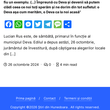
fiu un exemplu. (…) Împreună cu Deva și devenii să putem
clădi ceea ce noi toți sperăm și ne dorim din tot sufletul: o
Deva așa cum merităm, o Deva ca la noi acasă”
F
W
M
T
T
M
P
a
h
e
w
el
e
ar
Lucian Rus este, de sâmbătă, primarul în funcție al
c
at
s
itt
e
s
ta
municipiul Deva. Edilul a depus astăzi, 26 octombrie,
e
s
s
er
gr
s
je
jurământul de învestitură, după câștigarea alegerilor locale
b
A
e
a
a
a
din […]
o
p
n
m
g
z
26 octombrie 2024
0
4 min read
o
p
g
e
ă
k
er
Prima pagină
Contact
Termeni și condiții
Copyright ©2026 Știri din Hunedoara . All rights reserved.