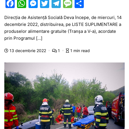
F
W
M
T
T
M
P
a
h
e
w
el
e
ar
Direcția de Asistență Socială Deva începe, de miercuri, 14
c
at
s
itt
e
s
ta
decembrie 2022, distribuirea, pe LISTE SUPLIMENTARE a
e
s
s
er
gr
s
je
produselor alimentare gratuite (Tranșa a V-a), acordate
b
A
e
a
a
a
prin Programul […]
o
p
n
m
g
z
13 decembrie 2022
1
1 min read
o
p
g
e
ă
k
er