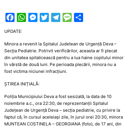
F
W
M
T
T
M
P
a
h
e
w
el
e
ar
UPDATE:
c
at
s
itt
e
s
ta
e
s
s
er
gr
s
je
Minora a revenit la Spitalul Judetean de Urgență Deva –
Secția Pediatrie. Potrivit verificărilor, aceasta ar fi plecat
b
A
e
a
a
a
din unitatea spitalicească pentru a lua haine copilului minor
o
p
n
m
g
z
în vârstă de două luni. Pe perioada plecării, minora nu a
o
p
g
e
ă
fost victima niciunei infracțiuni.
k
er
ȘTIREA INIȚIALĂ:
Poliția Municipiului Deva a fost sesizată, la data de 10
noiembrie a.c., ora 22:30, de reprezentanții Spitalul
Județean de Urgență Deva – secția pediatrie, cu privire la
faptul că, în cursul aceleiași zile, în jurul orei 20:30, minora
MUNTEAN COSTINELA – GEORGIANA (foto), de 17 ani, din