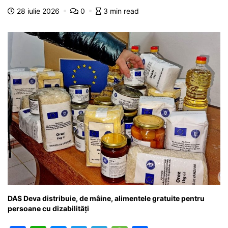
b
A
e
a
a
a
28 iulie 2026
0
3 min read
o
p
n
m
g
z
o
p
g
e
ă
k
er
DAS Deva distribuie, de mâine, alimentele gratuite pentru
persoane cu dizabilități