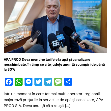
o
p
g
e
ă
k
er
APA PROD Deva menține tarifele la apă și canalizare
neschimbate, în timp ce alte județe anunță scumpiri de până
la 30%
F
W
M
T
T
M
P
a
h
e
w
el
e
ar
Într-un moment în care tot mai mulți operatori regionali
c
at
s
itt
e
s
ta
majorează prețurile la serviciile de apă și canalizare, APA
e
s
s
er
gr
s
je
PROD S.A. Deva anunță că a reușit […]