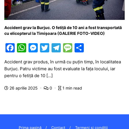
Accident grav la Burjuc. O fetiță de 10 ani a fost transportată
cu elicopterul la Timișoara (GALERIE FOTO-VIDEO)
F
W
M
T
T
M
P
a
h
e
w
el
e
ar
Accident grav produs, în urmă cu puțin timp, în localitatea
c
at
s
itt
e
s
ta
Burjuc. Patru victime au fost evaluate la fața locului, iar
e
s
s
er
gr
s
je
pentru o fetiță de 10 […]
b
A
e
a
a
a
26 aprilie 2025
0
1 min read
o
p
n
m
g
z
o
p
g
e
ă
k
er
Prima pagină
Contact
Termeni și condiții