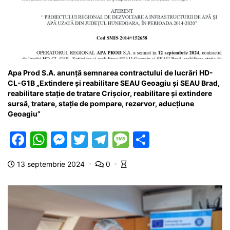
Apa Prod S.A. anunță semnarea contractului de lucrări HD-
CL-G1B „Extindere și reabilitare SEAU Geoagiu și SEAU Brad,
reabilitare stație de tratare Crișcior, reabilitare și extindere
sursă, tratare, stație de pompare, rezervor, aducțiune
Geoagiu”
F
W
M
T
T
M
P
a
h
e
w
el
e
ar
13 septembrie 2024
0
c
at
s
itt
e
s
ta
e
s
s
er
gr
s
je
b
A
e
a
a
a
o
p
n
m
g
z