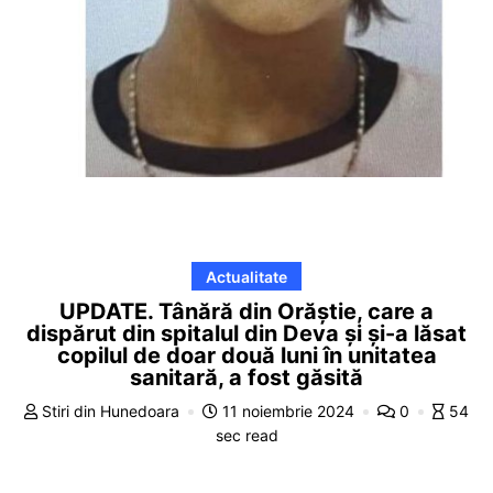
Actualitate
UPDATE. Tânără din Orăștie, care a
dispărut din spitalul din Deva și și-a lăsat
copilul de doar două luni în unitatea
sanitară, a fost găsită
Stiri din Hunedoara
11 noiembrie 2024
0
54
sec read