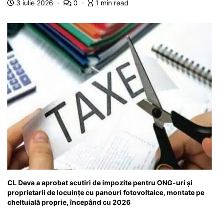
o
p
n
m
g
z
3 iulie 2026
0
1 min read
o
p
g
e
ă
k
er
CL Deva a aprobat scutiri de impozite pentru ONG-uri și
proprietarii de locuințe cu panouri fotovoltaice, montate pe
cheltuială proprie, începând cu 2026