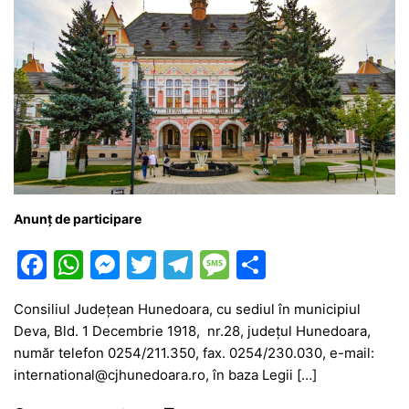
Anunț de participare
F
W
M
T
T
M
P
a
h
e
w
el
e
ar
Consiliul Judeţean Hunedoara, cu sediul în municipiul
c
at
s
itt
e
s
ta
Deva, Bld. 1 Decembrie 1918, nr.28, judeţul Hunedoara,
e
s
s
er
gr
s
je
număr telefon 0254/211.350, fax. 0254/230.030, e-mail:
b
A
e
a
a
a
international@cjhunedoara.ro, în baza Legii […]