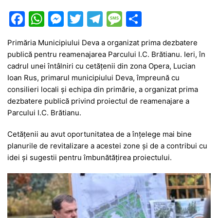
F
W
M
T
T
M
P
a
h
e
w
el
e
ar
Primăria Municipiului Deva a organizat prima dezbatere
c
at
s
itt
e
s
ta
publică pentru reamenajarea Parcului I.C. Brătianu. Ieri, în
e
s
s
er
gr
s
je
cadrul unei întâlniri cu cetățenii din zona Opera, Lucian
b
A
e
a
a
a
Ioan Rus, primarul municipiului Deva, împreună cu
consilieri locali și echipa din primărie, a organizat prima
o
p
n
m
g
z
dezbatere publică privind proiectul de reamenajare a
o
p
g
e
ă
Parcului I.C. Brătianu.
k
er
Cetățenii au avut oportunitatea de a înțelege mai bine
planurile de revitalizare a acestei zone și de a contribui cu
idei și sugestii pentru îmbunătățirea proiectului.