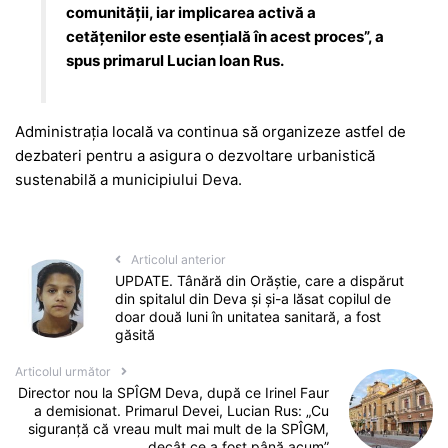
comunității, iar implicarea activă a
cetățenilor este esențială în acest proces”, a
spus primarul Lucian Ioan Rus.
Administrația locală va continua să organizeze astfel de
dezbateri pentru a asigura o dezvoltare urbanistică
sustenabilă a municipiului Deva.
Articolul anterior
UPDATE. Tânără din Orăștie, care a dispărut
din spitalul din Deva și și-a lăsat copilul de
doar două luni în unitatea sanitară, a fost
găsită
Articolul următor
Director nou la SPÎGM Deva, după ce Irinel Faur
a demisionat. Primarul Devei, Lucian Rus: „Cu
siguranță că vreau mult mai mult de la SPÎGM,
decât ce a fost până acum”