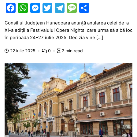
F
W
M
T
T
M
P
a
h
e
w
el
e
ar
Consiliul Județean Hunedoara anunță anularea celei de-a
c
at
s
itt
e
s
ta
XI-a ediții a Festivalului Opera Nights, care urma să aibă loc
e
s
s
er
gr
s
je
în perioada 24–27 iulie 2025. Decizia vine […]
b
A
e
a
a
a
22 iulie 2025
0
2 min read
o
p
n
m
g
z
o
p
g
e
ă
k
er