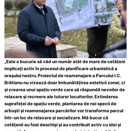
„Este o bucurie să văd un număr atât de mare de cetățeni
implicați activ în procesul de planificare urbanistică a
orașului nostru. Proiectul de reamenajare a Parcului I.C.
Brătianu nu vizează doar îmbunătățirea esteticii zonei, ci
și crearea unui spațiu verde care să răspundă nevoilor de
relaxare și recreere ale tuturor locuitorilor. Extinderea
suprafeței de spațiu verde, plantarea de noi specii de
arbuști și reamenajarea parcărilor vor transforma parcul
într-un loc de relaxare și socializare. Mă bucur că
cetățenii au fost deschiși și au contribuit activ cu idei și