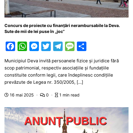
Concurs de proiecte cu finanțări nerambursabile la Deva.
Sute de mii de lei puse în „joc”
F
W
M
T
T
M
P
a
h
e
w
el
e
ar
Municipiul Deva invită persoanele fizice și juridice fără
c
at
s
itt
e
s
ta
scop patrimonial, respectiv asociațiile și fundațiile
e
s
s
er
gr
s
je
constituite conform legii, care îndeplinesc condițiile
b
A
e
a
a
a
prevăzute de Legea nr. 350/2005, […]
o
p
n
m
g
z
16 mai 2025
0
1 min read
o
p
g
e
ă
k
er