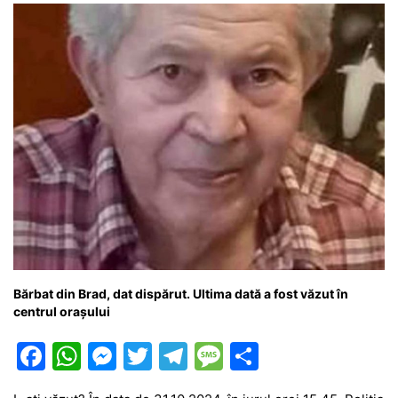
k
er
Bărbat din Brad, dat dispărut. Ultima dată a fost văzut în
centrul orașului
F
W
M
T
T
M
P
a
h
e
w
el
e
ar