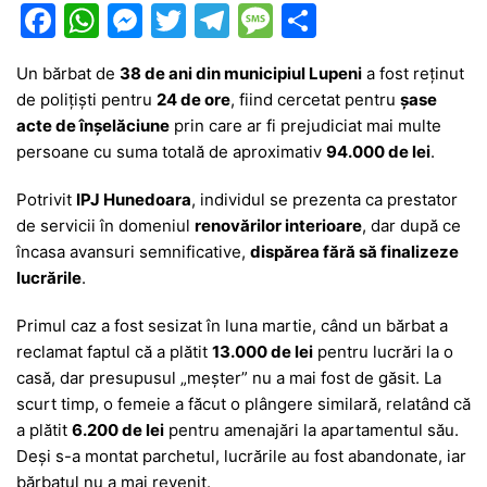
F
W
M
T
T
M
P
a
h
e
w
el
e
ar
Un bărbat de
38 de ani din municipiul Lupeni
a fost reținut
c
at
s
itt
e
s
ta
de polițiști pentru
24 de ore
, fiind cercetat pentru
șase
e
s
s
er
gr
s
je
acte de înșelăciune
prin care ar fi prejudiciat mai multe
b
A
e
a
a
a
persoane cu suma totală de aproximativ
94.000 de lei
.
o
p
n
m
g
z
Potrivit
IPJ Hunedoara
, individul se prezenta ca prestator
o
p
g
e
ă
de servicii în domeniul
renovărilor interioare
, dar după ce
încasa avansuri semnificative,
dispărea fără să finalizeze
k
er
lucrările
.
Primul caz a fost sesizat în luna martie, când un bărbat a
reclamat faptul că a plătit
13.000 de lei
pentru lucrări la o
casă, dar presupusul „meșter” nu a mai fost de găsit. La
scurt timp, o femeie a făcut o plângere similară, relatând că
a plătit
6.200 de lei
pentru amenajări la apartamentul său.
Deși s-a montat parchetul, lucrările au fost abandonate, iar
bărbatul nu a mai revenit.