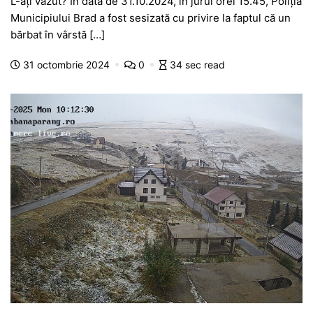
L-ați văzut? În data de 31.10.2024, în jurul orei 15.45, Poliția
c
at
s
itt
e
s
ta
Municipiului Brad a fost sesizată cu privire la faptul că un
e
s
s
er
gr
s
je
bărbat în vârstă […]
b
A
e
a
a
a
31 octombrie 2024
0
34 sec read
o
p
n
m
g
z
o
p
g
e
ă
k
er