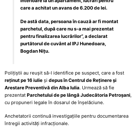
interioare la un apartament, lucrări pentru
care a achitat un avans de 6.200 de lei.
De astă data, persoana în cauză ar fi montat
parchetul, după care nu s-a mai prezentat
pentru finalizarea lucrărilor”, a declarat
purtătorul de cuvânt al IPJ Hunedoara,
Bogdan Nițu.
Polițiștii au reușit să-l identifice pe suspect, care a fost
reținut pe 16 iulie
și
depus în Centrul de Reținere și
Arestare Preventivă din Alba Iulia
. Urmează să fie
prezentat
Parchetului de pe lângă Judecătoria Petroșani
,
cu propuneri legale în dosarul de înșelăciune.
Anchetatorii continuă investigațiile pentru documentarea
întregii activități infracționale.