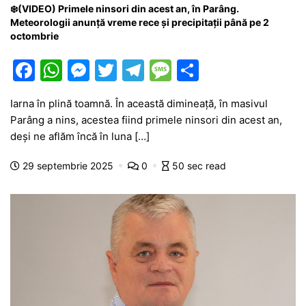
❄️(VIDEO) Primele ninsori din acest an, în Parâng.
Meteorologii anunță vreme rece și precipitații până pe 2
octombrie
F
W
M
T
T
M
P
a
h
e
w
el
e
ar
Iarna în plină toamnă. În această dimineață, în masivul
c
at
s
itt
e
s
ta
Parâng a nins, acestea fiind primele ninsori din acest an,
e
s
s
er
gr
s
je
deși ne aflăm încă în luna […]
b
A
e
a
a
a
29 septembrie 2025
0
50 sec read
o
p
n
m
g
z
o
p
g
e
ă
k
er