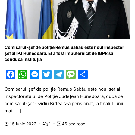
Comisarul-șef de poliție Remus Sabău este noul inspector
șef al IPJ Hunedoara. El a fost împuternicit de IGPR să
conducă instituția
F
W
M
T
T
M
P
a
h
e
w
el
e
ar
Comisarul-șef de poliție Remus Sabău este noul șef al
c
at
s
itt
e
s
ta
Inspectoratului de Poliție Județean Hunedoara, după ce
e
s
s
er
gr
s
je
comisarul-șef Ovidiu Bîrlea s-a pensionat, la finalul lunii
b
A
e
a
a
a
mai. […]
o
p
n
m
g
z
15 iunie 2023
1
46 sec read
o
p
g
e
ă