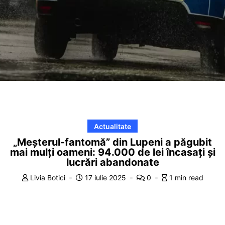
Actualitate
„Meșterul-fantomă” din Lupeni a păgubit
mai mulți oameni: 94.000 de lei încasați și
lucrări abandonate
Livia Botici
17 iulie 2025
0
1 min read