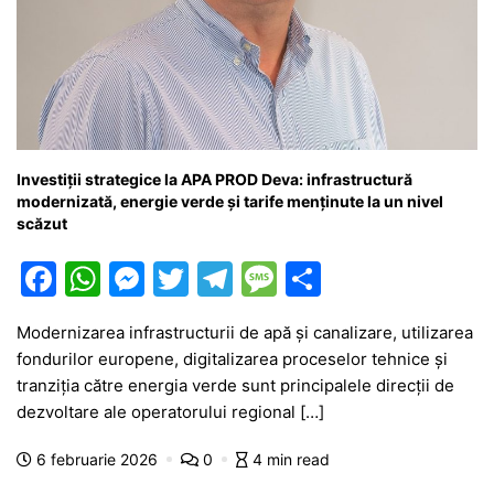
Investiții strategice la APA PROD Deva: infrastructură
modernizată, energie verde și tarife menținute la un nivel
scăzut
F
W
M
T
T
M
P
a
h
e
w
el
e
ar
Modernizarea infrastructurii de apă și canalizare, utilizarea
c
at
s
itt
e
s
ta
fondurilor europene, digitalizarea proceselor tehnice și
e
s
s
er
gr
s
je
tranziția către energia verde sunt principalele direcții de
b
A
e
a
a
a
dezvoltare ale operatorului regional […]
o
p
n
m
g
z
6 februarie 2026
0
4 min read
o
p
g
e
ă