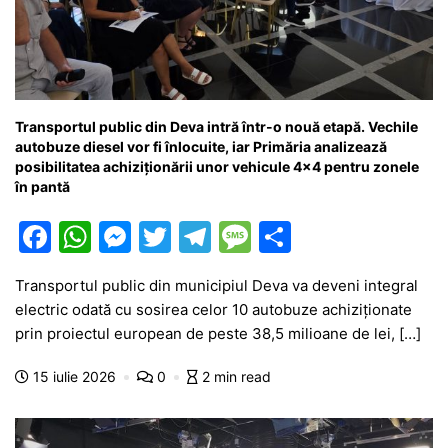
Transportul public din Deva intră într-o nouă etapă. Vechile
autobuze diesel vor fi înlocuite, iar Primăria analizează
posibilitatea achiziționării unor vehicule 4×4 pentru zonele
în pantă
F
W
M
T
T
M
P
a
h
e
w
el
e
ar
Transportul public din municipiul Deva va deveni integral
c
at
s
itt
e
s
ta
electric odată cu sosirea celor 10 autobuze achiziționate
e
s
s
er
gr
s
je
prin proiectul european de peste 38,5 milioane de lei, […]
b
A
e
a
a
a
15 iulie 2026
0
2 min read
o
p
n
m
g
z
o
p
g
e
ă