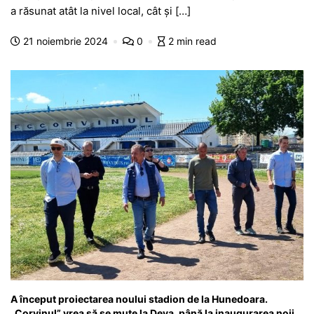
e
s
s
er
gr
s
je
a răsunat atât la nivel local, cât și […]
b
A
e
a
a
a
21 noiembrie 2024
0
2 min read
o
p
n
m
g
z
o
p
g
e
ă
k
er
A început proiectarea noului stadion de la Hunedoara.
„Corvinul” vrea să se mute la Deva, până la inaugurarea noii