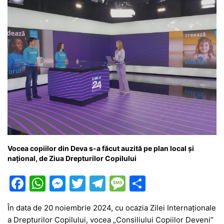
k
er
Vocea copiilor din Deva s-a făcut auzită pe plan local și
național, de Ziua Drepturilor Copilului
F
W
M
T
T
M
P
a
h
e
w
el
e
ar
În data de 20 noiembrie 2024, cu ocazia Zilei Internaționale
c
at
s
itt
e
s
ta
a Drepturilor Copilului, vocea „Consiliului Copiilor Deveni”