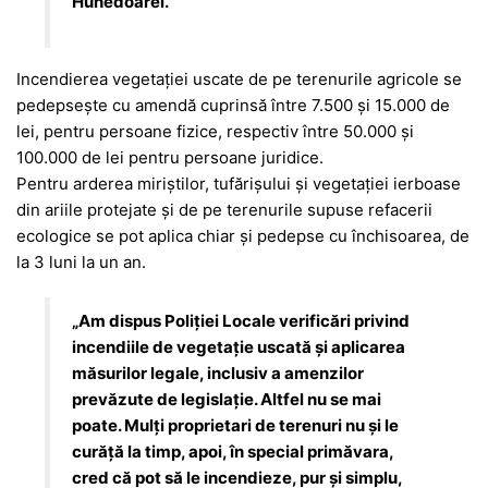
Hunedoarei.
Incendierea vegetaţiei uscate de pe terenurile agricole se
pedepseşte cu amendă cuprinsă între 7.500 şi 15.000 de
lei, pentru persoane fizice, respectiv între 50.000 şi
100.000 de lei pentru persoane juridice.
Pentru arderea miriştilor, tufărişului şi vegetaţiei ierboase
din ariile protejate şi de pe terenurile supuse refacerii
ecologice se pot aplica chiar şi pedepse cu închisoarea, de
la 3 luni la un an.
„Am dispus Poliţiei Locale verificări privind
incendiile de vegetaţie uscată şi aplicarea
măsurilor legale, inclusiv a amenzilor
prevăzute de legislaţie. Altfel nu se mai
poate. Mulţi proprietari de terenuri nu şi le
curăţă la timp, apoi, în special primăvara,
cred că pot să le incendieze, pur şi simplu,