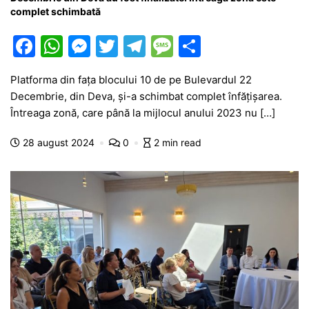
complet schimbată
F
W
M
T
T
M
P
a
h
e
w
el
e
ar
Platforma din fața blocului 10 de pe Bulevardul 22
c
at
s
itt
e
s
ta
Decembrie, din Deva, și-a schimbat complet înfățișarea.
e
s
s
er
gr
s
je
Întreaga zonă, care până la mijlocul anului 2023 nu […]
b
A
e
a
a
a
28 august 2024
0
2 min read
o
p
n
m
g
z
o
p
g
e
ă
k
er