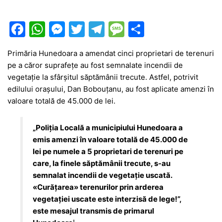
F
W
M
T
T
M
P
a
h
e
w
el
e
ar
Primăria Hunedoara a amendat cinci proprietari de terenuri
c
at
s
itt
e
s
ta
pe a căror suprafețe au fost semnalate incendii de
e
s
s
er
gr
s
je
vegetație la sfârșitul săptămânii trecute. Astfel, potrivit
b
A
e
a
a
a
edilului orașului, Dan Bobouțanu, au fost aplicate amenzi în
valoare totală de 45.000 de lei.
o
p
n
m
g
z
o
p
g
e
ă
„Poliţia Locală a municipiului Hunedoara a
k
er
emis amenzi în valoare totală de 45.000 de
lei pe numele a 5 proprietari de terenuri pe
care, la finele săptămânii trecute, s-au
semnalat incendii de vegetaţie uscată.
«Curăţarea» terenurilor prin arderea
vegetaţiei uscate este interzisă de lege!”,
este mesajul transmis de primarul