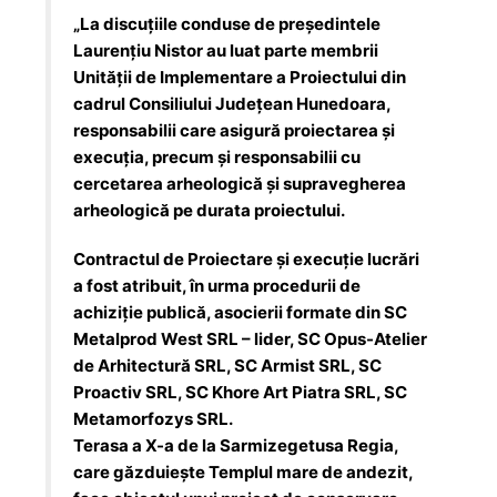
„La discuțiile conduse de președintele
Laurențiu Nistor au luat parte membrii
Unității de Implementare a Proiectului din
cadrul Consiliului Județean Hunedoara,
responsabilii care asigură proiectarea și
execuția, precum și responsabilii cu
cercetarea arheologică și supravegherea
arheologică pe durata proiectului.
Contractul de Proiectare și execuție lucrări
a fost atribuit, în urma procedurii de
achiziție publică, asocierii formate din SC
Metalprod West SRL – lider, SC Opus-Atelier
de Arhitectură SRL, SC Armist SRL, SC
Proactiv SRL, SC Khore Art Piatra SRL, SC
Metamorfozys SRL.
Terasa a X-a de la Sarmizegetusa Regia,
care găzduiește Templul mare de andezit,