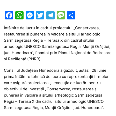
F
W
M
T
T
M
P
a
h
e
w
el
e
ar
Întâlnire de lucru în cadrul proiectului „Conservarea,
c
at
s
itt
e
s
ta
restaurarea și punerea în valoare a sitului arheologic
e
s
s
er
gr
s
je
Sarmizegetusa Regia – Terasa X din cadrul sitului
b
A
e
a
a
a
arheologic UNESCO Sarmizegetusa Regia, Munții Orăștiei,
jud. Hunedoara”, finanțat prin Planul Național de Redresare
o
p
n
m
g
z
și Reziliență (PNRR).
o
p
g
e
ă
Consiliul Județean Hunedoara a găzduit, astăzi, 28 iunie,
k
er
prima întâlnire tehnică de lucru cu reprezentanții firmelor
care asigură proiectarea și execuția de lucrări pentru
obiectivul de investiții „Conservarea, restaurarea și
punerea în valoare a sitului arheologic Sarmizegetusa
Regia – Terasa X din cadrul sitului arheologic UNESCO
Sarmizegetusa Regia, Munții Orăștiei, jud. Hunedoara”.