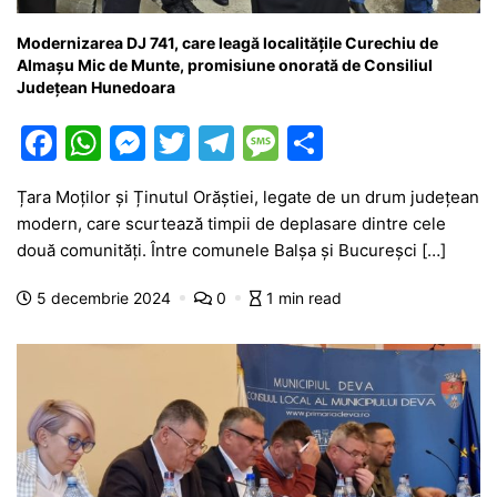
Modernizarea DJ 741, care leagă localitățile Curechiu de
Almașu Mic de Munte, promisiune onorată de Consiliul
Județean Hunedoara
F
W
M
T
T
M
P
a
h
e
w
el
e
ar
Țara Moților și Ținutul Orăștiei, legate de un drum județean
c
at
s
itt
e
s
ta
modern, care scurtează timpii de deplasare dintre cele
e
s
s
er
gr
s
je
două comunități. Între comunele Balșa și Bucureșci […]
b
A
e
a
a
a
5 decembrie 2024
0
1 min read
o
p
n
m
g
z
o
p
g
e
ă
k
er