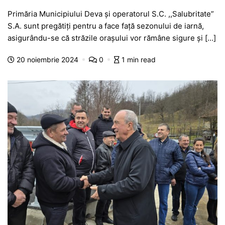
a
h
e
w
el
e
ar
Primăria Municipiului Deva și operatorul S.C. ,,Salubritate”
c
at
s
itt
e
s
ta
S.A. sunt pregătiți pentru a face față sezonului de iarnă,
e
s
s
er
gr
s
je
asigurându-se că străzile orașului vor rămâne sigure și […]
b
A
e
a
a
a
20 noiembrie 2024
0
1 min read
o
p
n
m
g
z
o
p
g
e
ă
k
er