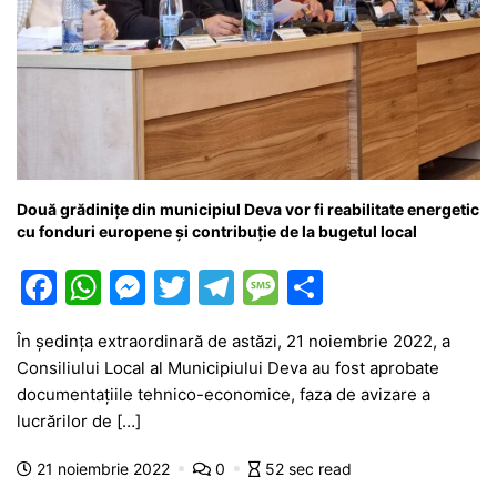
Două grădinițe din municipiul Deva vor fi reabilitate energetic
cu fonduri europene și contribuție de la bugetul local
F
W
M
T
T
M
P
a
h
e
w
el
e
ar
În ședința extraordinară de astăzi, 21 noiembrie 2022, a
c
at
s
itt
e
s
ta
Consiliului Local al Municipiului Deva au fost aprobate
e
s
s
er
gr
s
je
documentațiile tehnico-economice, faza de avizare a
b
A
e
a
a
a
lucrărilor de […]
o
p
n
m
g
z
21 noiembrie 2022
0
52 sec read