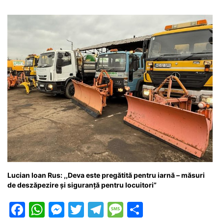
Lucian Ioan Rus: ,,Deva este pregătită pentru iarnă – măsuri
de deszăpezire și siguranță pentru locuitori”
F
W
M
T
T
M
P