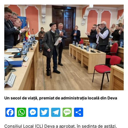
o
p
g
e
ă
k
er
Un secol de viață, premiat de administrația locală din Deva
F
W
M
T
T
M
P
a
h
e
w
el
e
ar
Consiliul Local (CL) Deva a aprobat, în ședința de astăzi,