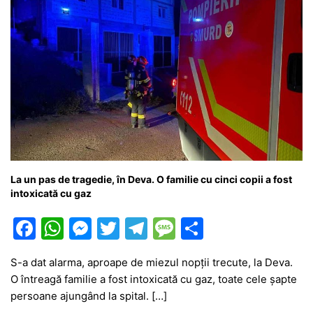
La un pas de tragedie, în Deva. O familie cu cinci copii a fost
intoxicată cu gaz
F
W
M
T
T
M
P
a
h
e
w
el
e
ar
S-a dat alarma, aproape de miezul nopții trecute, la Deva.
c
at
s
itt
e
s
ta
O întreagă familie a fost intoxicată cu gaz, toate cele șapte
e
s
s
er
gr
s
je
persoane ajungând la spital. […]