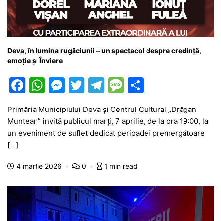
Deva, în lumina rugăciunii – un spectacol despre credință,
emoție și Înviere
F
W
M
T
T
M
P
a
h
e
w
el
e
ar
Primăria Municipiului Deva și Centrul Cultural „Drăgan
c
at
s
itt
e
s
ta
Muntean” invită publicul marți, 7 aprilie, de la ora 19:00, la
e
s
s
er
gr
s
je
un eveniment de suflet dedicat perioadei premergătoare
b
A
e
a
a
a
[…]
o
p
n
m
g
z
4 martie 2026
0
1 min read
o
p
g
e
ă
k
er