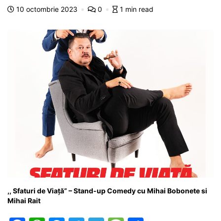
b
A
e
a
a
a
10 octombrie 2023
0
1 min read
o
p
n
m
g
z
o
p
g
e
ă
k
er
,, Sfaturi de Viață” – Stand-up Comedy cu Mihai Bobonete si
Mihai Rait