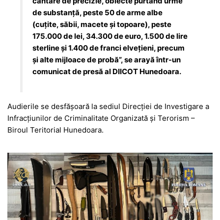
cântare de precizie, obiecte purtând urme
de substanță, peste 50 de arme albe
(cuțite, săbii, macete și topoare), peste
175.000 de lei, 34.300 de euro, 1.500 de lire
sterline și 1.400 de franci elvețieni, precum
și alte mijloace de probă”, se arayă într-un
comunicat de presă al DIICOT Hunedoara.
Audierile se desfășoară la sediul Direcției de Investigare a
Infracțiunilor de Criminalitate Organizată și Terorism –
Biroul Teritorial Hunedoara.