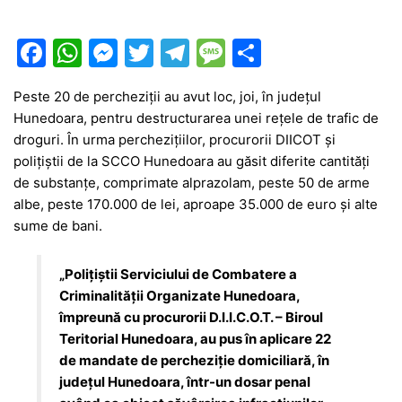
F
W
M
T
T
M
P
a
h
e
w
el
e
ar
Peste 20 de percheziții au avut loc, joi, în județul
c
at
s
itt
e
s
ta
Hunedoara, pentru destructurarea unei rețele de trafic de
e
s
s
er
gr
s
je
droguri. În urma perchezițiilor, procurorii DIICOT și
b
A
e
a
a
a
polițiștii de la SCCO Hunedoara au găsit diferite cantități
de substanțe, comprimate alprazolam, peste 50 de arme
o
p
n
m
g
z
albe, peste 170.000 de lei, aproape 35.000 de euro și alte
o
p
g
e
ă
sume de bani.
k
er
„Polițiștii Serviciului de Combatere a
Criminalității Organizate Hunedoara,
împreună cu procurorii D.I.I.C.O.T. – Biroul
Teritorial Hunedoara, au pus în aplicare 22
de mandate de percheziție domiciliară, în
județul Hunedoara, într-un dosar penal