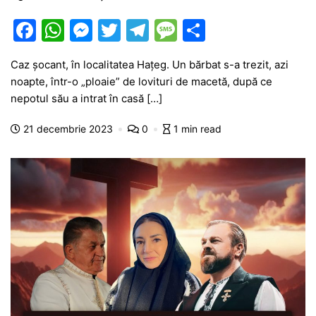
F
W
M
T
T
M
P
a
h
e
w
el
e
ar
Caz șocant, în localitatea Hațeg. Un bărbat s-a trezit, azi
c
at
s
itt
e
s
ta
noapte, într-o „ploaie” de lovituri de macetă, după ce
e
s
s
er
gr
s
je
nepotul său a intrat în casă […]
b
A
e
a
a
a
21 decembrie 2023
0
1 min read
o
p
n
m
g
z
o
p
g
e
ă
k
er