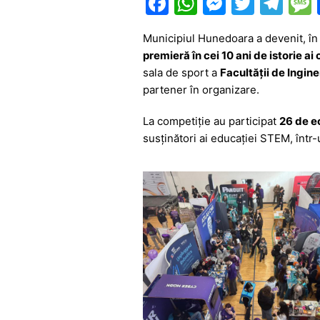
F
W
M
T
T
a
h
e
w
el
Municipiul Hunedoara a devenit, î
c
at
s
itt
e
premieră în cei 10 ani de istorie ai
e
s
s
er
gr
sala de sport a
Facultății de Ingin
b
A
e
a
partener în organizare.
o
p
n
m
La competiție au participat
26 de e
o
p
g
susținători ai educației STEM, într-
k
er