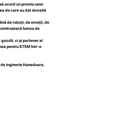
 să acord un premiu unor
tatea de care au dat dovadă
lină de roboți, de emoții, de
ă construiască lumea de
gazdă, ci și partener al
nea pentru STEM într-o
ii de Inginerie Hunedoara,