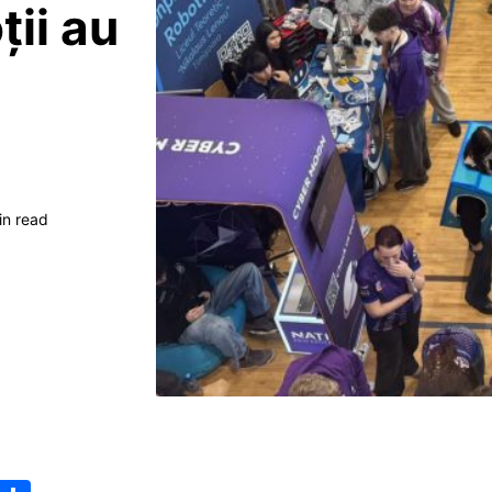
ii au
in read