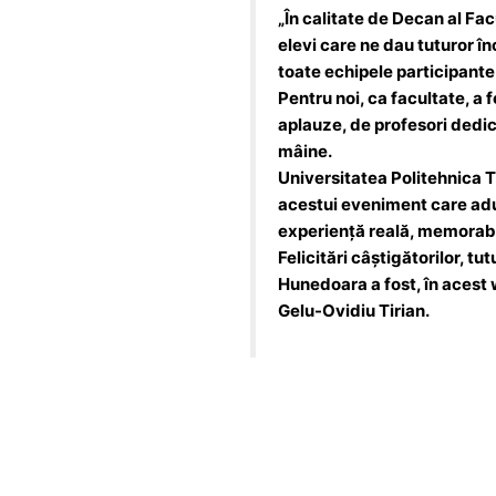
„În calitate de Decan al Fa
elevi care ne dau tuturor în
toate echipele participante
Pentru noi, ca facultate, a f
aplauze, de profesori dedica
mâine.
Universitatea Politehnica T
acestui eveniment care adu
experiență reală, memorabi
Felicitări câștigătorilor, tu
Hunedoara a fost, în acest w
Gelu-Ovidiu Tirian.