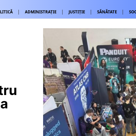
LITICĂ
ADMINISTRAȚIE
JUSTIȚIE
SĂNĂTATE
SOC
tru
da