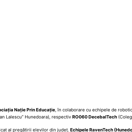
ciația Nație Prin Educație
, în colaborare cu echipele de roboti
ian Lalescu” Hunedoara), respectiv
RO060 DecebalTech
(Colegi
cat al pregătirii elevilor din județ.
Echipele RavenTech (Hunedoa