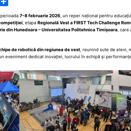
M
P
e
ar
n perioada
7–8 februarie 2026
, un reper național pentru educați
s
ta
 competiției
, etapa
Regională Vest a FIRST Tech Challenge Rom
s
je
erie din Hunedoara – Universitatea Politehnica Timișoara
, care 
a
a
g
z
chipe de robotică din regiunea de vest
, reunind sute de elevi, m
e
ă
un eveniment dedicat inovației, lucrului în echipă și performanțe