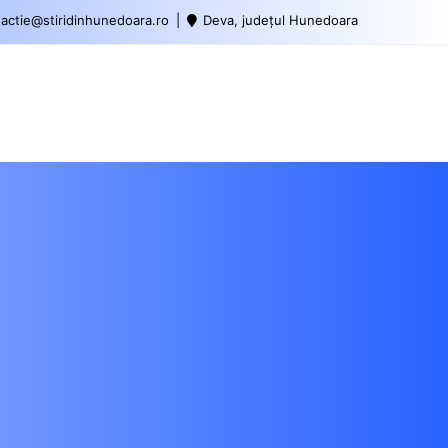
actie@stiridinhunedoara.ro
Deva, județul Hunedoara