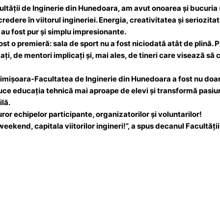
cultății de Inginerie din Hunedoara, am avut onoarea și bucuria
credere în viitorul ingineriei. Energia, creativitatea și seriozi
 au fost pur și simplu impresionante.
ost o premieră: sala de sport nu a fost niciodată atât de plină. P
ți, de mentori implicați și, mai ales, de tineri care visează s
imișoara-Facultatea de Inginerie din Hunedoara a fost nu doar 
ce educația tehnică mai aproape de elevi și transformă pasiu
lă.
turor echipelor participante, organizatorilor și voluntarilor!
eekend, capitala viitorilor ingineri!”, a spus decanul Facultăț