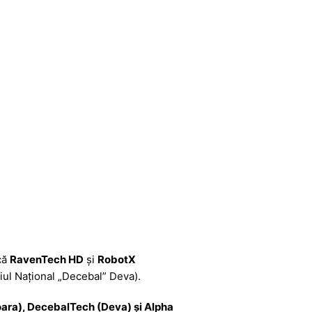
că
RavenTech HD
și
RobotX
ul Național „Decebal” Deva).
ra), DecebalTech (Deva) și Alpha