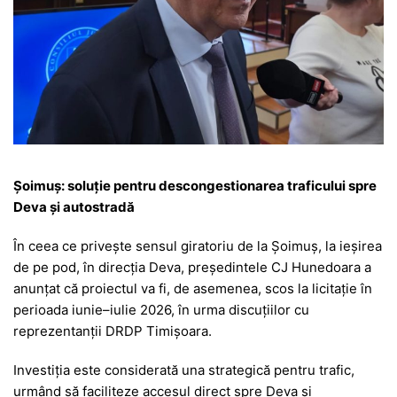
Șoimuș: soluție pentru descongestionarea traficului spre
Deva și autostradă
În ceea ce privește sensul giratoriu de la Șoimuș, la ieșirea
de pe pod, în direcția Deva, președintele CJ Hunedoara a
anunțat că proiectul va fi, de asemenea, scos la licitație în
perioada iunie–iulie 2026, în urma discuțiilor cu
reprezentanții DRDP Timișoara.
Investiția este considerată una strategică pentru trafic,
urmând să faciliteze accesul direct spre Deva și