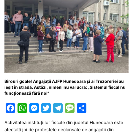
Birouri goale! Angajații AJFP Hunedoara și ai Trezoreriei au
ieșit în stradă. Astăzi, nimeni nu va lucra: „Sistemul fiscal nu
funcționează fără noi”
F
W
M
T
T
M
P
a
h
e
w
el
e
ar
Activitatea instituțiilor fiscale din județul Hunedoara este
c
at
s
itt
e
s
ta
afectată joi de protestele declanșate de angajații din