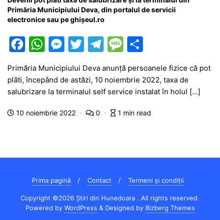
Primăria Municipiului Deva, din portalul de servicii
electronice sau pe ghișeul.ro
F
W
M
T
T
M
P
a
h
e
w
el
e
ar
Primăria Municipiului Deva anunță persoanele fizice că pot
c
at
s
itt
e
s
ta
plăti, începând de astăzi, 10 noiembrie 2022, taxa de
e
s
s
er
gr
s
je
salubrizare la terminalul self service instalat în holul […]
b
A
e
a
a
a
10 noiembrie 2022
0
1 min read
o
p
n
m
g
z
o
p
g
e
ă
k
er
Prima pagină
Contact
Termeni și condiții
Copyright ©2026 Știri din Hunedoara . All rights reserved.
Powered by
WordPress
&
Designed by
Bizberg Themes