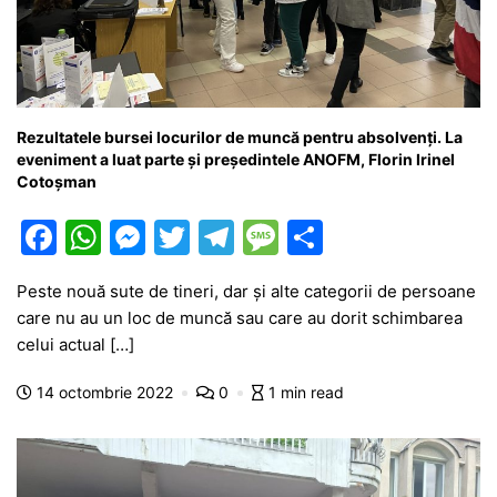
Rezultatele bursei locurilor de muncă pentru absolvenți. La
eveniment a luat parte și președintele ANOFM, Florin Irinel
Cotoșman
F
W
M
T
T
M
P
a
h
e
w
el
e
ar
Peste nouă sute de tineri, dar și alte categorii de persoane
c
at
s
itt
e
s
ta
care nu au un loc de muncă sau care au dorit schimbarea
e
s
s
er
gr
s
je
celui actual […]
b
A
e
a
a
a
14 octombrie 2022
0
1 min read
o
p
n
m
g
z
o
p
g
e
ă
k
er