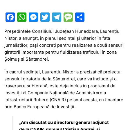
F
W
M
T
T
M
P
a
h
e
w
el
e
ar
Președintele Consiliului Județean Hunedoara,
Laurențiu
c
at
s
itt
e
s
ta
Nistor
, a anunțat, în plenul ședinței și ulterior în fața
e
s
s
er
gr
s
je
jurnaliștilor, pași concreți pentru realizarea a două sensuri
b
A
e
a
a
a
giratorii importante pentru fluidizarea traficului în zona
Șoimuș
și Sântandrei.
o
p
n
m
g
z
o
p
g
e
ă
În cadrul ședinței, Laurențiu Nistor a precizat că proiectul
sensului giratoriu de la Sântandrei, care va include și o
k
er
traversare subterană, este deja inclus în programul de
investiții al
Compania Națională de Administrare a
Infrastructurii Rutiere
(CNAIR) pe anul acesta, cu finanțare
prin Banca Europeană de Investiții.
„Am discutat cu directorul general adjunct
de la CNAIR, domnul Cristian Andrei, și