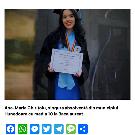
o
p
g
e
ă
k
er
Ana-Maria Chirițoiu, singura absolventă din municipiul
Hunedoara cu media 10 la Bacalaureat
F
W
M
T
T
M
P