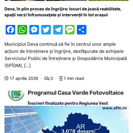
Deva, în plin proces de îngrijire: locuri de joacă reabilitate,
spații verzi înfrumusețate și intervenții în tot orașul
F
W
M
T
T
M
P
a
h
e
w
el
e
ar
Municipiul Deva continuă să fie în centrul unor ample
c
at
s
itt
e
s
ta
acțiuni de întreținere și îngrijire, desfășurate de echipele
e
s
s
er
gr
s
je
Serviciului Public de Întreținere și Gospodărire Municipală
b
A
e
a
a
a
(SPÎGM), […]
o
p
n
m
g
z
17 aprilie 2026
0
1 min read
o
p
g
e
ă
k
er