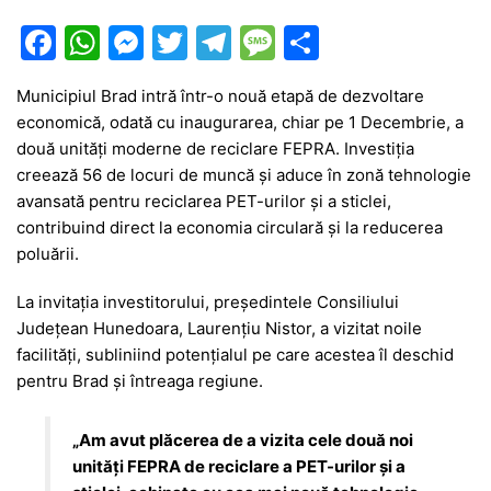
F
W
M
T
T
M
P
a
h
e
w
el
e
ar
Municipiul Brad intră într-o nouă etapă de dezvoltare
c
at
s
itt
e
s
ta
economică, odată cu inaugurarea, chiar pe 1 Decembrie, a
e
s
s
er
gr
s
je
două unități moderne de reciclare FEPRA. Investiția
b
A
e
a
a
a
creează 56 de locuri de muncă și aduce în zonă tehnologie
avansată pentru reciclarea PET-urilor și a sticlei,
o
p
n
m
g
z
contribuind direct la economia circulară și la reducerea
o
p
g
e
ă
poluării.
k
er
La invitația investitorului, președintele Consiliului
Județean Hunedoara, Laurențiu Nistor, a vizitat noile
facilități, subliniind potențialul pe care acestea îl deschid
pentru Brad și întreaga regiune.
„Am avut plăcerea de a vizita cele două noi
unități FEPRA de reciclare a PET-urilor și a