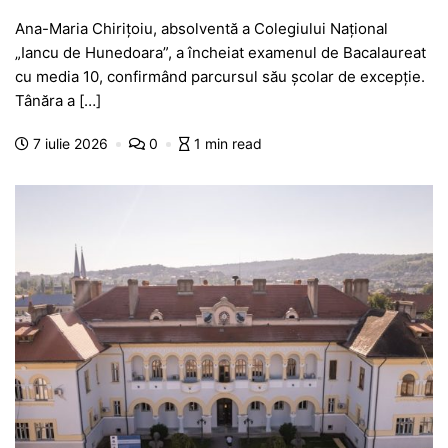
a
h
e
w
el
e
ar
Ana-Maria Chirițoiu, absolventă a Colegiului Național
c
at
s
itt
e
s
ta
„Iancu de Hunedoara”, a încheiat examenul de Bacalaureat
e
s
s
er
gr
s
je
cu media 10, confirmând parcursul său școlar de excepție.
b
A
e
a
a
a
Tânăra a […]
o
p
n
m
g
z
7 iulie 2026
0
1 min read
o
p
g
e
ă
k
er