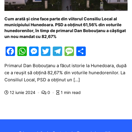
Cum arată și cine face parte din viitorul Consiliu Local al
municipiului Hunedoara. PSD a obținut 61,56% din voturile
hunedorenilor, în timp de primarul Dan Bobouțanu a câștigat
un nou mandat cu 82,67%
F
W
M
T
T
M
P
a
h
e
w
el
e
ar
Primarul Dan Bobouțanu a făcut istorie la Hunedoara, după
c
at
s
itt
e
s
ta
ce a reușit să obțină 82,67% din voturile hunedorenilor. La
e
s
s
er
gr
s
je
Consiliul Local, PSD a obținut un […]
b
A
e
a
a
a
12 iunie 2024
0
1 min read
o
p
n
m
g
z
o
p
g
e
ă
k
er