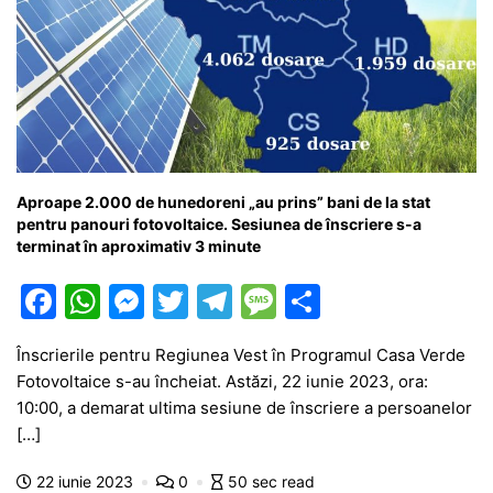
Aproape 2.000 de hunedoreni „au prins” bani de la stat
pentru panouri fotovoltaice. Sesiunea de înscriere s-a
terminat în aproximativ 3 minute
F
W
M
T
T
M
P
a
h
e
w
el
e
ar
Înscrierile pentru Regiunea Vest în Programul Casa Verde
c
at
s
itt
e
s
ta
Fotovoltaice s-au încheiat. Astăzi, 22 iunie 2023, ora:
e
s
s
er
gr
s
je
10:00, a demarat ultima sesiune de înscriere a persoanelor
b
A
e
a
a
a
[…]
o
p
n
m
g
z
22 iunie 2023
0
50 sec read