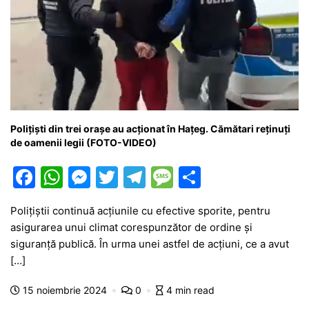
Polițiști din trei orașe au acționat în Hațeg. Cămătari reținuți
de oamenii legii (FOTO-VIDEO)
F
W
M
T
T
M
P
a
h
e
w
el
e
ar
Polițiștii continuă acțiunile cu efective sporite, pentru
c
at
s
itt
e
s
ta
asigurarea unui climat corespunzător de ordine și
e
s
s
er
gr
s
je
siguranță publică. În urma unei astfel de acțiuni, ce a avut
b
A
e
a
a
a
[…]
o
p
n
m
g
z
15 noiembrie 2024
0
4 min read