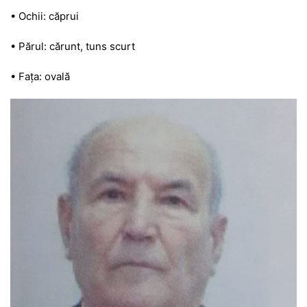
• Ochii: căprui
• Părul: cărunt, tuns scurt
• Fața: ovală