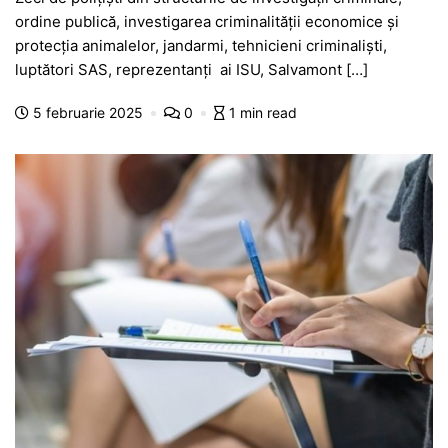
c
at
s
itt
e
s
ta
ordine publică, investigarea criminalității economice și
e
s
s
er
gr
s
je
protecția animalelor, jandarmi, tehnicieni criminaliști,
b
A
e
a
a
a
luptători SAS, reprezentanți ai ISU, Salvamont […]
o
p
n
m
g
z
5 februarie 2025
0
1 min read
o
p
g
e
ă
k
er