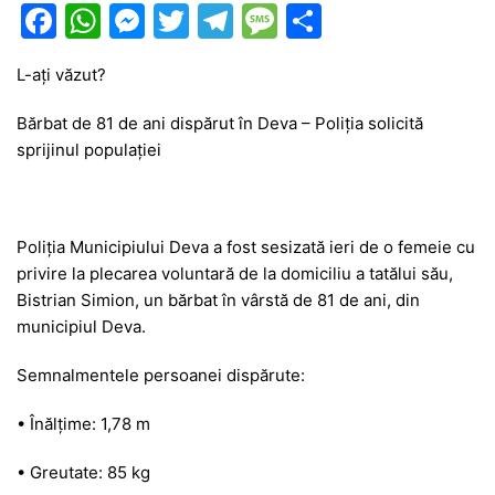
F
W
M
T
T
M
P
a
h
e
w
el
e
ar
L-ați văzut?
c
at
s
itt
e
s
ta
e
s
s
er
gr
s
je
Bărbat de 81 de ani dispărut în Deva – Poliția solicită
sprijinul populației
b
A
e
a
a
a
o
p
n
m
g
z
o
p
g
e
ă
Poliția Municipiului Deva a fost sesizată ieri de o femeie cu
k
er
privire la plecarea voluntară de la domiciliu a tatălui său,
Bistrian Simion, un bărbat în vârstă de 81 de ani, din
municipiul Deva.
Semnalmentele persoanei dispărute:
• Înălțime: 1,78 m
• Greutate: 85 kg