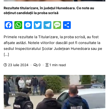
Rezultate titularizare, în județul Hunedoara. Ce note au
obținut candidații la proba scrisă
F
W
M
T
T
M
P
a
h
e
w
el
e
ar
Primele rezultate la Titularizare, la proba scrisă, au fost
c
at
s
itt
e
s
ta
afișate astăzi. Notele viitorilor dascăli pot fi consultate la
e
s
s
er
gr
s
je
sediul Inspectoratului Școlar Județean Hunedoara sau pe
b
A
e
a
a
a
[…]
o
p
n
m
g
z
23 iulie 2024
0
1 min read
o
p
g
e
ă
k
er