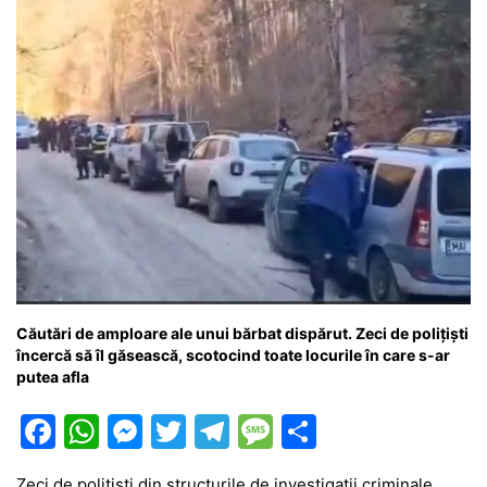
Căutări de amploare ale unui bărbat dispărut. Zeci de polițiști
încercă să îl găsească, scotocind toate locurile în care s-ar
putea afla
F
W
M
T
T
M
P
a
h
e
w
el
e
ar
Zeci de polițiști din structurile de investigații criminale,