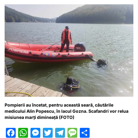
o
p
g
e
ă
k
er
Pompierii au încetat, pentru această seară, căutările
medicului Alin Popescu, în lacul Gozna. Scafandri vor relua
misiunea marți dimineață (FOTO)
F
W
M
T
T
M
P