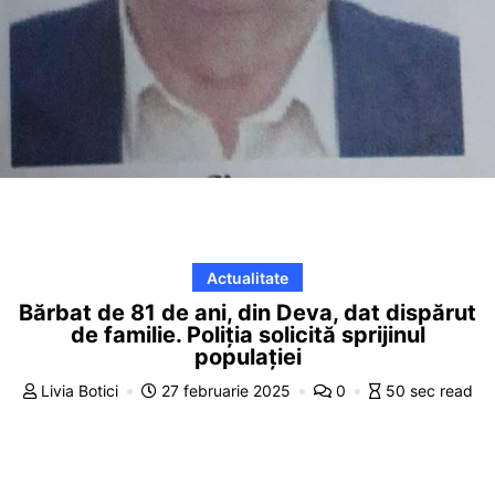
Actualitate
Bărbat de 81 de ani, din Deva, dat dispărut
de familie. Poliția solicită sprijinul
populației
Livia Botici
27 februarie 2025
0
50 sec read