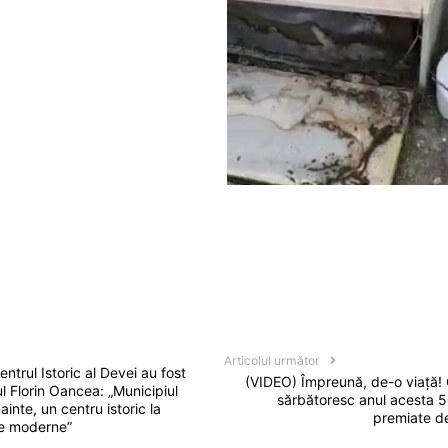
Articolul următor
ntrul Istoric al Devei au fost
(VIDEO) Împreună, de-o viață! 
l Florin Oancea: „Municipiul
sărbătoresc anul acesta 5
inte, un centru istoric la
premiate de
ce moderne”