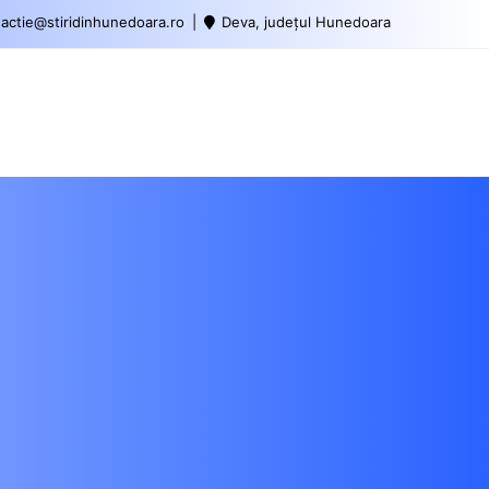
actie@stiridinhunedoara.ro
Deva, județul Hunedoara