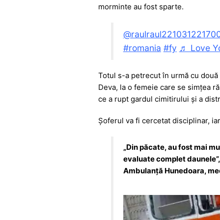
e
s
s
er
gr
morminte au fost sparte.
b
A
e
a
o
p
n
m
@raulraul22103122170
#romania
#fy
♬ Love Yo
o
p
g
k
er
Totul s-a petrecut în urmă cu două 
Deva, la o femeie care se simțea ră
ce a rupt gardul cimitirului și a di
Șoferul va fi cercetat disciplinar, i
„Din păcate, au fost mai mul
evaluate complet daunele”, 
Ambulanță Hunedoara, med