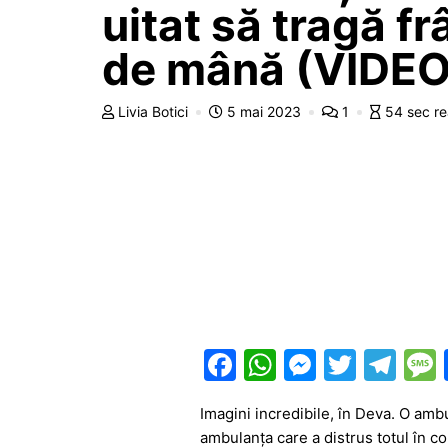
uitat să tragă fr
de mână (VIDEO
Livia Botici
5 mai 2023
1
54 sec r
F
W
M
T
T
a
h
e
w
el
Imagini incredibile, în Deva. O amb
c
at
s
itt
e
ambulanța care a distrus totul în co