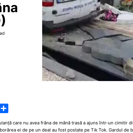
âna
)
ead
M
P
e
ar
ulanță care nu avea frâna de mână trasă a ajuns într-un cimitir d
s
ta
borârea ei de pe un deal au fost postate pe Tik Tok. Gardul de be