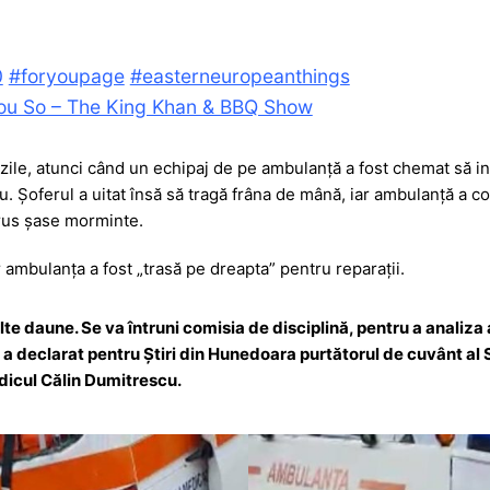
s
je
a
a
g
z
0
#foryoupage
#easterneuropeanthings
u So – The King Khan & BBQ Show
e
ă
zile, atunci când un echipaj de pe ambulanță a fost chemat să in
u. Șoferul a uitat însă să tragă frâna de mână, iar ambulanță a 
strus șase morminte.
ar ambulanța a fost „trasă pe dreapta” pentru reparații.
te daune. Se va întruni comisia de disciplină, pentru a analiza a
a declarat pentru Știri din Hunedoara purtătorul de cuvânt al 
icul Călin Dumitrescu.