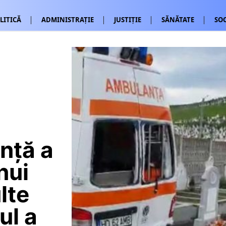
LITICĂ
ADMINISTRAȚIE
JUSTIȚIE
SĂNĂTATE
SOC
nță a
nui
lte
ul a