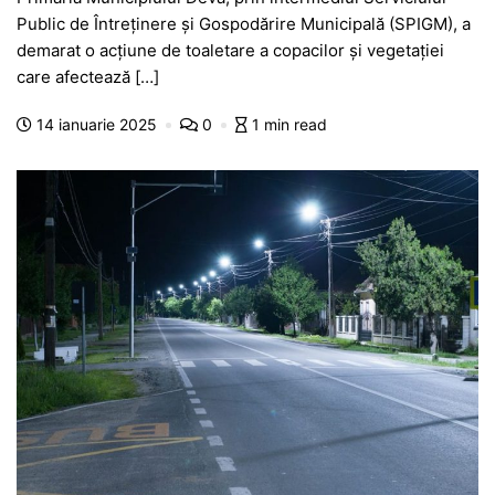
c
at
s
itt
e
s
ta
Public de Întreținere și Gospodărire Municipală (SPIGM), a
e
s
s
er
gr
s
je
demarat o acțiune de toaletare a copacilor și vegetației
b
A
e
a
a
a
care afectează […]
o
p
n
m
g
z
14 ianuarie 2025
0
1 min read
o
p
g
e
ă
k
er