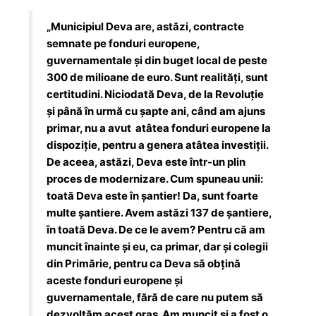
„Municipiul Deva are, astăzi, contracte
semnate pe fonduri europene,
guvernamentale și din buget local de peste
300 de milioane de euro. Sunt realități, sunt
certitudini. Niciodată Deva, de la Revoluție
și până în urmă cu șapte ani, când am ajuns
primar, nu a avut atâtea fonduri europene la
dispoziție, pentru a genera atâtea investiții.
De aceea, astăzi, Deva este într-un plin
proces de modernizare. Cum spuneau unii:
toată Deva este în șantier! Da, sunt foarte
multe șantiere. Avem astăzi 137 de șantiere,
în toată Deva. De ce le avem? Pentru că am
muncit înainte și eu, ca primar, dar și colegii
din Primărie, pentru ca Deva să obțină
aceste fonduri europene și
guvernamentale, fără de care nu putem să
dezvoltăm acest oraș. Am muncit și a fost o