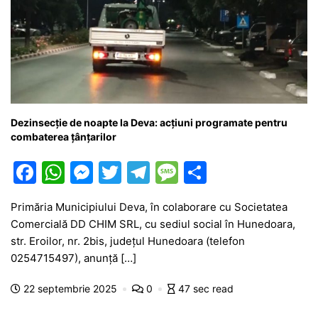
Dezinsecție de noapte la Deva: acțiuni programate pentru
combaterea țânțarilor
F
W
M
T
T
M
P
a
h
e
w
el
e
ar
Primăria Municipiului Deva, în colaborare cu Societatea
c
at
s
itt
e
s
ta
Comercială DD CHIM SRL, cu sediul social în Hunedoara,
e
s
s
er
gr
s
je
str. Eroilor, nr. 2bis, județul Hunedoara (telefon
b
A
e
a
a
a
0254715497), anunță […]
o
p
n
m
g
z
22 septembrie 2025
0
47 sec read
o
p
g
e
ă