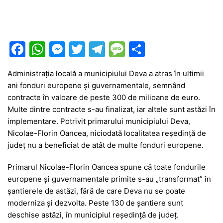
F
W
M
T
T
M
P
a
h
e
w
el
e
ar
Administrația locală a municipiului Deva a atras în ultimii
c
at
s
itt
e
s
ta
ani fonduri europene și guvernamentale, semnând
e
s
s
er
gr
s
je
contracte în valoare de peste 300 de milioane de euro.
b
A
e
a
a
a
Multe dintre contracte s-au finalizat, iar altele sunt astăzi în
implementare. Potrivit primarului municipiului Deva,
o
p
n
m
g
z
Nicolae-Florin Oancea, niciodată localitatea reședință de
o
p
g
e
ă
județ nu a beneficiat de atât de multe fonduri europene.
k
er
Primarul Nicolae-Florin Oancea spune că toate fondurile
europene și guvernamentale primite s-au „transformat” în
șantierele de astăzi, fără de care Deva nu se poate
moderniza și dezvolta. Peste 130 de șantiere sunt
deschise astăzi, în municipiul reședință de județ.