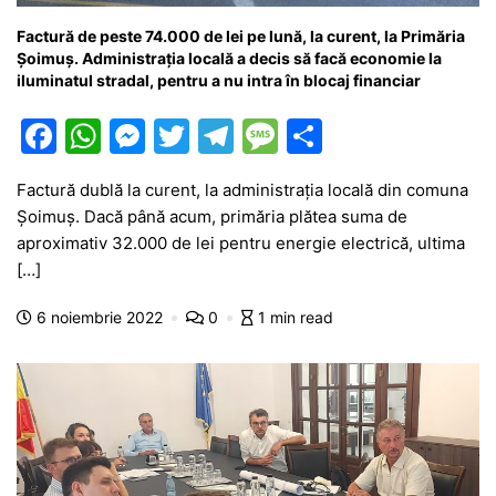
Factură de peste 74.000 de lei pe lună, la curent, la Primăria
Șoimuș. Administrația locală a decis să facă economie la
iluminatul stradal, pentru a nu intra în blocaj financiar
F
W
M
T
T
M
P
a
h
e
w
el
e
ar
Factură dublă la curent, la administrația locală din comuna
c
at
s
itt
e
s
ta
Șoimuș. Dacă până acum, primăria plătea suma de
e
s
s
er
gr
s
je
aproximativ 32.000 de lei pentru energie electrică, ultima
b
A
e
a
a
a
[…]
o
p
n
m
g
z
6 noiembrie 2022
0
1 min read
o
p
g
e
ă
k
er