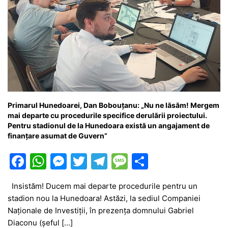
Primarul Hunedoarei, Dan Bobouţanu: „Nu ne lăsăm! Mergem
mai departe cu procedurile specifice derulării proiectului.
Pentru stadionul de la Hunedoara există un angajament de
finanţare asumat de Guvern”
F
W
M
T
T
M
P
a
h
e
w
el
e
ar
Insistăm! Ducem mai departe procedurile pentru un
c
at
s
itt
e
s
ta
stadion nou la Hunedoara! Astăzi, la sediul Companiei
e
s
s
er
gr
s
je
Naţionale de Investiţii, în prezenţa domnului Gabriel
b
A
e
a
a
a
Diaconu (şeful […]