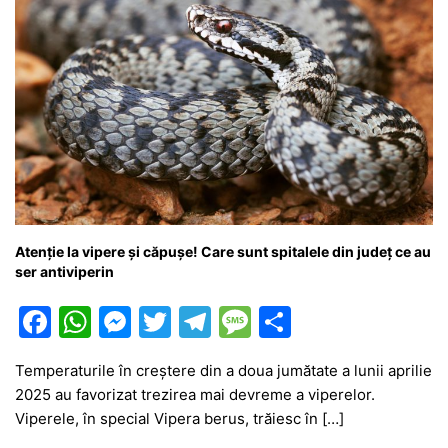
Atenție la vipere și căpușe! Care sunt spitalele din județ ce au
ser antiviperin
F
W
M
T
T
M
P
a
h
e
w
el
e
ar
Temperaturile în creștere din a doua jumătate a lunii aprilie
c
at
s
itt
e
s
ta
2025 au favorizat trezirea mai devreme a viperelor.
e
s
s
er
gr
s
je
Viperele, în special Vipera berus, trăiesc în […]