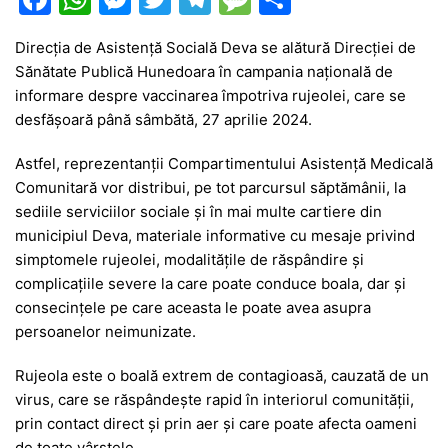
a
h
e
w
el
e
ar
Direcția de Asistență Socială Deva se alătură Direcției de
c
at
s
itt
e
s
ta
Sănătate Publică Hunedoara în campania națională de
e
s
s
er
gr
s
je
informare despre vaccinarea împotriva rujeolei, care se
b
A
e
a
a
a
desfășoară până sâmbătă, 27 aprilie 2024.
o
p
n
m
g
z
Astfel, reprezentanții Compartimentului Asistență Medicală
o
p
g
e
ă
Comunitară vor distribui, pe tot parcursul săptămânii, la
sediile serviciilor sociale și în mai multe cartiere din
k
er
municipiul Deva, materiale informative cu mesaje privind
simptomele rujeolei, modalitățile de răspândire și
complicațiile severe la care poate conduce boala, dar și
consecințele pe care aceasta le poate avea asupra
persoanelor neimunizate.
Rujeola este o boală extrem de contagioasă, cauzată de un
virus, care se răspândește rapid în interiorul comunității,
prin contact direct și prin aer și care poate afecta oameni
de toate vârstele.