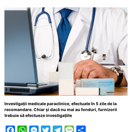
Investigații medicale paraclinice, efectuate în 5 zile de la
recomandare. Chiar și dacă nu mai au fonduri, furnizorii
trebuie să efectueze investigațiile
F
W
M
T
T
M
P