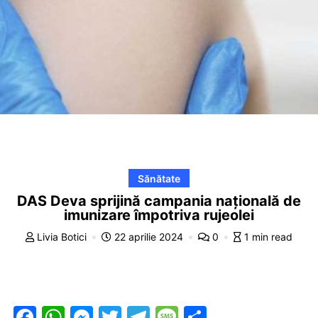
Sănătate
DAS Deva sprijină campania națională de
imunizare împotriva rujeolei
Livia Botici
22 aprilie 2024
0
1 min read
F
W
M
T
T
M
P