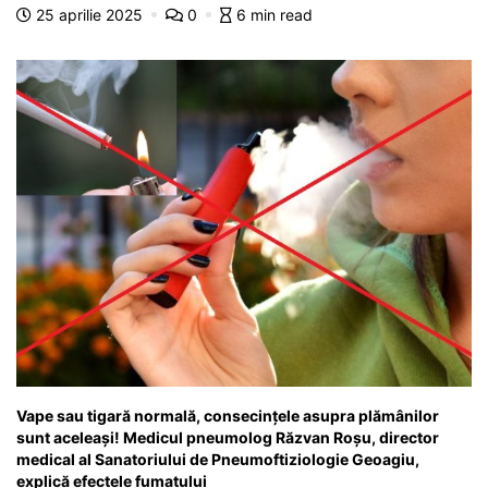
b
A
e
a
a
a
25 aprilie 2025
0
6 min read
o
p
n
m
g
z
o
p
g
e
ă
k
er
Vape sau tigară normală, consecințele asupra plămânilor
sunt aceleași! Medicul pneumolog Răzvan Roșu, director
medical al Sanatoriului de Pneumoftiziologie Geoagiu,
explică efectele fumatului