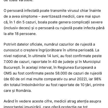
O persoană infectată poate transmite virusul chiar înainte
de a avea simptome – avertizează medicii, care mai spun
că, în 1 din 5 cazuri, boala poate genera complicații severe
(inclusiv deces) și o persoană cu rujeolă poate infecta până
la alte 18 persoane.
Potrivit datelor oficiale, numărul cazurilor de rujeolă a
cunoscut o creștere îngrijorătoare în ultima perioadă. La
nivel național, în ultimele 14 luni, au fost confirmate peste
7.000 de cazuri, raportate în 40 de județe și în Municipiul
București. În același interval, în Regiunea Europeană a
OMS au fost confirmate peste 58.000 de cazuri de rujeolă
(de 60 de ori mai multe comparativ cu anul 2022), iar 98%
din totalul îmbolnăvirilor au fost raportate de 10 țări, printre
care și România.
Având în vedere aceste cifre, medicii atrag atenția asupra
importanței imunizării, care oferă protecție pe tot