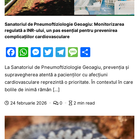
Sanatoriul de Pneumoftiziologie Geoagiu: Monitorizarea
regulată a INR-ului, un pas esențial pentru prevenirea
complicațiilor cardiovasculare
F
W
M
T
T
M
P
a
h
e
w
el
e
ar
La Sanatoriul de Pneumoftiziologie Geoagiu, prevenția și
c
at
s
itt
e
s
ta
supravegherea atentă a pacienților cu afecțiuni
e
s
s
er
gr
s
je
cardiovasculare reprezintă o prioritate. În contextul în care
b
A
e
a
a
a
bolile de inimă rămân […]
o
p
n
m
g
z
24 februarie 2026
0
2 min read
o
p
g
e
ă
k
er