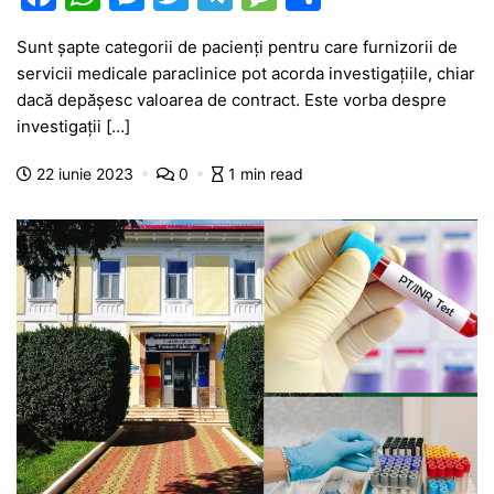
a
h
e
w
el
e
ar
Sunt șapte categorii de pacienți pentru care furnizorii de
c
at
s
itt
e
s
ta
servicii medicale paraclinice pot acorda investigaţiile, chiar
e
s
s
er
gr
s
je
dacă depăşesc valoarea de contract. Este vorba despre
b
A
e
a
a
a
investigaţii […]
o
p
n
m
g
z
22 iunie 2023
0
1 min read
o
p
g
e
ă
k
er