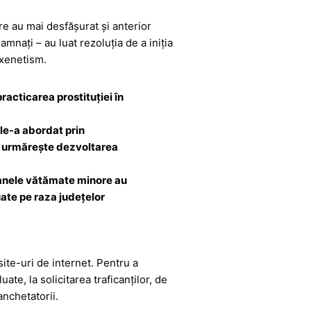
re au mai desfășurat și anterior
amnați – au luat rezoluția de a iniția
oxenetism.
racticarea prostituției în
le-a abordat prin
că urmărește dezvoltarea
oanele vătămate minore au
uate pe raza județelor
site-uri de internet. Pentru a
e, la solicitarea traficanților, de
nchetatorii.