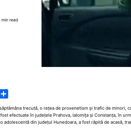
 min read
M
P
e
ar
săptămâna trecută, o rețea de proxenetism și trafic de minori, c
s
ta
 fost efectuate în județele Prahova, Ialomița și Constanța, în ur
s
je
 o adolescentă din județul Hunedoara, a fost răpită de acasă, tran