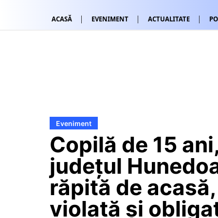
ACASĂ
EVENIMENT
ACTUALITATE
PO
Eveniment
Copilă de 15 ani,
județul Hunedoa
răpită de acasă,
violată și obliga