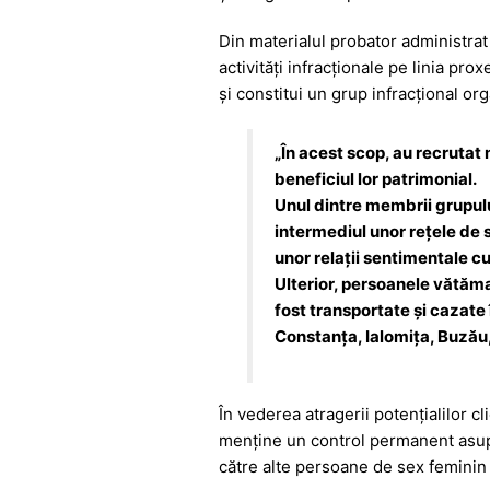
b
A
e
a
o
p
n
m
Din materialul probator administrat 
o
p
g
activități infracționale pe linia pro
și constitui un grup infracțional org
k
er
„În acest scop, au recrutat
beneficiul lor patrimonial.
Unul dintre membrii grupulu
intermediul unor rețele de 
unor relații sentimentale c
Ulterior, persoanele vătăm
fost transportate și cazate 
Constanța, Ialomița, Buzău,
În vederea atragerii potențialilor c
menține un control permanent asupra 
către alte persoane de sex feminin 