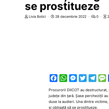
se prostitueze
Livia Botici
28 decembrie 2022
0
2
F
W
M
T
T
a
h
e
w
el
Procurorii DIICOT au destructurat, 
c
at
s
itt
e
județe din țară. Șase percheziții au
e
s
s
er
gr
duse la audieri. Una dintre victime,
și obligată să se prostitueze.