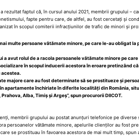
a
a
g
z
a rezultat faptul că, în cursul anului 2021, membrii grupului – ca
e
ă
xenetismului, fapte pentru care, de altfel, au fost cercetați și cond
anizat în scopul comiterii infracțiunilor de trafic de minori și pr
 mai multe persoane vătămate minore, pe care le-au obligat la p
i a avut rolul de a racola persoanele vătămate minore pe care 
socializare în scopul inducerii acestora în eroare pretinzând 
u acestea.
ate majore care au fost determinate să se prostitueze și pers
în apartamente închiriate în diferite localități din România, sit
 Prahova, Alba, Timiș și Argeș”, spun procurorii DIICOT.
lienți, membrii grupului au postat anunțuri telefonice pe diverse 
persoanelor vătămate minore, apelurile clienților au fost preluat
care se prostituau în favoarea acestora de mai mult timp, spun a