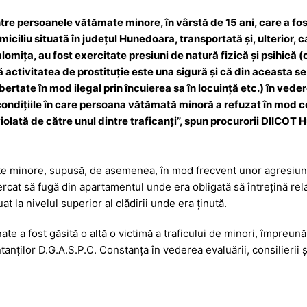
ntre persoanele vătămate minore, în vârstă de 15 ani, care a fo
miciliu situată în județul Hunedoara, transportată și, ulterior,
alomița, au fost exercitate presiuni de natură fizică și psihică 
ă activitatea de prostituție este una sigură și că din aceasta s
libertate în mod ilegal prin încuierea sa în locuință etc.) în vede
n condițiile în care persoana vătămată minoră a refuzat în mod 
violată de către unul dintre traficanți”, spun procurorii DIICOT
e minore, supusă, de asemenea, în mod frecvent unor agresiuni f
rcat să fugă din apartamentul unde era obligată să întrețină rela
at la nivelul superior al clădirii unde era ținută.
te a fost găsită o altă o victimă a traficului de minori, împreun
ntanților D.G.A.S.P.C. Constanța în vederea evaluării, consilierii ș