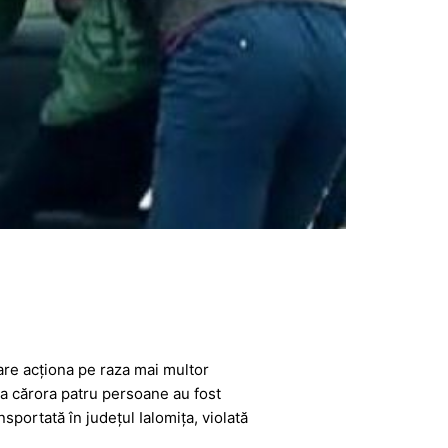
are acționa pe raza mai multor
ma cărora patru persoane au fost
sportată în județul Ialomița, violată