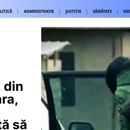
LITICĂ
ADMINISTRAȚIE
JUSTIȚIE
SĂNĂTATE
SOC
 din
ra,
tă să