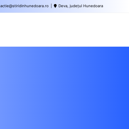
actie@stiridinhunedoara.ro
Deva, județul Hunedoara