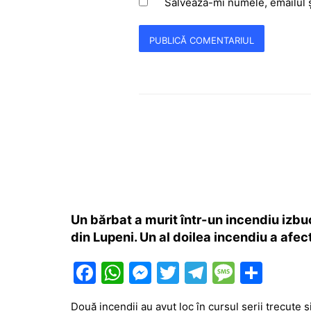
Salvează-mi numele, emailul ș
Un bărbat a murit într-un incendiu izbu
din Lupeni. Un al doilea incendiu a afe
F
W
M
T
T
M
P
a
h
e
w
el
e
ar
Două incendii au avut loc în cursul serii trecute ș