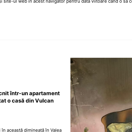
i site-ul web în acest navigator pentru data viitoare când o să
cnit într-un apartament
ctat o casă din Vulcan
i în această dimineață în Valea