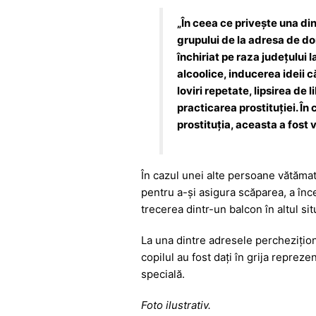
„În ceea ce privește una di
grupului de la adresa de do
închiriat pe raza județului I
alcoolice, inducerea ideii c
loviri repetate, lipsirea de 
practicarea prostituției. Î
prostituția, aceasta a fost 
În cazul unei alte persoane vătămat
pentru a-și asigura scăparea, a înce
trecerea dintr-un balcon în altul situ
La una dintre adresele percheziționa
copilul au fost dați în grija repreze
specială.
Foto ilustrativ.