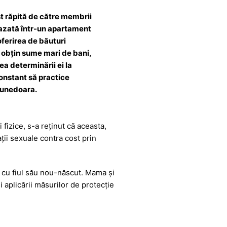
st răpită de către membrii
 cazată într-un apartament
(oferirea de băuturi
e obțin sume mari de bani,
rea determinării ei la
constant să practice
 Hunedoara.
izice, s-a reținut că aceasta,
ții sexuale contra cost prin
ă cu fiul său nou-născut. Mama și
i aplicării măsurilor de protecție