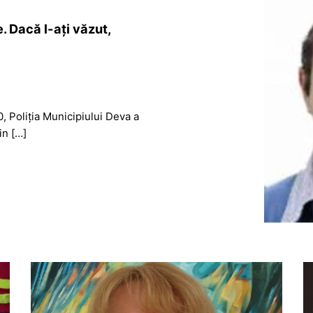
. Dacă l-ați văzut,
, Poliția Municipiului Deva a
in […]