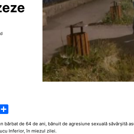
zeze
ad
M
P
e
ar
un bărbat de 64 de ani, bănuit de agresiune sexuală săvârșită asu
s
ta
cu Inferior, în miezul zilei.