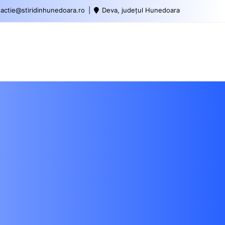
actie@stiridinhunedoara.ro
Deva, județul Hunedoara