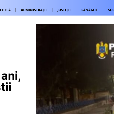
LITICĂ
ADMINISTRAȚIE
JUSTIȚIE
SĂNĂTATE
SOC
ani,
tii
i