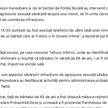
s
je
ipiului Hunedoara și cei ai Secției de Poliție Rurală au intervenit
a
a
 agresiune sexuală săvârșită asupra unui minor, iar în urma cerce
g
z
t de comiterea infracțiunii.
e
ă
 14:30, polițiștii au fost sesizați telefonic de către tatăl unei min
ă de un bărbat care ar fi atins-o în zonele intime”, a declarat pur
a fața locului, pe raza comunei Teliucu Inferior, unde au identifi
reliminare a rezultat că bărbatul, în vârstă de 64 de ani, i-ar fi o
ime, împotriva voinței sale.
 sub aspectul săvârșirii infracțiunii de agresiune sexuală săvârșit
 Hunedoara au desfășurat activități pentru administrarea probatori
 fapta.
rat, față de bărbatul de 64 de ani a fost dispusă măsura rețineri
estare Preventivă Deva și urmează a fi prezentat Parchetului de