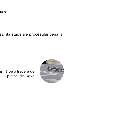
auzei.
zintă etape ale procesului penal și
așină pe o trecere de
pietoni din Deva