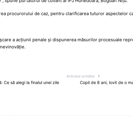
e”, spune purtătorul de cuvânt al IPJ Hunedoara, Bogdan Nițu.
a procurorului de caz, pentru clarificarea tuturor aspectelor c
care a acțiunii penale și dispunerea măsurilor procesuale repre
 nevinovăție.
Articolul următor
Ce să alegi la finalul unei zile
Copil de 8 ani, lovit de o m