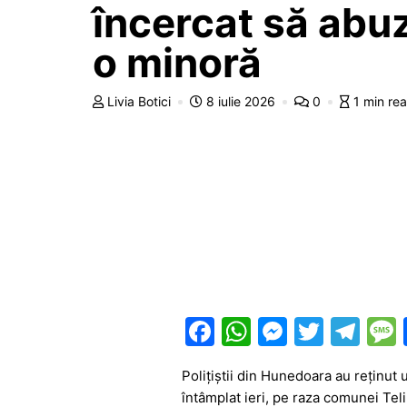
încercat să abu
o minoră
Livia Botici
8 iulie 2026
0
1 min re
F
W
M
T
T
a
h
e
w
el
Polițiștii din Hunedoara au reținut 
c
at
s
itt
e
întâmplat ieri, pe raza comunei Teliu