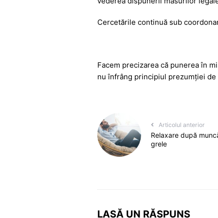
vederea dispunerii măsurilor legal
Cercetările continuă sub coordonare
Facem precizarea că punerea în miș
nu înfrâng principiul prezumției de
Articolul anterior
Relaxare după muncă: 
grele
LASĂ UN RĂSPUNS