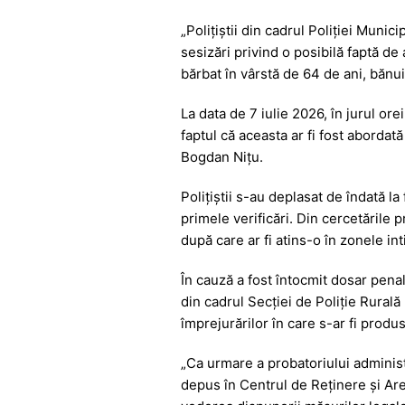
e
s
s
er
gr
„Polițiștii din cadrul Poliției Munic
b
A
e
a
sesizări privind o posibilă faptă de
o
p
n
m
bărbat în vârstă de 64 de ani, bănui
o
p
g
La data de 7 iulie 2026, în jurul orei
k
er
faptul că aceasta ar fi fost abordat
Bogdan Nițu.
Polițiștii s-au deplasat de îndată l
primele verificări. Din cercetările p
după care ar fi atins-o în zonele int
În cauză a fost întocmit dosar penal
din cadrul Secției de Poliție Rurală
împrejurărilor în care s-ar fi produs
„Ca urmare a probatoriului administ
depus în Centrul de Reținere și Ar