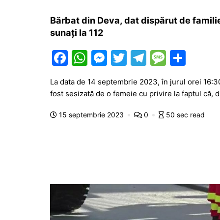
Bărbat din Deva, dat dispărut de familie
sunați la 112
F
W
M
T
T
M
P
a
h
e
w
el
e
ar
La data de 14 septembrie 2023, în jurul orei 16:30
c
at
s
itt
e
s
ta
fost sesizată de o femeie cu privire la faptul că, d
e
s
s
er
gr
s
je
15 septembrie 2023
0
50 sec read
b
A
e
a
a
a
o
p
n
m
g
z
o
p
g
e
ă
k
er