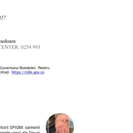
itorii SPIGM: oamenii
onele verzi ale Devei