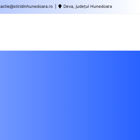
actie@stiridinhunedoara.ro
Deva, județul Hunedoara