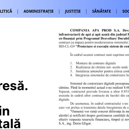
LITICĂ
ADMINISTRAȚIE
JUSTIȚIE
SĂNĂTATE
SOC
resă.
in
tală