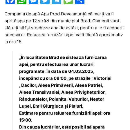
a
h
e
w
el
e
ar
Compania de apă Apa Prod Deva anunță că marți va fi
c
at
s
itt
e
s
ta
oprită apa pe 12 străzi din municipiul Brad. Oamenii sunt
e
s
s
er
gr
s
je
sfătuiți să își stocheze apa de astăzi, pentru a le fi acoperit
b
A
e
a
a
a
necesarul. Reluarea furnizării apei va fi făcută aproximativ
la ora 15.
o
p
n
m
g
z
o
p
g
e
ă
„În localitatea Brad se sistează furnizarea
k
er
apei, pentru efectuarea unor lucrări
programate, în data de 04.03.2025,
începând cu ora 08:00, pe străzile : Victoriei
, Dacilor, Aleea Primăverii, Aleea Patriei,
Aleea Transilvaniei, Aleea Privighetorilor,
Rândunelelor, Poieniţa, Vulturilor, Nestor
Lupei, Emil Giurgiuca și Plaiuri.
Estimare pentru reluarea furnizării apei: ora
15:00.
Din cauza lucrărilor, este posibil să apară