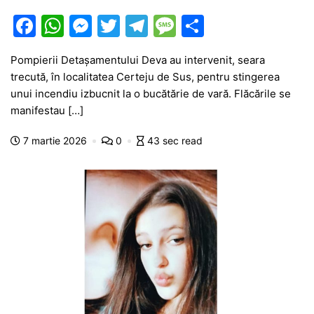
F
W
M
T
T
M
P
a
h
e
w
el
e
ar
Pompierii Detașamentului Deva au intervenit, seara
c
at
s
itt
e
s
ta
trecută, în localitatea Certeju de Sus, pentru stingerea
e
s
s
er
gr
s
je
unui incendiu izbucnit la o bucătărie de vară. Flăcările se
b
A
e
a
a
a
manifestau […]
o
p
n
m
g
z
7 martie 2026
0
43 sec read
o
p
g
e
ă
k
er