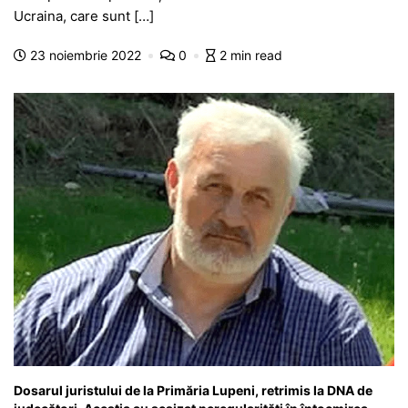
b
A
e
a
a
a
Ucraina, care sunt […]
o
p
n
m
g
z
23 noiembrie 2022
0
2 min read
o
p
g
e
ă
k
er
Dosarul juristului de la Primăria Lupeni, retrimis la DNA de