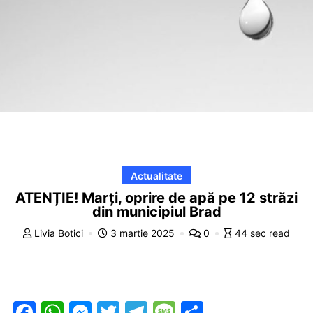
Actualitate
ATENȚIE! Marți, oprire de apă pe 12 străzi
din municipiul Brad
Livia Botici
3 martie 2025
0
44 sec read
F
W
M
T
T
M
P