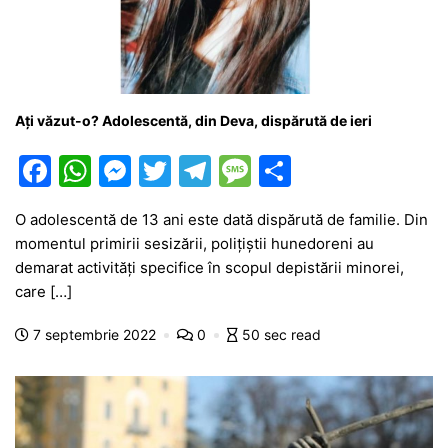
Ați văzut-o? Adolescentă, din Deva, dispărută de ieri
F
W
M
T
T
M
P
a
h
e
w
el
e
ar
O adolescentă de 13 ani este dată dispărută de familie. Din
c
at
s
itt
e
s
ta
momentul primirii sesizării, poliţiştii hunedoreni au
e
s
s
er
gr
s
je
demarat activităţi specifice în scopul depistării minorei,
b
A
e
a
a
a
care […]
o
p
n
m
g
z
7 septembrie 2022
0
50 sec read
o
p
g
e
ă
k
er