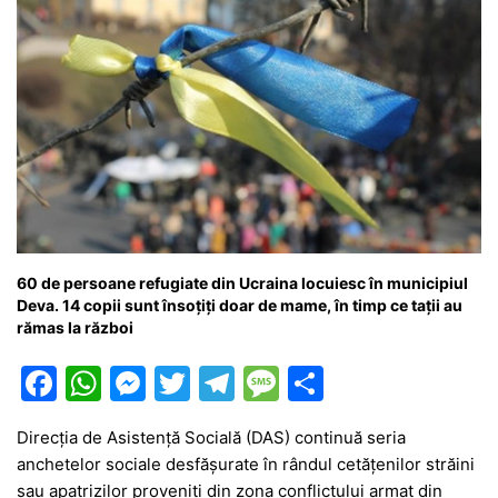
60 de persoane refugiate din Ucraina locuiesc în municipiul
Deva. 14 copii sunt însoțiți doar de mame, în timp ce tații au
rămas la război
F
W
M
T
T
M
P
a
h
e
w
el
e
ar
Direcția de Asistență Socială (DAS) continuă seria
c
at
s
itt
e
s
ta
anchetelor sociale desfășurate în rândul cetățenilor străini
e
s
s
er
gr
s
je
sau apatrizilor proveniți din zona conflictului armat din