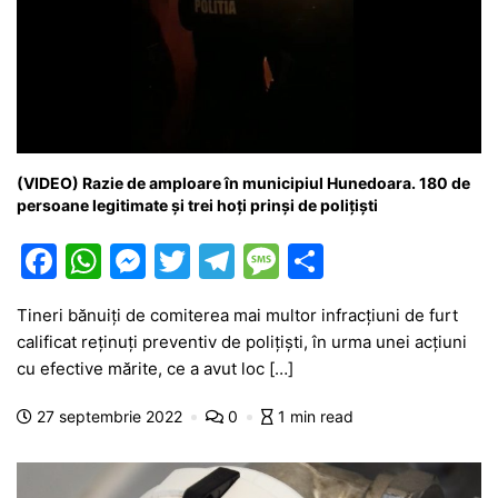
(VIDEO) Razie de amploare în municipiul Hunedoara. 180 de
persoane legitimate și trei hoți prinși de polițiști
F
W
M
T
T
M
P
a
h
e
w
el
e
ar
Tineri bănuiți de comiterea mai multor infracţiuni de furt
c
at
s
itt
e
s
ta
calificat reţinuţi preventiv de poliţişti, în urma unei acţiuni
e
s
s
er
gr
s
je
cu efective mărite, ce a avut loc […]
b
A
e
a
a
a
27 septembrie 2022
0
1 min read
o
p
n
m
g
z
o
p
g
e
ă