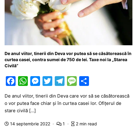
De anul viitor, tinerii din Deva vor putea să se căsătorească în
curtea casei, contra sumei de 750 de lei. Taxe noi la „Starea
Civilă”
F
W
M
T
T
M
P
a
h
e
w
el
e
ar
De anul viitor, tinerii din Deva care vor să se căsătorească
c
at
s
itt
e
s
ta
o vor putea face chiar și în curtea casei lor. Ofițerul de
e
s
s
er
gr
s
je
stare civilă […]
b
A
e
a
a
a
14 septembrie 2022
1
2 min read
o
p
n
m
g
z