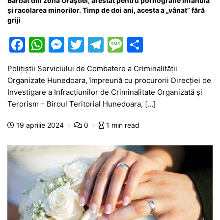
Bărbat din zona Orăștiei, arestat pentru pornografie infantilă
și racolarea minorilor. Timp de doi ani, acesta a „vânat” fără
griji
F
W
M
T
T
M
P
a
h
e
w
el
e
ar
Polițiștii Serviciului de Combatere a Criminalităţii
c
at
s
itt
e
s
ta
Organizate Hunedoara, împreună cu procurorii Direcției de
e
s
s
er
gr
s
je
Investigare a Infracțiunilor de Criminalitate Organizată și
b
A
e
a
a
a
Terorism – Biroul Teritorial Hunedoara, […]
o
p
n
m
g
z
19 aprilie 2024
0
1 min read
o
p
g
e
ă
k
er