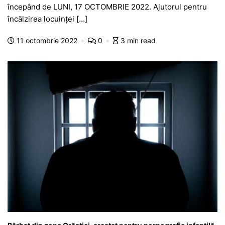
e
s
s
er
gr
s
je
începând de LUNI, 17 OCTOMBRIE 2022. Ajutorul pentru
b
A
e
a
a
a
încălzirea locuinței […]
o
p
n
m
g
z
11 octombrie 2022
0
3 min read
o
p
g
e
ă
k
er