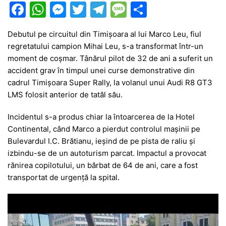
F
W
M
T
T
M
P
a
h
e
w
el
e
ar
Debutul pe circuitul din Timișoara al lui Marco Leu, fiul
c
at
s
itt
e
s
ta
regretatului campion Mihai Leu, s-a transformat într-un
e
s
s
er
gr
s
je
moment de coșmar. Tânărul pilot de 32 de ani a suferit un
b
A
e
a
a
a
accident grav în timpul unei curse demonstrative din
cadrul Timișoara Super Rally, la volanul unui Audi R8 GT3
o
p
n
m
g
z
LMS folosit anterior de tatăl său.
o
p
g
e
ă
Incidentul s-a produs chiar la întoarcerea de la Hotel
k
er
Continental, când Marco a pierdut controlul mașinii pe
Bulevardul I.C. Brătianu, ieșind de pe pista de raliu și
izbindu-se de un autoturism parcat. Impactul a provocat
rănirea copilotului, un bărbat de 64 de ani, care a fost
transportat de urgență la spital.