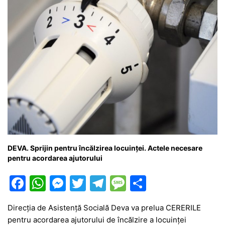
k
er
DEVA. Sprijin pentru încălzirea locuinței. Actele necesare
pentru acordarea ajutorului
F
W
M
T
T
M
P
a
h
e
w
el
e
ar
Direcția de Asistență Socială Deva va prelua CERERILE
c
at
s
itt
e
s
ta
pentru acordarea ajutorului de încălzire a locuinței