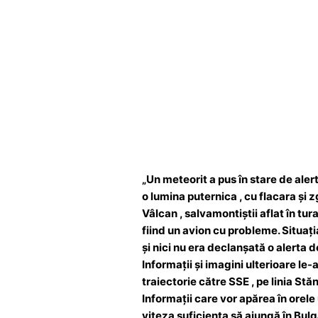
„Un meteorit a pus în stare de aler
o lumina puternica , cu flacara și
Vâlcan , salvamontiștii aflat în tu
fiind un avion cu probleme. Situați
și nici nu era declanșată o alerta
Informații și imagini ulterioare le
traiectorie către SSE , pe linia Stă
Informații care vor apărea în orel
viteza suficienta să ajungă în Bul