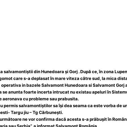
ta salvamontiștii din Hunedoara și Gorj . După ce, în zona Lupen
 zgomot care s-a deplasat în mare viteza către sud, la mica dis
ra operativa in bazele Salvamont Hunedoara si Salvamont Gorj au 
a se anunta foarte incerta intrucat nu existau apeluri în Sistem
 de aeronava cu probleme sau prabusita.
-au permis salvamontiștilor sa își dea seama ca este vorba de u
nesti- Targu jiu – Tg Cărbunești.
e următoare ne vor confirma dacă acesta s-a prăbușit în România
garia sau Serbia”, a informat Salvamont România.