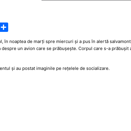
M
P
e
ar
, în noaptea de marți spre miercuri și a pus în alertă salvamonti
s
ta
rba despre un avion care se prăbușește. Corpul care s-a prăbușit 
s
je
a
a
ntul și au postat imaginile pe rețelele de socializare.
g
z
e
ă