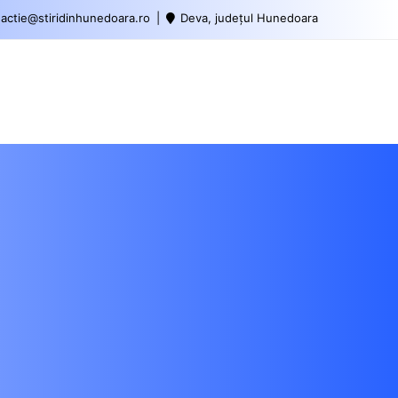
actie@stiridinhunedoara.ro
Deva, județul Hunedoara