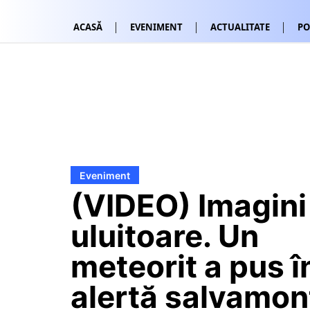
ACASĂ
EVENIMENT
ACTUALITATE
PO
Eveniment
(VIDEO) Imagini
uluitoare. Un
meteorit a pus î
alertă salvamont