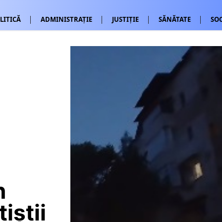
LITICĂ
ADMINISTRAȚIE
JUSTIȚIE
SĂNĂTATE
SOC
n
iștii