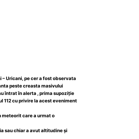
i – Uricani, pe cer a fost observata
tanta peste creasta masivului
întrat în alerta , prima supoziție
ul 112 cu privire la acest eveniment
n meteorit care a urmat o
 sau chiar a avut altitudine și