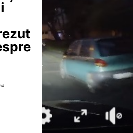
i
crezut
espre
e
ead