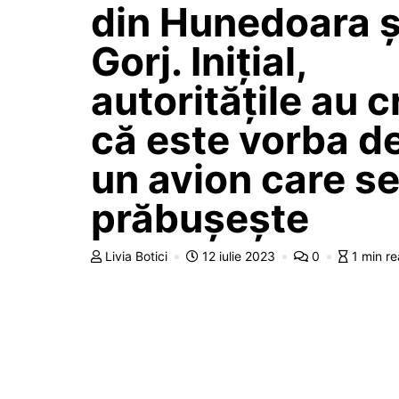
din Hunedoara ș
Gorj. Inițial,
autoritățile au 
că este vorba d
un avion care s
prăbușește
Livia Botici
12 iulie 2023
0
1 min r