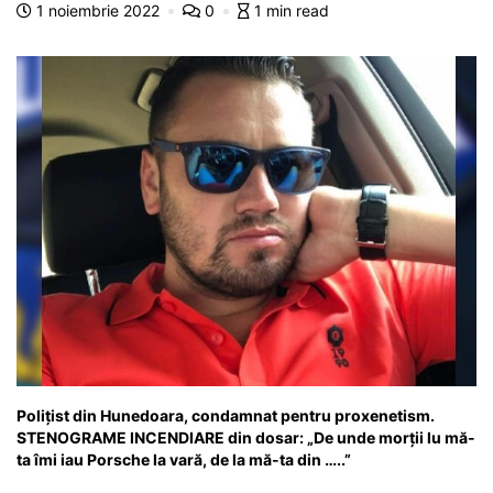
1 noiembrie 2022
0
1 min read
o
p
n
m
g
z
o
p
g
e
ă
k
er
Polițist din Hunedoara, condamnat pentru proxenetism.
STENOGRAME INCENDIARE din dosar: „De unde morţii lu mă-
ta îmi iau Porsche la vară, de la mă-ta din …..”