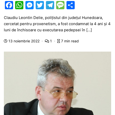
F
W
M
T
T
M
P
a
h
e
w
el
e
ar
Claudiu Leontin Delie, polițistul din județul Hunedoara,
c
at
s
itt
e
s
ta
cercetat pentru proxenetism, a fost condamnat la 4 ani și 4
e
s
s
er
gr
s
je
luni de închisoare cu executarea pedepsei în […]
b
A
e
a
a
a
13 noiembrie 2022
1
7 min read
o
p
n
m
g
z
o
p
g
e
ă
k
er