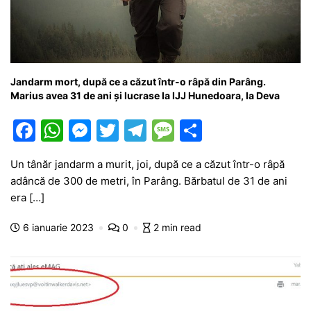
Jandarm mort, după ce a căzut într-o râpă din Parâng.
Marius avea 31 de ani și lucrase la IJJ Hunedoara, la Deva
F
W
M
T
T
M
P
a
h
e
w
el
e
ar
Un tânăr jandarm a murit, joi, după ce a căzut într-o râpă
c
at
s
itt
e
s
ta
adâncă de 300 de metri, în Parâng. Bărbatul de 31 de ani
e
s
s
er
gr
s
je
era […]
b
A
e
a
a
a
6 ianuarie 2023
0
2 min read
o
p
n
m
g
z
o
p
g
e
ă
k
er