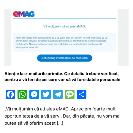
Atenție la e-mailurile primite. Ce detaliu trebuie verificat,
pentru a vă feri de cei care vor să vă fure datele personale
F
W
M
T
T
M
P
a
h
e
w
el
e
ar
„Vă mulțumim că ați ales eMAG. Apreciem foarte mult
c
at
s
itt
e
s
ta
oportunitatea de a vă servi. Dar, din păcate, nu vom mai
e
s
s
er
gr
s
je
putea să vă oferim acest […]
b
A
e
a
a
a