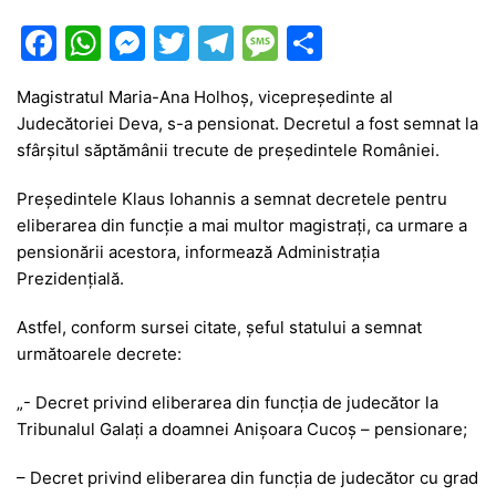
F
W
M
T
T
M
P
a
h
e
w
el
e
ar
Magistratul Maria-Ana Holhoș, vicepreședinte al
c
at
s
itt
e
s
ta
Judecătoriei Deva, s-a pensionat. Decretul a fost semnat la
e
s
s
er
gr
s
je
sfârșitul săptămânii trecute de președintele României.
b
A
e
a
a
a
Preşedintele Klaus Iohannis a semnat decretele pentru
o
p
n
m
g
z
eliberarea din funcţie a mai multor magistraţi, ca urmare a
o
p
g
e
ă
pensionării acestora, informează Administraţia
Prezidenţială.
k
er
Astfel, conform sursei citate, şeful statului a semnat
următoarele decrete:
„- Decret privind eliberarea din funcţia de judecător la
Tribunalul Galaţi a doamnei Anişoara Cucoş – pensionare;
– Decret privind eliberarea din funcţia de judecător cu grad