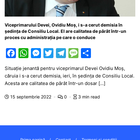
Viceprimarului Devei, Ovidiu Moș, i s-a cerut demisia în
ședința de Consiliu Local. El are calitatea de pârât într-un
proces cu administrația pe care o conduce
F
W
M
T
T
M
P
a
h
e
w
el
e
ar
Situație jenantă pentru viceprimarul Devei Ovidiu Moș,
c
at
s
itt
e
s
ta
căruia i s-a cerut demisia, ieri, în ședința de Consiliu Local.
e
s
s
er
gr
s
je
Acesta are calitatea de pârât într-un dosar […]
b
A
e
a
a
a
15 septembrie 2022
0
3 min read
o
p
n
m
g
z
o
p
g
e
ă
k
er
Prima pagină
Contact
Termeni și condiții