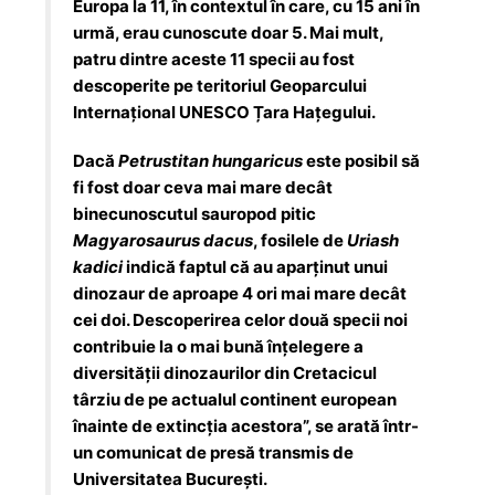
Europa la 11, în contextul în care, cu 15 ani în
urmă, erau cunoscute doar 5. Mai mult,
patru dintre aceste 11 specii au fost
descoperite pe teritoriul Geoparcului
Internațional UNESCO Țara Hațegului.
Dacă
Petrustitan hungaricus
este posibil să
fi fost doar ceva mai mare decât
binecunoscutul sauropod pitic
Magyarosaurus dacus
, fosilele de
Uriash
kadici
indică faptul că au aparținut unui
dinozaur de aproape 4 ori mai mare decât
cei doi. Descoperirea celor două specii noi
contribuie la o mai bună înțelegere a
diversității dinozaurilor din Cretacicul
târziu de pe actualul continent european
înainte de extincția acestora”, se arată într-
un comunicat de presă transmis de
Universitatea București.