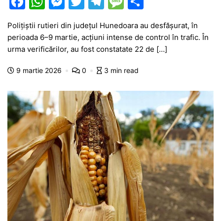
F
W
M
T
T
M
P
a
h
e
w
el
e
ar
Polițiștii rutieri din județul Hunedoara au desfășurat, în
c
at
s
itt
e
s
ta
perioada 6–9 martie, acțiuni intense de control în trafic. În
e
s
s
er
gr
s
je
urma verificărilor, au fost constatate 22 de […]
b
A
e
a
a
a
9 martie 2026
0
3 min read
o
p
n
m
g
z
o
p
g
e
ă
k
er