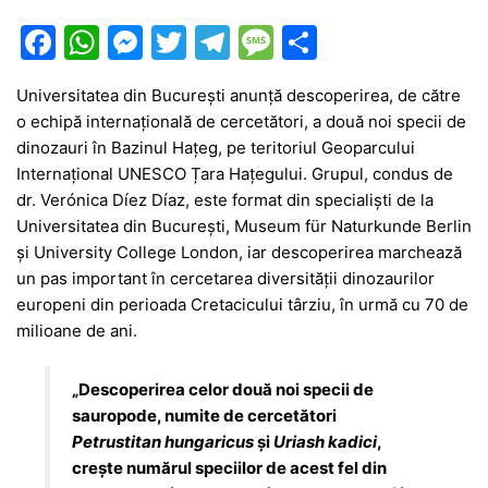
F
W
M
T
T
M
P
a
h
e
w
el
e
ar
Universitatea din București anunță descoperirea, de către
c
at
s
itt
e
s
ta
o echipă internațională de cercetători, a două noi specii de
e
s
s
er
gr
s
je
dinozauri în Bazinul Hațeg, pe teritoriul Geoparcului
b
A
e
a
a
a
Internațional UNESCO Țara Hațegului. Grupul, condus de
dr. Verónica Díez Díaz, este format din specialiști de la
o
p
n
m
g
z
Universitatea din București, Museum für Naturkunde Berlin
o
p
g
e
ă
și University College London, iar descoperirea marchează
k
er
un pas important în cercetarea diversității dinozaurilor
europeni din perioada Cretacicului târziu, în urmă cu 70 de
milioane de ani.
„Descoperirea celor două noi specii de
sauropode, numite de cercetători
Petrustitan hungaricus
și
Uriash kadici
,
crește numărul speciilor de acest fel din