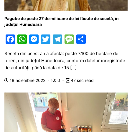
Pagube de peste 27 de milioane de lei făcute de secetă, în
județul Hunedoara
F
W
M
T
T
M
P
a
h
e
w
el
e
ar
Seceta din acest an a afectat peste 7.100 de hectare de
c
at
s
itt
e
s
ta
teren, din județul Hunedoara, conform datelor înregistrate
e
s
s
er
gr
s
je
de autorități, până la data de 15 […]
b
A
e
a
a
a
18 noiembrie 2022
0
47 sec read
o
p
n
m
g
z
o
p
g
e
ă
k
er