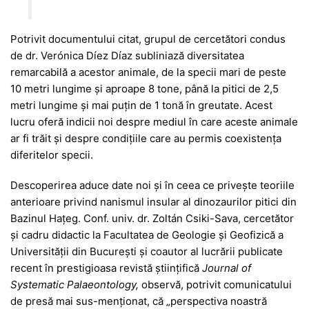
Potrivit documentului citat, grupul de cercetători condus
de dr. Verónica Díez Díaz subliniază diversitatea
remarcabilă a acestor animale, de la specii mari de peste
10 metri lungime și aproape 8 tone, până la pitici de 2,5
metri lungime și mai puțin de 1 tonă în greutate. Acest
lucru oferă indicii noi despre mediul în care aceste animale
ar fi trăit și despre condițiile care au permis coexistența
diferitelor specii.
Descoperirea aduce date noi și în ceea ce privește teoriile
anterioare privind nanismul insular al dinozaurilor pitici din
Bazinul Hațeg. Conf. univ. dr. Zoltán Csiki-Sava, cercetător
și cadru didactic la Facultatea de Geologie și Geofizică a
Universității din București și coautor al lucrării publicate
recent în prestigioasa revistă științifică
Journal of
Systematic Palaeontology,
observă, potrivit comunicatului
de presă mai sus-menționat, că „perspectiva noastră