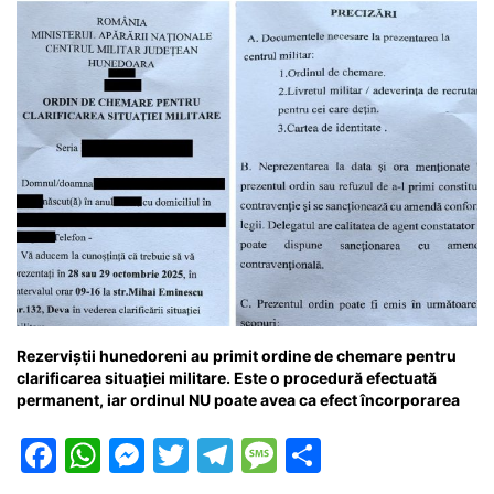
o
p
g
e
ă
k
er
Rezerviștii hunedoreni au primit ordine de chemare pentru
clarificarea situației militare. Este o procedură efectuată
permanent, iar ordinul NU poate avea ca efect încorporarea
F
W
M
T
T
M
P
a
h
e
w
el
e
ar