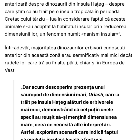
anterioară despre dinozaurii din Insula Hațeg – despre
care știm că au trăit pe o insulă tropicală în perioada
Cretacicului târziu – lua în considerare faptul că aceste
animale s-au adaptat la habitatul insular prin reducerea
dimensiunii lor, un fenomen numit «nanism insular»”.
Într-adevăr, majoritatea dinozaurilor erbivori cunoscuți
anterior din această zonă erau semnificativ mai mici decât
rudele lor care trăiau în alte părți, chiar și în Europa de
Vest.
„Dar acum descoperim prezența unui
sauropod de dimensiuni mari,
Uriash
, care a
trăit pe Insula Hațeg alături de erbivorele
mai mici, demonstrând că cel puțin unele
specii au reușit să-și mențină dimensiunea
mare, ceea ce necesită alte interpretări.
Astfel, explorăm scenarii care indică faptul
că evoluția insulară locală a fost mai