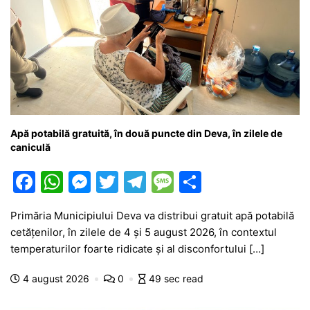
Apă potabilă gratuită, în două puncte din Deva, în zilele de
caniculă
F
W
M
T
T
M
P
a
h
e
w
el
e
ar
Primăria Municipiului Deva va distribui gratuit apă potabilă
c
at
s
itt
e
s
ta
cetățenilor, în zilele de 4 și 5 august 2026, în contextul
e
s
s
er
gr
s
je
temperaturilor foarte ridicate și al disconfortului […]
b
A
e
a
a
a
4 august 2026
0
49 sec read
o
p
n
m
g
z