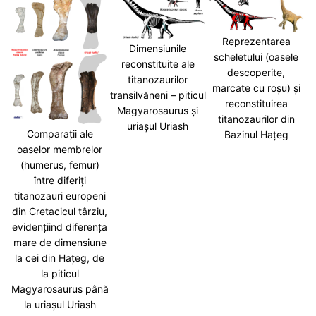
Reprezentarea
Dimensiunile
scheletului (oasele
reconstituite ale
descoperite,
titanozaurilor
marcate cu roșu) și
transilvăneni – piticul
reconstituirea
Magyarosaurus și
titanozaurilor din
uriașul Uriash
Comparații ale
Bazinul Hațeg
oaselor membrelor
(humerus, femur)
între diferiți
titanozauri europeni
din Cretacicul târziu,
evidențiind diferența
mare de dimensiune
la cei din Hațeg, de
la piticul
Magyarosaurus până
la uriașul Uriash