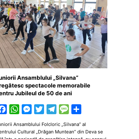
uniorii Ansamblului „Silvana”
regătesc spectacole memorabile
entru Jubileul de 50 de ani
F
W
M
T
T
M
P
a
h
e
w
el
e
ar
niorii Ansamblului Folcloric „Silvana” al
c
at
s
itt
e
s
ta
entrului Cultural „Drăgan Muntean” din Deva se
e
s
s
er
gr
s
je