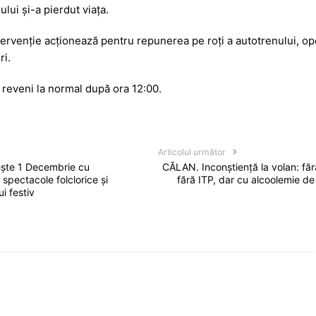
s
je
ului și-a pierdut viața.
a
a
ervenție acționează pentru repunerea pe roți a autotrenului, op
g
z
ri.
e
ă
a reveni la normal după ora 12:00.
Articolul următor
ște 1 Decembrie cu
CĂLAN. Inconștiență la volan: făr
spectacole folclorice și
fără ITP, dar cu alcoolemie de
i festiv