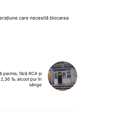
erațiune care necesită blocarea
ă permis, fără RCA și
 2,36 ‰ alcool pur în
sânge