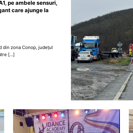
 A1, pe ambele sensuri,
gant care ajunge la
od din zona Conop, județul
ătre […]