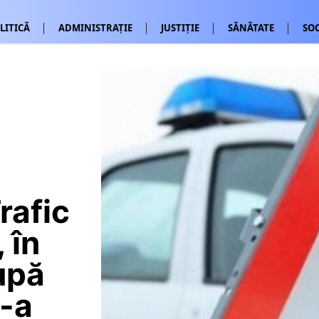
LITICĂ
ADMINISTRAȚIE
JUSTIȚIE
SĂNĂTATE
SOC
rafic
 în
upă
s-a