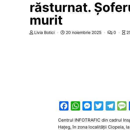
răsturnat. Șofer
murit
Livia Botici
20 noiembrie 2025
0
2
F
W
M
T
T
a
h
e
w
el
Centrul INFOTRAFIC din cadrul Insp
c
at
s
itt
e
Hațeg, în zona localității Ciopeia, 