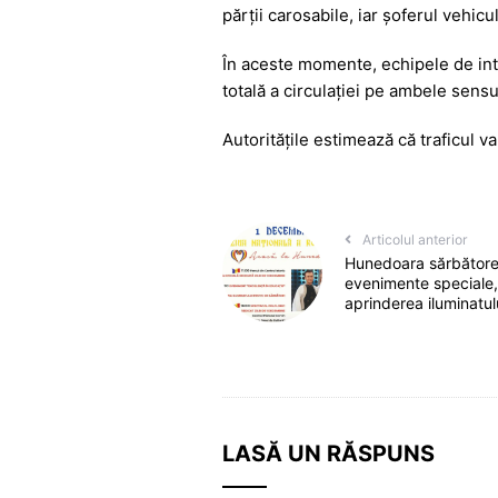
e
s
s
er
gr
părții carosabile, iar șoferul vehicul
b
A
e
a
În aceste momente, echipele de int
o
p
n
m
totală a circulației pe ambele sensu
o
p
g
Autoritățile estimează că traficul v
k
er
Articolul anterior
Hunedoara sărbătore
evenimente speciale, 
aprinderea iluminatulu
LASĂ UN RĂSPUNS