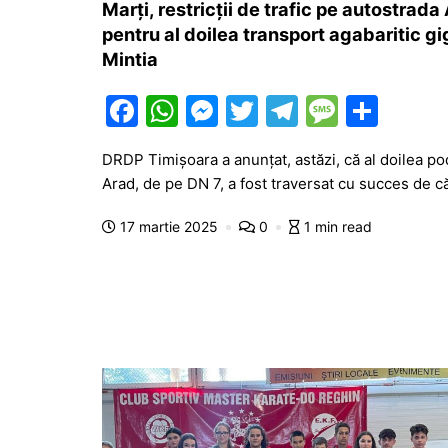
Marți, restricții de trafic pe autostrada
pentru al doilea transport agabaritic gi
Mintia
F
W
M
T
T
M
P
a
h
e
w
el
e
ar
DRDP Timișoara a anunțat, astăzi, că al doilea p
c
at
s
itt
e
s
ta
Arad, de pe DN 7, a fost traversat cu succes de c
e
s
s
er
gr
s
je
17 martie 2025
0
1 min read
b
A
e
a
a
a
o
p
n
m
g
z
o
p
g
e
ă
k
er