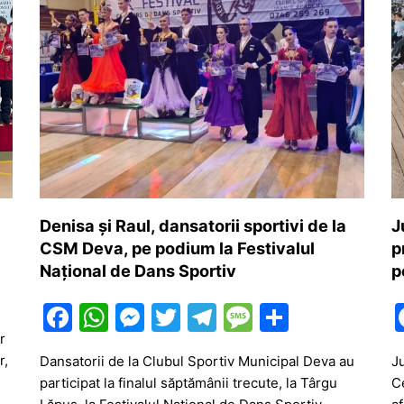
Denisa și Raul, dansatorii sportivi de la
J
CSM Deva, pe podium la Festivalul
p
Național de Dans Sportiv
p
F
W
M
T
T
M
P
a
h
e
w
el
e
ar
r
r,
Dansatorii de la Clubul Sportiv Municipal Deva au
Ju
c
at
s
itt
e
s
ta
participat la finalul săptămânii trecute, la Târgu
C
e
s
s
er
gr
s
je