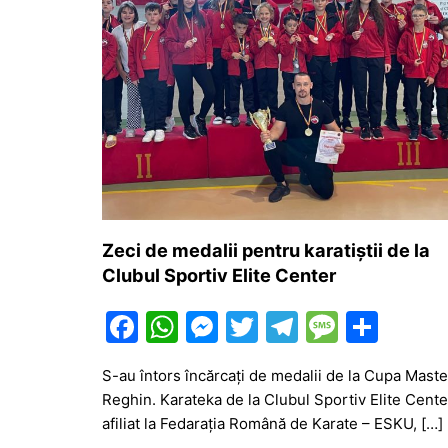
Zeci de medalii pentru karatiștii de la
Clubul Sportiv Elite Center
F
W
M
T
T
M
P
a
h
e
w
el
e
ar
S-au întors încărcați de medalii de la Cupa Maste
c
at
s
itt
e
s
ta
Reghin. Karateka de la Clubul Sportiv Elite Cente
e
s
s
er
gr
s
je
afiliat la Fedarația Română de Karate – ESKU, […]