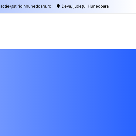
actie@stiridinhunedoara.ro
Deva, județul Hunedoara