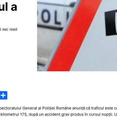
ul a
5 sec read
M
P
e
ar
ectoratului General al Poliției Române anunță că traficul este 
s
ta
la kilometrul 175, după un accident grav produs în cursul nopții. 