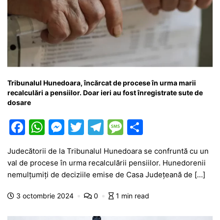
Tribunalul Hunedoara, încărcat de procese în urma marii
recalculări a pensiilor. Doar ieri au fost înregistrate sute de
dosare
F
W
M
T
T
M
P
a
h
e
w
el
e
ar
Judecătorii de la Tribunalul Hunedoara se confruntă cu un
c
at
s
itt
e
s
ta
val de procese în urma recalculării pensiilor. Hunedorenii
e
s
s
er
gr
s
je
nemulțumiți de deciziile emise de Casa Județeană de […]
b
A
e
a
a
a
3 octombrie 2024
0
1 min read
o
p
n
m
g
z