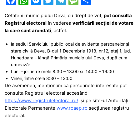
F
W
M
T
T
M
P
a
h
e
w
el
e
ar
Cetățenii municipiului Deva, cu drept de vot,
pot consulta
c
at
s
itt
e
s
ta
Registrul electoral
în vederea
verificării secției de votare
e
s
s
er
gr
s
je
la care sunt arondați
, astfel:
b
A
e
a
a
a
la sediul Serviciului public local de evidența persoanelor și
o
p
n
m
g
z
stare civilă Deva, B-dul 1 Decembrie 1918, nr.12, etaj 1, jud.
o
p
g
e
ă
Hunedoara – lângă Primăria municipiului Deva, după cum
urmează:
k
er
Luni – joi, între orele 8:30 – 13:00 și 14:00 – 16:00
Vineri, între orele 8:30 – 13:00
De asemenea, menționăm că persoanele interesate pot
consulta Registrul electoral accesând
https://www.registrulelectoral.ro/
și pe site-ul Autorității
Electorale Permanente
www.roaep.ro
secțiunea registru
electoral.