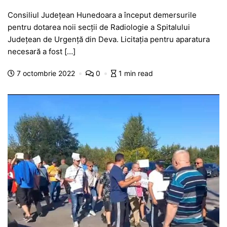
a
h
e
w
el
e
ar
Consiliul Județean Hunedoara a început demersurile
c
at
s
itt
e
s
ta
pentru dotarea noii secții de Radiologie a Spitalului
e
s
s
er
gr
s
je
Județean de Urgență din Deva. Licitația pentru aparatura
b
A
e
a
a
a
necesară a fost […]
o
p
n
m
g
z
7 octombrie 2022
0
1 min read
o
p
g
e
ă
k
er