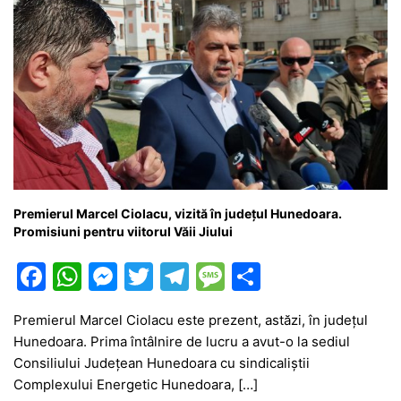
Premierul Marcel Ciolacu, vizită în județul Hunedoara.
Promisiuni pentru viitorul Văii Jiului
F
W
M
T
T
M
P
a
h
e
w
el
e
ar
Premierul Marcel Ciolacu este prezent, astăzi, în județul
c
at
s
itt
e
s
ta
Hunedoara. Prima întâlnire de lucru a avut-o la sediul
e
s
s
er
gr
s
je
Consiliului Județean Hunedoara cu sindicaliștii
b
A
e
a
a
a
Complexului Energetic Hunedoara, […]