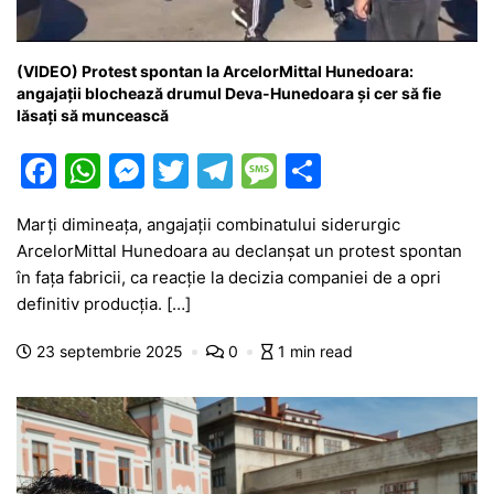
(VIDEO) Protest spontan la ArcelorMittal Hunedoara:
angajații blochează drumul Deva-Hunedoara și cer să fie
lăsați să muncească
F
W
M
T
T
M
P
a
h
e
w
el
e
ar
Marți dimineața, angajații combinatului siderurgic
c
at
s
itt
e
s
ta
ArcelorMittal Hunedoara au declanșat un protest spontan
e
s
s
er
gr
s
je
în fața fabricii, ca reacție la decizia companiei de a opri
b
A
e
a
a
a
definitiv producția. […]
o
p
n
m
g
z
23 septembrie 2025
0
1 min read
o
p
g
e
ă
k
er