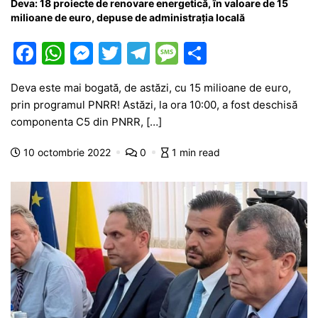
Deva: 18 proiecte de renovare energetică, în valoare de 15
milioane de euro, depuse de administrația locală
F
W
M
T
T
M
P
a
h
e
w
el
e
ar
Deva este mai bogată, de astăzi, cu 15 milioane de euro,
c
at
s
itt
e
s
ta
prin programul PNRR! Astăzi, la ora 10:00, a fost deschisă
e
s
s
er
gr
s
je
componenta C5 din PNRR, […]
b
A
e
a
a
a
10 octombrie 2022
0
1 min read
o
p
n
m
g
z
o
p
g
e
ă
k
er