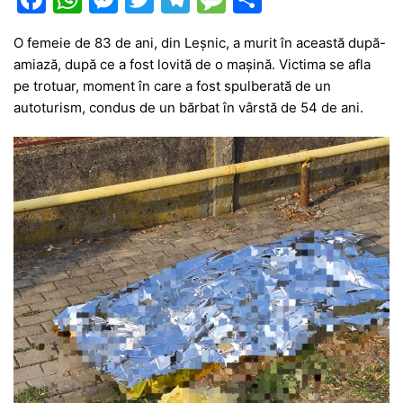
a
h
e
w
el
e
ar
O femeie de 83 de ani, din Leșnic, a murit în această după-
c
at
s
itt
e
s
ta
amiază, după ce a fost lovită de o mașină. Victima se afla
e
s
s
er
gr
s
je
pe trotuar, moment în care a fost spulberată de un
b
A
e
a
a
a
autoturism, condus de un bărbat în vârstă de 54 de ani.
o
p
n
m
g
z
o
p
g
e
ă
k
er