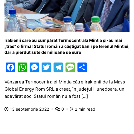
Irakienii care au cumpărat Termocentrala Mintia și-au mai
„tras” o firmă! Statul român a câștigat banii pe terenul Mintiei,
dar a pierdut sute de milioane de euro
F
W
M
T
T
M
P
a
h
e
w
el
e
ar
Vânzarea Termocentralei Mintia către irakienii de la Mass
c
at
s
itt
e
s
ta
Global Energy Rom SRL a creat, în județul Hunedoara, un
e
s
s
er
gr
s
je
adevărat șoc. Statul român nu a fost […]
b
A
e
a
a
a
13 septembrie 2022
0
2 min read
o
p
n
m
g
z
o
p
g
e
ă