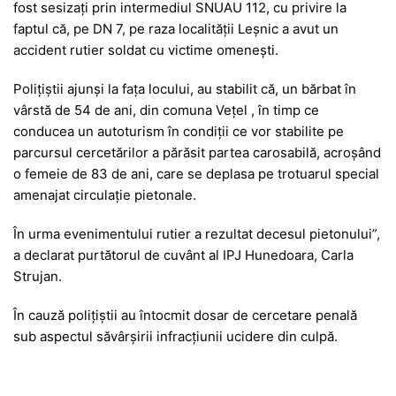
fost sesizați prin intermediul SNUAU 112, cu privire la
faptul că, pe DN 7, pe raza localității Leșnic a avut un
accident rutier soldat cu victime omenești.
Polițiștii ajunși la fața locului, au stabilit că, un bărbat în
vârstă de 54 de ani, din comuna Vețel , în timp ce
conducea un autoturism în condiții ce vor stabilite pe
parcursul cercetărilor a părăsit partea carosabilă, acroșând
o femeie de 83 de ani, care se deplasa pe trotuarul special
amenajat circulație pietonale.
În urma evenimentului rutier a rezultat decesul pietonului”,
a declarat purtătorul de cuvânt al IPJ Hunedoara, Carla
Strujan.
În cauză polițiștii au întocmit dosar de cercetare penală
sub aspectul săvârşirii infracțiunii ucidere din culpă.