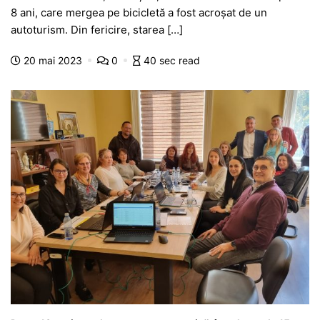
c
at
s
itt
e
s
ta
8 ani, care mergea pe bicicletă a fost acroșat de un
e
s
s
er
gr
s
je
autoturism. Din fericire, starea […]
b
A
e
a
a
a
20 mai 2023
0
40 sec read
o
p
n
m
g
z
o
p
g
e
ă
k
er