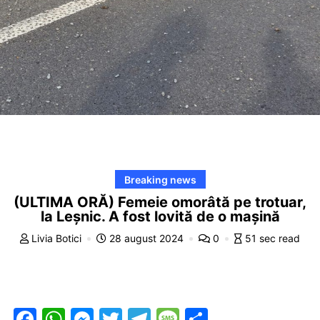
Breaking news
(ULTIMA ORĂ) Femeie omorâtă pe trotuar,
la Leșnic. A fost lovită de o mașină
Livia Botici
28 august 2024
0
51 sec read
F
W
M
T
T
M
P