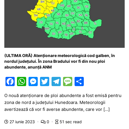
(ULTIMA ORĂ) Atenționare meteorologică cod galben, în
nordul județului. În zona Bradului vor fi din nou ploi
abundente, anunță ANM
F
W
M
T
T
M
P
a
h
e
w
el
e
ar
O nouă atenționare de ploi abundente a fost emisă pentru
c
at
s
itt
e
s
ta
zona de nord a județului Hunedoara. Meteorologii
e
s
s
er
gr
s
je
avertizează că vor fi averse abundente, care vor […]
b
A
e
a
a
a
27 iunie 2023
0
51 sec read
o
p
n
m
g
z