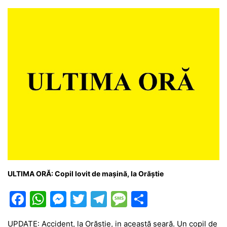
o
p
g
e
ă
k
er
ULTIMA ORĂ: Copil lovit de mașină, la Orăștie
F
W
M
T
T
M
P
a
h
e
w
el
e
ar
UPDATE: Accident, la Orăștie, in această seară. Un copil de