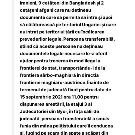
iranieni, 9 cetăţeni din Bangladesh şi 2
cetăţeni afgani care nu deţineau
documente care să permită să intre şi apoi
să călătorească pe teritoriul Ungariei şi care
au intrat pe teritoriul ţării cu încălcarea
prevederilor legale. Persoana transferabilă,
ştiind că aceste persoane nu deţineau
documentele legale necesare le-a oferit
ajutor pentru trecerea în mod ilegal a
frontierei de stat, transportându-i de la
frontiera sârbo-maghiară în direcţia
frontierei maghiaro-austriece. Înainte de
termenul de judecată fixat pentru data de
15 septembrie 2021 ora 11,00 pentru
dispunerea arestării, la etajul 3 al
Judecătoriei din Gyor, în faţa sălii de
judecată, persoana transferabilă a smuls
funia din mâna poliţistului care îl conducea
şi, fugind pe scara din spate a scăpat din