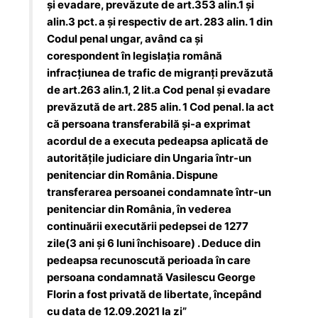
și evadare, prevăzute de art.353 alin.1 şi
alin.3 pct. a și respectiv de art. 283 alin. 1 din
Codul penal ungar, având ca şi
corespondent în legislaţia română
infracţiunea de trafic de migranţi prevăzută
de art.263 alin.1, 2 lit.a Cod penal și evadare
prevăzută de art. 285 alin. 1 Cod penal. Ia act
că persoana transferabilă şi-a exprimat
acordul de a executa pedeapsa aplicată de
autoritățile judiciare din Ungaria într-un
penitenciar din România. Dispune
transferarea persoanei condamnate într-un
penitenciar din România, în vederea
continuării executării pedepsei de 1277
zile(3 ani și 6 luni închisoare) . Deduce din
pedeapsa recunoscută perioada în care
persoana condamnată Vasilescu George
Florin a fost privată de libertate, începând
cu data de 12.09.2021 la zi”