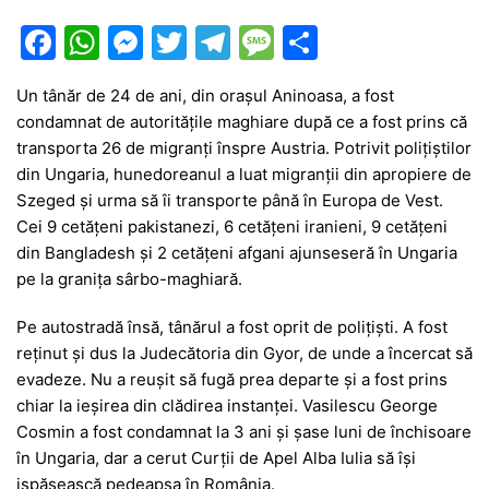
F
W
M
T
T
M
P
a
h
e
w
el
e
ar
Un tânăr de 24 de ani, din orașul Aninoasa, a fost
c
at
s
itt
e
s
ta
condamnat de autoritățile maghiare după ce a fost prins că
e
s
s
er
gr
s
je
transporta 26 de migranți înspre Austria. Potrivit polițiștilor
b
A
e
a
a
a
din Ungaria, hunedoreanul a luat migranții din apropiere de
Szeged și urma să îi transporte până în Europa de Vest.
o
p
n
m
g
z
Cei 9 cetăţeni pakistanezi, 6 cetăţeni iranieni, 9 cetăţeni
o
p
g
e
ă
din Bangladesh şi 2 cetăţeni afgani ajunseseră în Ungaria
k
er
pe la granița sârbo-maghiară.
Pe autostradă însă, tânărul a fost oprit de polițiști. A fost
reținut și dus la Judecătoria din Gyor, de unde a încercat să
evadeze. Nu a reușit să fugă prea departe și a fost prins
chiar la ieșirea din clădirea instanței. Vasilescu George
Cosmin a fost condamnat la 3 ani și șase luni de închisoare
în Ungaria, dar a cerut Curții de Apel Alba Iulia să își
ispășească pedeapsa în România.