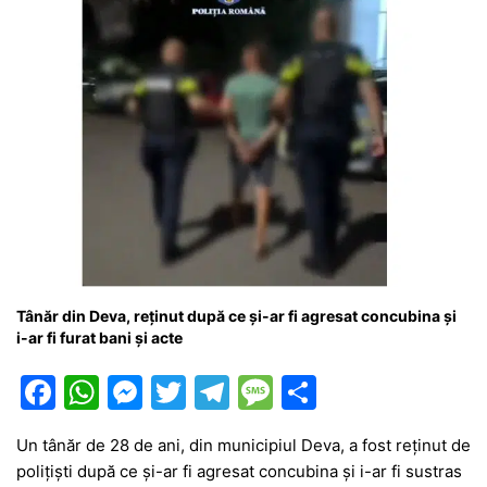
k
er
Tânăr din Deva, reținut după ce și-ar fi agresat concubina și
i-ar fi furat bani și acte
F
W
M
T
T
M
P
a
h
e
w
el
e
ar
Un tânăr de 28 de ani, din municipiul Deva, a fost reținut de
c
at
s
itt
e
s
ta
polițiști după ce și-ar fi agresat concubina și i-ar fi sustras