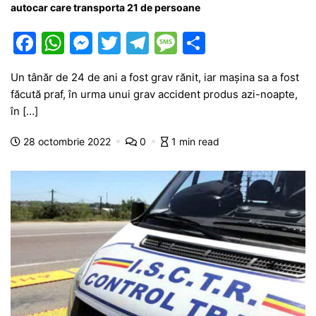
autocar care transporta 21 de persoane
F
W
M
T
T
M
P
a
h
e
w
el
e
ar
Un tânăr de 24 de ani a fost grav rănit, iar mașina sa a fost
c
at
s
itt
e
s
ta
făcută praf, în urma unui grav accident produs azi-noapte,
e
s
s
er
gr
s
je
în […]
b
A
e
a
a
a
28 octombrie 2022
0
1 min read
o
p
n
m
g
z
o
p
g
e
ă
k
er