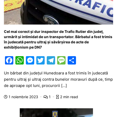
Cel mai corect și dur inspector de Trafic Rutier din județ,
urmărit și intimidat de un transportator. Bărbatul a fost trimis
în judecată pentru ultraj și săvârșirea de acte de
exhibiționism pe DN7
F
W
M
T
T
M
P
a
h
e
w
el
e
ar
Un bărbat din județul Hunedoara a fost trimis în judecată
c
at
s
itt
e
s
ta
pentru ultraj și ultraj contra bunelor moravuri după ce, timp
e
s
s
er
gr
s
je
de aproape opt luni, procurorii […]
b
A
e
a
a
a
1 noiembrie 2023
1
2 min read
o
p
n
m
g
z
o
p
g
e
ă