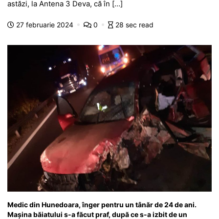
e
s
s
er
gr
s
je
astăzi, la Antena 3 Deva, că în […]
b
A
e
a
a
a
27 februarie 2024
0
28 sec read
o
p
n
m
g
z
o
p
g
e
ă
k
er
Medic din Hunedoara, înger pentru un tânăr de 24 de ani.
Mașina băiatului s-a făcut praf, după ce s-a izbit de un