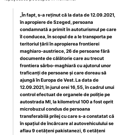
„În fapt, s-a reținut că la data de 12.09.2021,
în apropiere de Szeged, persoana
condamnată a primit în autoturismul pe care
îl conducea, în scopul de a le transporta pe
teritoriul ţării în apropierea frontierei
maghiaro-austriece, 26 de persoane fără
documente de călătorie care au trecut
frontiera sârbo-maghiară cu ajutorul unor
traficanţi de persoane şi care doreau să
ajungă în Europa de Vest. La data de
12.09.2021, în jurul orei 16,55, în cadrul unui
control efectuat de organele de poliţie pe
autostrada Ml, la kilometrul 100 a fost oprit
microbuzul condus de persoana
transferabilă prilej cu care s-a constatat că
în spaţiul de încărcare al autovehiculului se
aflau 9 cetăţeni pakistanezi, 6 cetăţeni