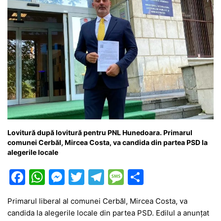
Lovitură după lovitură pentru PNL Hunedoara. Primarul
comunei Cerbăl, Mircea Costa, va candida din partea PSD la
alegerile locale
F
W
M
T
T
M
P
a
h
e
w
el
e
ar
Primarul liberal al comunei Cerbăl, Mircea Costa, va
c
at
s
itt
e
s
ta
candida la alegerile locale din partea PSD. Edilul a anunțat