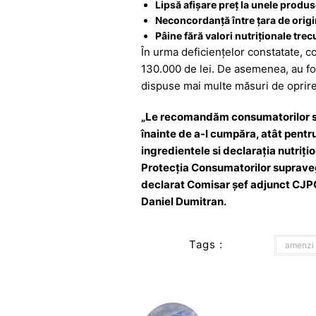
Lipsă afișare preț la unele produs
Neconcordanță între țara de origine
Pâine fără valori nutriționale tr
În urma deficiențelor constatate, c
130.000 de lei. De asemenea, au fost
dispuse mai multe măsuri de oprire 
„Le recomandăm consumatorilor să 
înainte de a-l cumpăra, atât pentru
ingredientele si declarația nutriț
Protecţia Consumatorilor supravegh
declarat Comisar șef adjunct CJ
Daniel Dumitran.
Tags :
amenzi