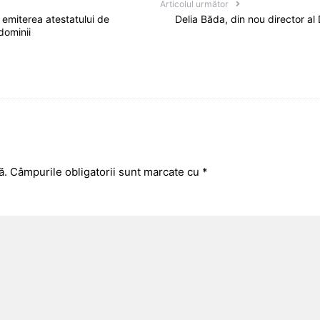
Articolul următor
 emiterea atestatului de
Delia Băda, din nou director al
dominii
ă.
Câmpurile obligatorii sunt marcate cu
*