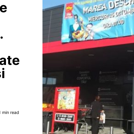
de
.
zate
i
e
1 min read