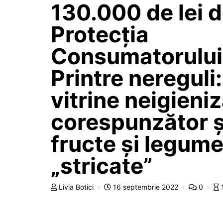
130.000 de lei 
Protecția
Consumatorului
Printre nereguli:
vitrine neigieni
corespunzător ș
fructe și legum
„stricate”
Livia Botici
16 septembrie 2022
0