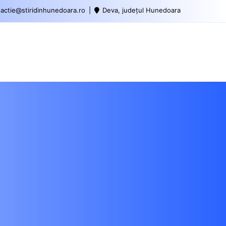
actie@stiridinhunedoara.ro
Deva, județul Hunedoara