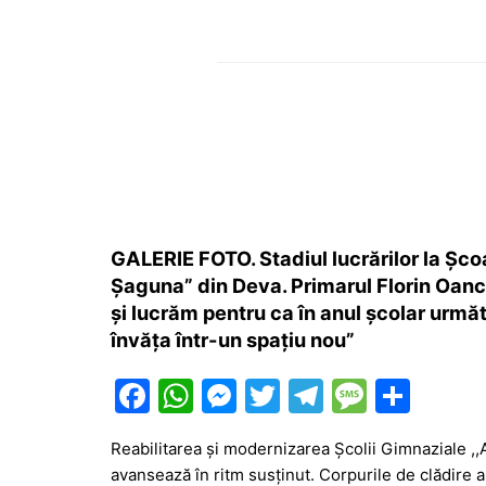
GALERIE FOTO. Stadiul lucrărilor la Șc
Șaguna” din Deva. Primarul Florin Oan
și lucrăm pentru ca în anul școlar următ
învăța într-un spațiu nou”
F
W
M
T
T
M
P
a
h
e
w
el
e
ar
Reabilitarea și modernizarea Școlii Gimnaziale ,
c
at
s
itt
e
s
ta
avansează în ritm susținut. Corpurile de clădire 