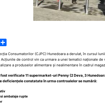
M
P
e
ar
ția Consumatorilor (CJPC) Hunedoara a derulat, în cursul lunii 
s
ta
cțiunile de control vin ca urmare a unei tematici naționale de ve
s
je
ializare a produselor alimentare și nealimentare în cadrul magaz
a
a
fost verificate 11 supermarket-uri Penny (2 Deva, 3 Hunedoara, 
g
z
ntre deficiențele constatate în urma controalelor se numără:
e
ă
ativ
si ambalaje rupte
or