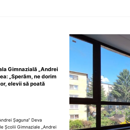
oala Gimnazială „Andrei
cea: „Sperăm, ne dorim
or, elevii să poată
,Andrei Șaguna” Deva
ale Școlii Gimnaziale „Andrei