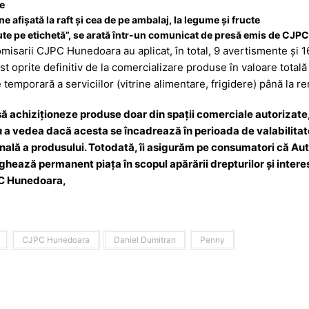
e
 afișată la raft și cea de pe ambalaj, la legume și fructe
ecute pe etichetă”, se arată într-un comunicat de presă emis de CJ
omisarii CJPC Hunedoara au aplicat, în total, 9 avertismente și 1
 oprite definitiv de la comercializare produse în valoare totală 
temporară a serviciilor (vitrine alimentare, frigidere) până la r
achiziționeze produse doar din spații comerciale autorizate, 
 a vedea dacă acesta se încadrează în perioada de valabilitate,
ională a produsului. Totodată, îi asigurăm pe consumatori că Au
ează permanent piaţa în scopul apărării drepturilor și interese
PC Hunedoara,
CJPC Hunedoara
Daniel Dumitran
Penny