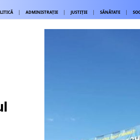
LITICĂ
ADMINISTRAȚIE
JUSTIȚIE
SĂNĂTATE
SOC
ul