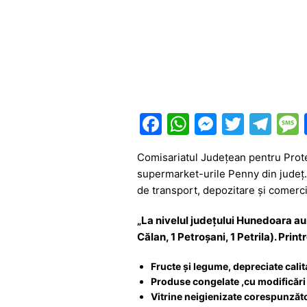
F
W
M
T
T
a
h
e
w
el
Comisariatul Județean pentru Protec
c
at
s
itt
e
supermarket-urile Penny din județ. A
e
s
s
er
gr
de transport, depozitare și comerc
b
A
e
a
„La nivelul județului Hunedoara au 
o
p
n
m
Călan, 1 Petroșani, 1 Petrila). Pri
o
p
g
Fructe și legume, depreciate calit
k
er
Produse congelate ,cu modificări 
Vitrine neigienizate corespunzăt