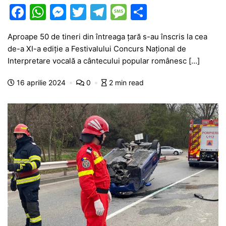
F
W
M
T
T
M
P
a
h
e
w
el
e
ar
Aproape 50 de tineri din întreaga țară s-au înscris la cea
c
at
s
itt
e
s
ta
de-a XI-a ediție a Festivalului Concurs Naţional de
e
s
s
er
gr
s
je
Interpretare vocală a cântecului popular românesc […]
b
A
e
a
a
a
16 aprilie 2024
0
2 min read
o
p
n
m
g
z
o
p
g
e
ă
k
er