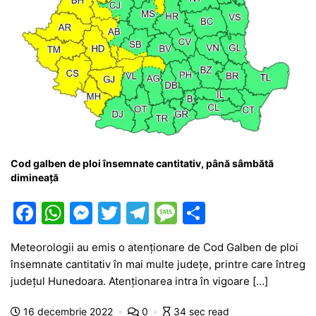
Cod galben de ploi însemnate cantitativ, până sâmbătă
dimineață
F
W
M
T
T
M
P
a
h
e
w
el
e
ar
Meteorologii au emis o atenționare de Cod Galben de ploi
c
at
s
itt
e
s
ta
însemnate cantitativ în mai multe județe, printre care întreg
e
s
s
er
gr
s
je
județul Hunedoara. Atenționarea intra în vigoare […]
b
A
e
a
a
a
16 decembrie 2022
0
34 sec read