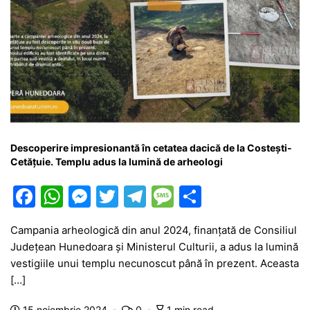
Descoperire impresionantă în cetatea dacică de la Costești-
Cetățuie. Templu adus la lumină de arheologi
F
W
M
T
T
M
P
a
h
e
w
el
e
ar
Campania arheologică din anul 2024, finanțată de Consiliul
c
at
s
itt
e
s
ta
Județean Hunedoara și Ministerul Culturii, a adus la lumină
e
s
s
er
gr
s
je
vestigiile unui templu necunoscut până în prezent. Aceasta
b
A
e
a
a
a
[…]
o
p
n
m
g
z
15 noiembrie 2024
0
1 min read