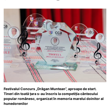
o
p
n
m
g
z
o
p
g
e
ă
k
er
Festivalul Concurs „Drăgan Muntean”, aproape de start.
Tineri din toată țara s-au înscris la competiția cântecului
popular românesc, organizat în memoria marelui doinitor al
hunedorenilor