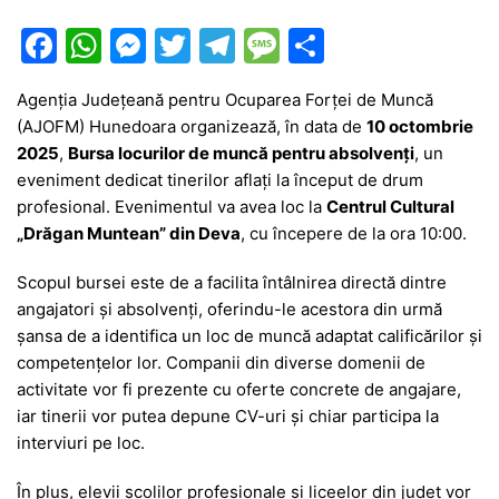
F
W
M
T
T
M
P
a
h
e
w
el
e
ar
Agenția Județeană pentru Ocuparea Forței de Muncă
c
at
s
itt
e
s
ta
(AJOFM) Hunedoara organizează, în data de
10 octombrie
e
s
s
er
gr
s
je
2025
,
Bursa locurilor de muncă pentru absolvenți
, un
b
A
e
a
a
a
eveniment dedicat tinerilor aflați la început de drum
profesional. Evenimentul va avea loc la
Centrul Cultural
o
p
n
m
g
z
„Drăgan Muntean” din Deva
, cu începere de la ora 10:00.
o
p
g
e
ă
Scopul bursei este de a facilita întâlnirea directă dintre
k
er
angajatori și absolvenți, oferindu-le acestora din urmă
șansa de a identifica un loc de muncă adaptat calificărilor și
competențelor lor. Companii din diverse domenii de
activitate vor fi prezente cu oferte concrete de angajare,
iar tinerii vor putea depune CV-uri și chiar participa la
interviuri pe loc.
În plus, elevii școlilor profesionale și liceelor din județ vor