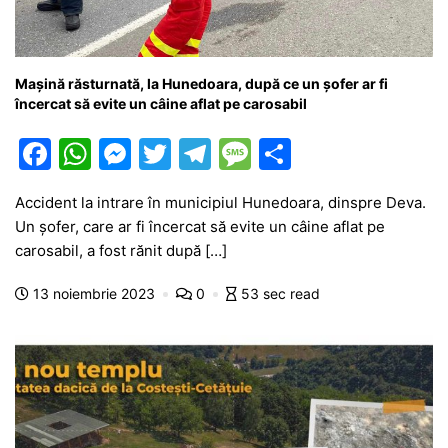
Mașină răsturnată, la Hunedoara, după ce un șofer ar fi
încercat să evite un câine aflat pe carosabil
F
W
M
T
T
M
P
a
h
e
w
el
e
ar
Accident la intrare în municipiul Hunedoara, dinspre Deva.
c
at
s
itt
e
s
ta
Un șofer, care ar fi încercat să evite un câine aflat pe
e
s
s
er
gr
s
je
carosabil, a fost rănit după […]
b
A
e
a
a
a
13 noiembrie 2023
0
53 sec read
o
p
n
m
g
z
o
p
g
e
ă
k
er