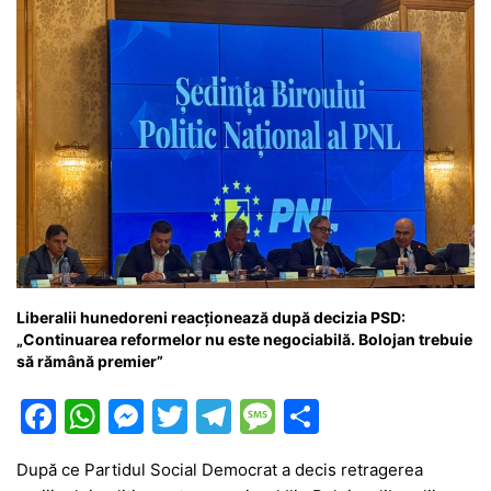
k
er
Liberalii hunedoreni reacționează după decizia PSD:
„Continuarea reformelor nu este negociabilă. Bolojan trebuie
să rămână premier”
F
W
M
T
T
M
P
a
h
e
w
el
e
ar
După ce Partidul Social Democrat a decis retragerea
c
at
s
itt
e
s
ta