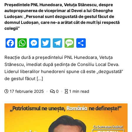
Președintele PNL Hunedoara, Vetuța Stănescu, despre
autopropunerea de viceprimar al Devei a lui Gheorghe
Ludoșan: „Personal sunt dezgustată de gestul făcut de
domnul Ludoșan, care ne-a arătat cât de mult își respectă
colegii”
F
W
M
T
T
M
P
a
h
e
w
el
e
ar
Reacție dură a președintelui PNL Hunedoara, Vetuța
c
at
s
itt
e
s
ta
Stănescu, imediat după ședința de Consiliu Local Deva.
e
s
s
er
gr
s
je
Liderul liberalilor hunedoreni spune că este „dezgustată”
b
A
e
a
a
a
de gestul făcut […]
o
p
n
m
g
z
17 februarie 2025
0
1 min read
o
p
g
e
ă
k
er