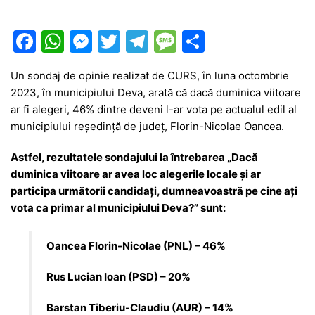
F
W
M
T
T
M
P
a
h
e
w
el
e
ar
Un sondaj de opinie realizat de CURS, în luna octombrie
c
at
s
itt
e
s
ta
2023, în municipiului Deva, arată că dacă duminica viitoare
e
s
s
er
gr
s
je
ar fi alegeri, 46% dintre deveni l-ar vota pe actualul edil al
b
A
e
a
a
a
municipiului reședință de județ, Florin-Nicolae Oancea.
o
p
n
m
g
z
Astfel, rezultatele sondajului la întrebarea „Dacă
o
p
g
e
ă
duminica viitoare ar avea loc alegerile locale și ar
participa următorii candidați, dumneavoastră pe cine ați
k
er
vota ca primar al municipiului Deva?” sunt:
Oancea Florin-Nicolae (PNL) – 46%
Rus Lucian Ioan (PSD) – 20%
Barstan Tiberiu-Claudiu (AUR) – 14%