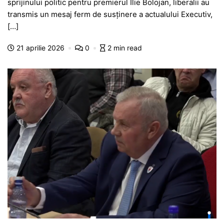
sprijinului politic pentru premierul Ilie Bolojan, liberalii au
e
s
s
er
gr
s
je
transmis un mesaj ferm de susținere a actualului Executiv,
b
A
e
a
a
a
[…]
o
p
n
m
g
z
21 aprilie 2026
0
2 min read
o
p
g
e
ă
k
er