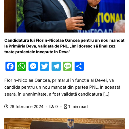
Candidatura lui Florin-Nicolae Oancea pentru un nou mandat
la Primăria Deva, validată de PNL. „Îmi doresc să finalizez
toate proiectele începute în Deva”
F
W
M
T
T
M
P
a
h
e
w
el
e
ar
Florin-Nicolae Oancea, primarul în funcție al Devei, va
c
at
s
itt
e
s
ta
candida pentru un nou mandat din partea PNL. În această
e
s
s
er
gr
s
je
seară, în unanimitate, a fost validată candidatura […]
b
A
e
a
a
a
28 februarie 2024
0
1 min read
o
p
n
m
g
z
o
p
g
e
ă