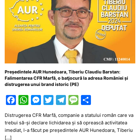
Președintele AUR Hunedoara, Tiberiu Claudiu Barstan:
Falimentarea CFR Marfă, o batjocură la adresa României și
distrugerea unui brand istoric (PE)
F
W
M
T
T
M
P
a
h
e
w
el
e
ar
Distrugerea CFR Marfă, companie a statului român care va
c
at
s
itt
e
s
ta
trebui să-şi declare lichidarea şi să oprească activitatea
e
s
s
er
gr
s
je
imediat, l-a făcut pe președintele AUR Hunedoara, Tiberiu
b
A
e
a
a
a
[…]