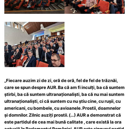
„Fiecare auzim zi de zi, oră de oră, fel de fel de trăznăi,
care se spun despre AUR. Ba că am fi inculți, ba că suntem
știrbi, ba că suntem ultranaționaliști, ba că nu mai suntem
ultranaționaliști, ci că suntem cu nu știu cine, cu rușii, cu
americani, cu bombele, cu avioanele. Prostii, doamnelor
și domnilor. Zilnic auziți prostii. (…) AUR a demonstrat că
este partidul de cea mai bună calitate , care există la ora
actuală în Parlamentul României. AUR este singurul partid