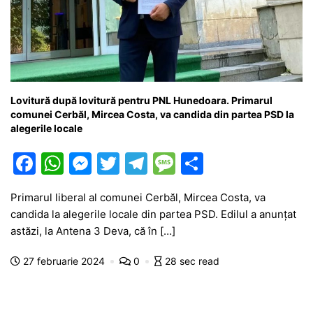
Lovitură după lovitură pentru PNL Hunedoara. Primarul
comunei Cerbăl, Mircea Costa, va candida din partea PSD la
alegerile locale
F
W
M
T
T
M
P
a
h
e
w
el
e
ar
Primarul liberal al comunei Cerbăl, Mircea Costa, va
c
at
s
itt
e
s
ta
candida la alegerile locale din partea PSD. Edilul a anunțat
e
s
s
er
gr
s
je
astăzi, la Antena 3 Deva, că în […]
b
A
e
a
a
a
27 februarie 2024
0
28 sec read
o
p
n
m
g
z
o
p
g
e
ă