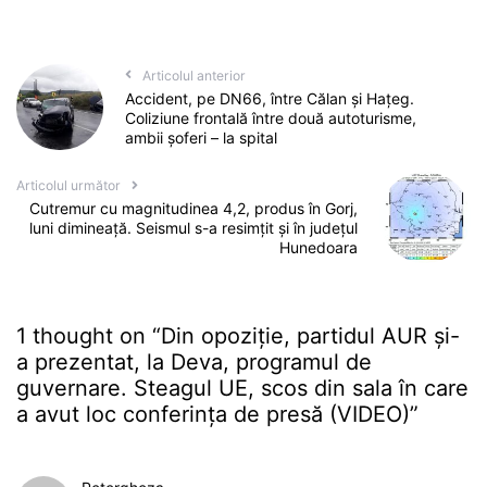
Articolul anterior
Accident, pe DN66, între Călan și Hațeg.
Coliziune frontală între două autoturisme,
ambii șoferi – la spital
Articolul următor
Cutremur cu magnitudinea 4,2, produs în Gorj,
luni dimineață. Seismul s-a resimțit și în județul
Hunedoara
1 thought on “
Din opoziție, partidul AUR și-
a prezentat, la Deva, programul de
guvernare. Steagul UE, scos din sala în care
a avut loc conferința de presă (VIDEO)
”