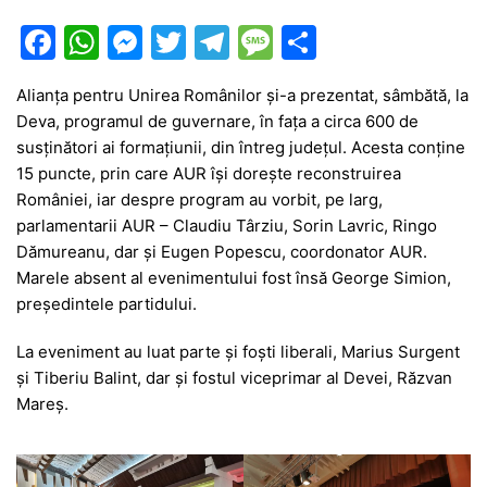
F
W
M
T
T
M
P
a
h
e
w
el
e
ar
Alianța pentru Unirea Românilor și-a prezentat, sâmbătă, la
c
at
s
itt
e
s
ta
Deva, programul de guvernare, în fața a circa 600 de
e
s
s
er
gr
s
je
susținători ai formațiunii, din întreg județul. Acesta conține
b
A
e
a
a
a
15 puncte, prin care AUR își dorește reconstruirea
României, iar despre program au vorbit, pe larg,
o
p
n
m
g
z
parlamentarii AUR – Claudiu Târziu, Sorin Lavric, Ringo
o
p
g
e
ă
Dămureanu, dar și Eugen Popescu, coordonator AUR.
k
er
Marele absent al evenimentului fost însă George Simion,
președintele partidului.
La eveniment au luat parte și foști liberali, Marius Surgent
și Tiberiu Balint, dar și fostul viceprimar al Devei, Răzvan
Mareș.