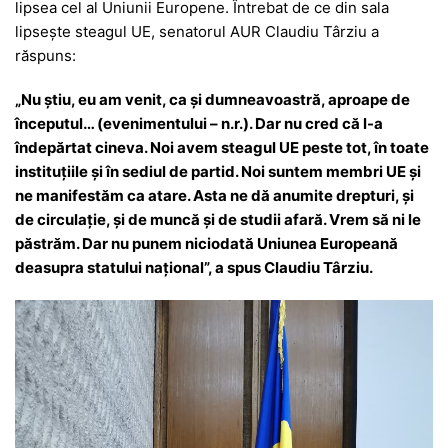
lipsea cel al Uniunii Europene. Întrebat de ce din sala
lipsește steagul UE, senatorul AUR Claudiu Târziu a
răspuns:
„Nu știu, eu am venit, ca și dumneavoastră, aproape de
începutul… (evenimentului – n.r.). Dar nu cred că l-a
îndepărtat cineva. Noi avem steagul UE peste tot, în toate
instituțiile și în sediul de partid. Noi suntem membri UE și
ne manifestăm ca atare. Asta ne dă anumite drepturi, și
de circulație, și de muncă și de studii afară. Vrem să ni le
păstrăm. Dar nu punem niciodată Uniunea Europeană
deasupra statului național”, a spus Claudiu Târziu.