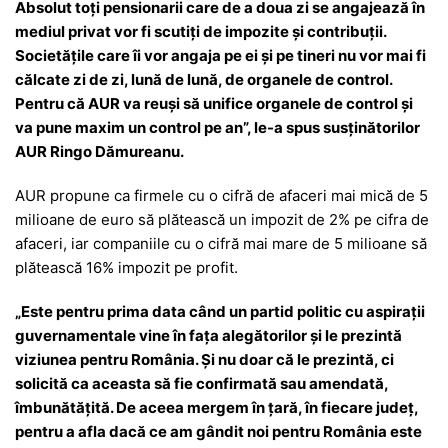
Absolut toți pensionarii care de a doua zi se angajează în
mediul privat vor fi scutiți de impozite și contribuții.
Societățile care îi vor angaja pe ei și pe tineri nu vor mai fi
călcate zi de zi, lună de lună, de organele de control.
Pentru că AUR va reuși să unifice organele de control și
va pune maxim un control pe an”, le-a spus susținătorilor
AUR Ringo Dămureanu.
AUR propune ca firmele cu o cifră de afaceri mai mică de 5
milioane de euro să plătească un impozit de 2% pe cifra de
afaceri, iar companiile cu o cifră mai mare de 5 milioane să
plătească 16% impozit pe profit.
„Este pentru prima data când un partid politic cu aspirații
guvernamentale vine în fața alegătorilor și le prezintă
viziunea pentru România. Și nu doar că le prezintă, ci
solicită ca aceasta să fie confirmată sau amendată,
îmbunătățită. De aceea mergem în țară, în fiecare județ,
pentru a afla dacă ce am gândit noi pentru România este