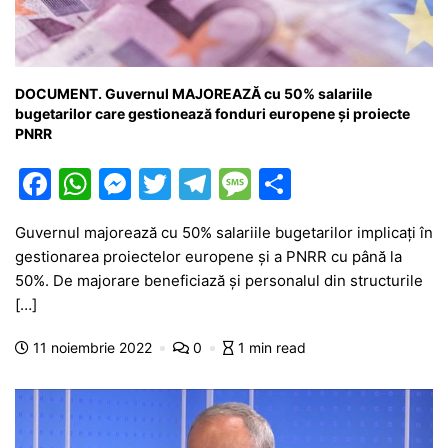
DOCUMENT. Guvernul MAJOREAZĂ cu 50% salariile
bugetarilor care gestionează fonduri europene și proiecte
PNRR
F
W
M
T
T
M
P
a
h
e
w
el
e
ar
Guvernul majorează cu 50% salariile bugetarilor implicați în
c
at
s
itt
e
s
ta
gestionarea proiectelor europene și a PNRR cu până la
e
s
s
er
gr
s
je
50%. De majorare beneficiază și personalul din structurile
b
A
e
a
a
a
[…]
o
p
n
m
g
z
11 noiembrie 2022
0
1 min read
o
p
g
e
ă
k
er