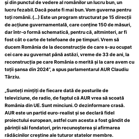
și din punctul de vedere al românilor un lucru bun, un
lucru fezabil. Dacă poate fi mai bun. Vom guverna pentru
toți românii. (…) Este un program structurat pe 15 direcții
de acțiune guvernamentală, care conține 150 de măsuri,
dar într-o formă schematică, pentru că, altminteri, ar fi
fost cât o carte de telefoane de pe timpuri. Vrem să
ducem România de la deconstrucție de care s-au ocupat
cei care au guvernat până astăzi, vreme de 33 de ani, la
reconstrucția pe care România o merită și la care avem cu
toții șansa din 2024”, a spus parlamentarul AUR Claudiu
Târziu.
„Sunteți mințiți de fiecare dată de posturile de
televiziune, de radio, de faptul că AUR vrea să scoată
România din UE. Sunt minciuni. O dezinformare crasă.
AUR este un partid euro-realist și se declară fidel
proiectului european, astfel cum acesta a fost gândit de
părinții săi fondatori, prin recunoșterea și afirmarea
rădăcinilor creștine ale tuturor statelor membre.