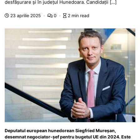
e
s
s
er
gr
s
je
desfășurare și în județul Hunedoara. Candidații […]
b
A
e
a
a
a
23 aprilie 2025
0
2 min read
o
p
n
m
g
z
o
p
g
e
ă
k
er
Deputatul european hunedorean Siegfried Mureșan,
desemnat negociator-șef pentru bugetul UE din 2024. Este