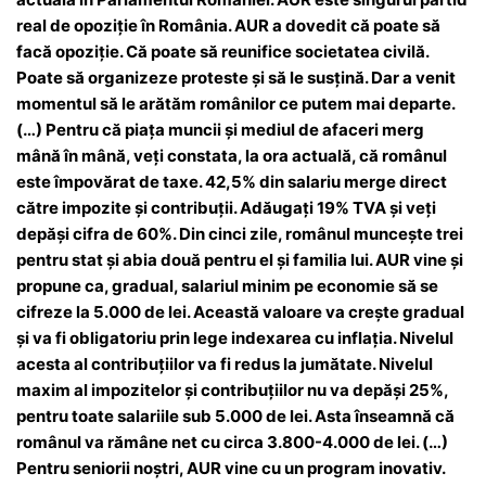
real de opoziție în România. AUR a dovedit că poate să
facă opoziție. Că poate să reunifice societatea civilă.
Poate să organizeze proteste și să le susțină. Dar a venit
momentul să le arătăm românilor ce putem mai departe.
(…) Pentru că piața muncii și mediul de afaceri merg
mână în mână, veți constata, la ora actuală, că românul
este împovărat de taxe. 42,5% din salariu merge direct
către impozite și contribuții. Adăugați 19% TVA și veți
depăși cifra de 60%. Din cinci zile, românul muncește trei
pentru stat și abia două pentru el și familia lui. AUR vine și
propune ca, gradual, salariul minim pe economie să se
cifreze la 5.000 de lei. Această valoare va crește gradual
și va fi obligatoriu prin lege indexarea cu inflația. Nivelul
acesta al contribuțiilor va fi redus la jumătate. Nivelul
maxim al impozitelor și contribuțiilor nu va depăși 25%,
pentru toate salariile sub 5.000 de lei. Asta înseamnă că
românul va rămâne net cu circa 3.800-4.000 de lei. (…)
Pentru seniorii noștri, AUR vine cu un program inovativ.