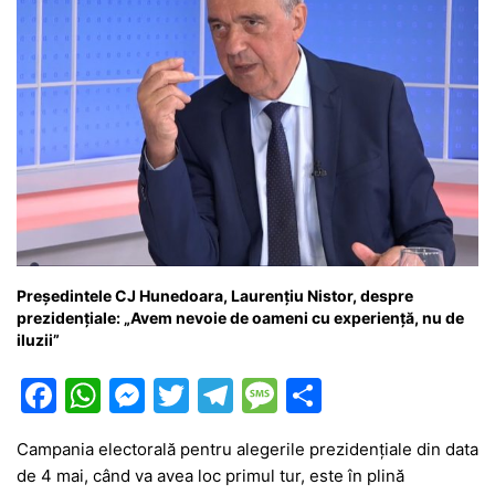
Președintele CJ Hunedoara, Laurențiu Nistor, despre
prezidențiale: „Avem nevoie de oameni cu experiență, nu de
iluzii”
F
W
M
T
T
M
P
a
h
e
w
el
e
ar
Campania electorală pentru alegerile prezidențiale din data
c
at
s
itt
e
s
ta
de 4 mai, când va avea loc primul tur, este în plină