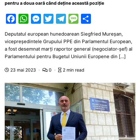
pentru a doua oară când deține această poziție
F
W
M
T
T
M
P
a
h
e
w
el
e
ar
Deputatul european hunedoarean Siegfried Mureșan,
c
at
s
itt
e
s
ta
vicepreședintele Grupului PPE din Parlamentul European,
e
s
s
er
gr
s
je
a fost desemnat marți raportor general (negociator-șef) al
b
A
e
a
a
a
Parlamentului pentru Bugetul Uniunii Europene din […]
o
p
n
m
g
z
23 mai 2023
0
2 min read
o
p
g
e
ă
k
er