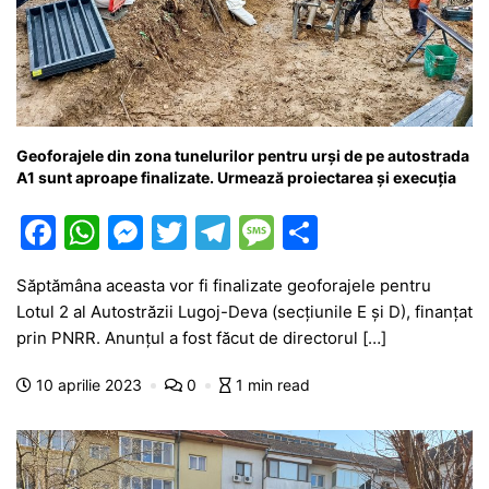
Geoforajele din zona tunelurilor pentru urși de pe autostrada
A1 sunt aproape finalizate. Urmează proiectarea și execuția
F
W
M
T
T
M
P
a
h
e
w
el
e
ar
Săptămâna aceasta vor fi finalizate geoforajele pentru
c
at
s
itt
e
s
ta
Lotul 2 al Autostrăzii Lugoj-Deva (secțiunile E și D), finanțat
e
s
s
er
gr
s
je
prin PNRR. Anunțul a fost făcut de directorul […]
b
A
e
a
a
a
10 aprilie 2023
0
1 min read
o
p
n
m
g
z
o
p
g
e
ă
k
er