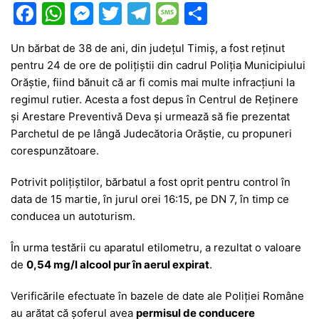
F
W
M
T
T
M
P
a
h
e
w
el
e
ar
Un bărbat de 38 de ani, din județul Timiș, a fost reținut
c
at
s
itt
e
s
ta
pentru 24 de ore de polițiștii din cadrul
Poliția Municipiului
e
s
s
er
gr
s
je
Orăștie
, fiind bănuit că ar fi comis mai multe infracțiuni la
b
A
e
a
a
a
regimul rutier. Acesta a fost depus în Centrul de Reținere
și Arestare Preventivă Deva și urmează să fie prezentat
o
p
n
m
g
z
Parchetul de pe lângă Judecătoria Orăștie
, cu propuneri
o
p
g
e
ă
corespunzătoare.
k
er
Potrivit polițiștilor, bărbatul a fost oprit pentru control în
data de 15 martie, în jurul orei 16:15, pe
DN 7
, în timp ce
conducea un autoturism.
În urma testării cu aparatul etilometru, a rezultat o valoare
de
0,54 mg/l alcool pur în aerul expirat
.
Verificările efectuate în bazele de date ale Poliției Române
au arătat că șoferul avea
permisul de conducere