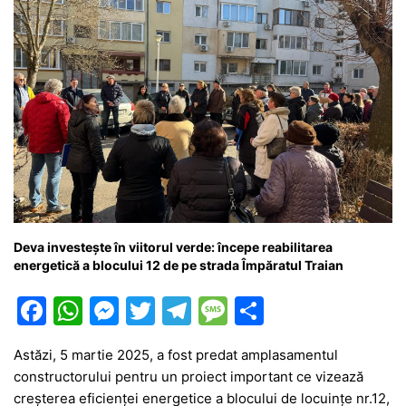
Deva investește în viitorul verde: începe reabilitarea
energetică a blocului 12 de pe strada Împăratul Traian
F
W
M
T
T
M
P
a
h
e
w
el
e
ar
Astăzi, 5 martie 2025, a fost predat amplasamentul
c
at
s
itt
e
s
ta
constructorului pentru un proiect important ce vizează
e
s
s
er
gr
s
je
creșterea eficienței energetice a blocului de locuințe nr.12,