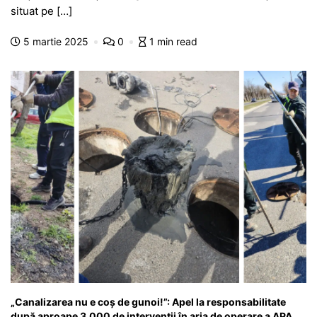
b
A
e
a
a
a
situat pe […]
o
p
n
m
g
z
5 martie 2025
0
1 min read
o
p
g
e
ă
k
er
„Canalizarea nu e coș de gunoi!”: Apel la responsabilitate
după aproape 3.000 de intervenții în aria de operare a APA