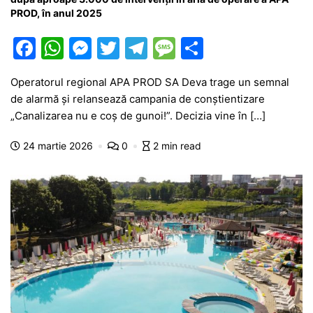
PROD, în anul 2025
F
W
M
T
T
M
P
a
h
e
w
el
e
ar
Operatorul regional APA PROD SA Deva trage un semnal
c
at
s
itt
e
s
ta
de alarmă și relansează campania de conștientizare
e
s
s
er
gr
s
je
„Canalizarea nu e coș de gunoi!”. Decizia vine în […]
b
A
e
a
a
a
24 martie 2026
0
2 min read
o
p
n
m
g
z
o
p
g
e
ă
k
er