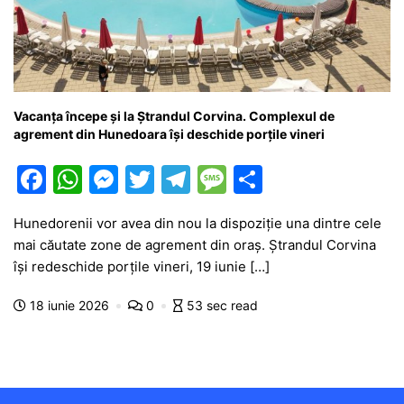
Vacanța începe și la Ștrandul Corvina. Complexul de
agrement din Hunedoara își deschide porțile vineri
F
W
M
T
T
M
P
a
h
e
w
el
e
ar
Hunedorenii vor avea din nou la dispoziție una dintre cele
c
at
s
itt
e
s
ta
mai căutate zone de agrement din oraș. Ștrandul Corvina
e
s
s
er
gr
s
je
își redeschide porțile vineri, 19 iunie […]
b
A
e
a
a
a
18 iunie 2026
0
53 sec read
o
p
n
m
g
z
o
p
g
e
ă
k
er