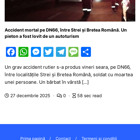
Accident mortal pe DN66, între Strei și Bretea Română. Un
pieton a fost lovit de un autoturism
F
W
M
T
T
M
P
a
h
e
w
el
e
ar
Un grav accident rutier s-a produs vineri seara, pe DN66,
c
at
s
itt
e
s
ta
între localitățile Strei și Bretea Română, soldat cu moartea
e
s
s
er
gr
s
je
unei persoane. Un bărbat în vârstă […]
b
A
e
a
a
a
27 decembrie 2025
0
58 sec read
o
p
n
m
g
z
o
p
g
e
ă
k
er
Prima pagină
Contact
Termeni și condiții