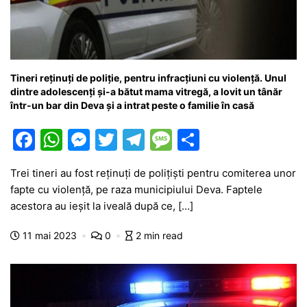
Tineri reținuți de poliție, pentru infracțiuni cu violență. Unul
dintre adolescenți și-a bătut mama vitregă, a lovit un tânăr
într-un bar din Deva și a intrat peste o familie în casă
F
W
M
T
T
M
P
a
h
e
w
el
e
ar
Trei tineri au fost reţinuţi de poliţişti pentru comiterea unor
c
at
s
itt
e
s
ta
fapte cu violenţă, pe raza municipiului Deva. Faptele
e
s
s
er
gr
s
je
acestora au ieșit la iveală după ce, […]
b
A
e
a
a
a
11 mai 2023
0
2 min read
o
p
n
m
g
z
o
p
g
e
ă
k
er