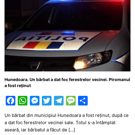
Hunedoara. Un bărbat a dat foc ferestrelor vecinei. Piromanul
a fost reținut
F
W
M
T
T
M
P
a
h
e
w
el
e
ar
Un bărbat din municipiul Hunedoara a fost reținut, după ce
c
at
s
itt
e
s
ta
a dat foc ferestrelor vecinei sale. Totul s-a întâmplat
e
s
s
er
gr
s
je
aseară, iar bărbatul a făcut de […]