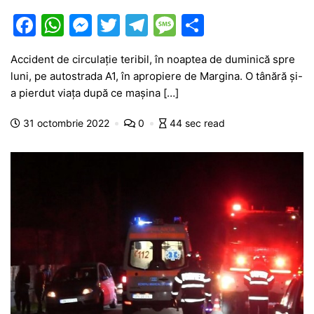
F
W
M
T
T
M
P
a
h
e
w
el
e
ar
Accident de circulație teribil, în noaptea de duminică spre
c
at
s
itt
e
s
ta
luni, pe autostrada A1, în apropiere de Margina. O tânără și-
e
s
s
er
gr
s
je
a pierdut viața după ce mașina […]
b
A
e
a
a
a
31 octombrie 2022
0
44 sec read
o
p
n
m
g
z
o
p
g
e
ă
k
er