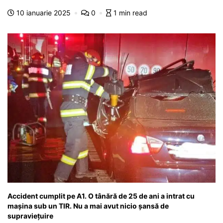
b
A
e
a
a
a
10 ianuarie 2025
0
1 min read
o
p
n
m
g
z
o
p
g
e
ă
k
er
Accident cumplit pe A1. O tânără de 25 de ani a intrat cu
mașina sub un TIR. Nu a mai avut nicio șansă de
supraviețuire