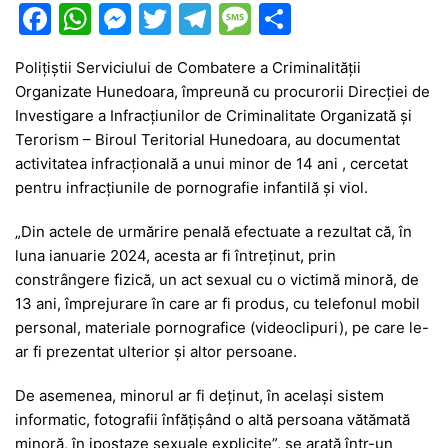
F
W
M
T
T
M
P
a
h
e
w
el
e
ar
Polițiștii Serviciului de Combatere a Criminalităţii
c
at
s
itt
e
s
ta
Organizate Hunedoara, împreună cu procurorii Direcției de
e
s
s
er
gr
s
je
Investigare a Infracțiunilor de Criminalitate Organizată și
b
A
e
a
a
a
Terorism – Biroul Teritorial Hunedoara, au documentat
activitatea infracțională a unui minor de 14 ani , cercetat
o
p
n
m
g
z
pentru infracțiunile de pornografie infantilă și viol.
o
p
g
e
ă
„Din actele de urmărire penală efectuate a rezultat că, în
k
er
luna ianuarie 2024, acesta ar fi întreținut, prin
constrângere fizică, un act sexual cu o victimă minoră, de
13 ani, împrejurare în care ar fi produs, cu telefonul mobil
personal, materiale pornografice (videoclipuri), pe care le-
ar fi prezentat ulterior și altor persoane.
De asemenea, minorul ar fi deținut, în același sistem
informatic, fotografii înfățișând o altă persoana vătămată
minoră, în ipostaze sexuale explicite”, se arată într-un