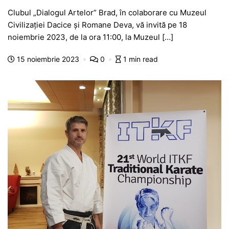
a
h
e
w
el
e
ar
Clubul „Dialogul Artelor” Brad, în colaborare cu Muzeul
c
at
s
itt
e
s
ta
Civilizației Dacice și Romane Deva, vă invită pe 18
e
s
s
er
gr
s
je
noiembrie 2023, de la ora 11:00, la Muzeul […]
b
A
e
a
a
a
15 noiembrie 2023
0
1 min read
o
p
n
m
g
z
o
p
g
e
ă
k
er