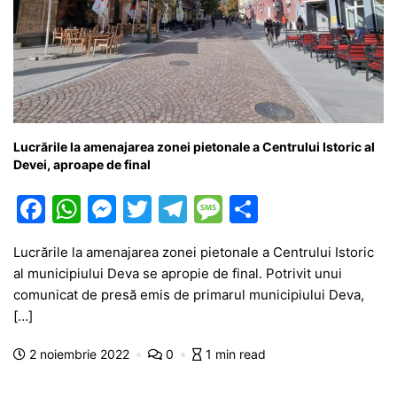
Lucrările la amenajarea zonei pietonale a Centrului Istoric al
Devei, aproape de final
F
W
M
T
T
M
P
a
h
e
w
el
e
ar
Lucrările la amenajarea zonei pietonale a Centrului Istoric
c
at
s
itt
e
s
ta
al municipiului Deva se apropie de final. Potrivit unui
e
s
s
er
gr
s
je
comunicat de presă emis de primarul municipiului Deva,
b
A
e
a
a
a
[…]
o
p
n
m
g
z
2 noiembrie 2022
0
1 min read
o
p
g
e
ă