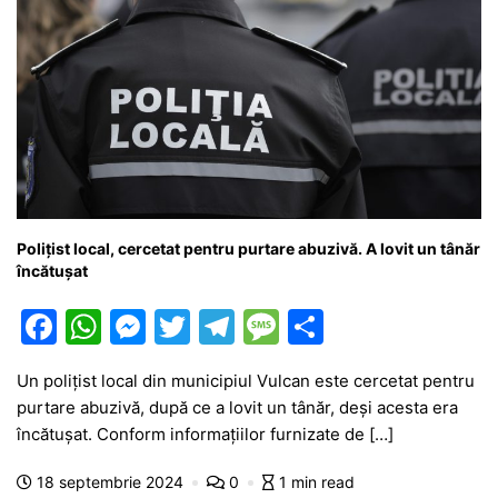
Polițist local, cercetat pentru purtare abuzivă. A lovit un tânăr
încătușat
F
W
M
T
T
M
P
a
h
e
w
el
e
ar
Un polițist local din municipiul Vulcan este cercetat pentru
c
at
s
itt
e
s
ta
purtare abuzivă, după ce a lovit un tânăr, deși acesta era
e
s
s
er
gr
s
je
încătușat. Conform informațiilor furnizate de […]
b
A
e
a
a
a
18 septembrie 2024
0
1 min read