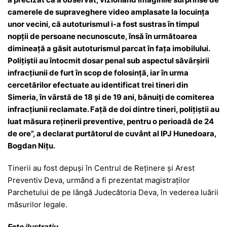
camerele de supraveghere video amplasate la locuinţa
unor vecini, că autoturismul i-a fost sustras în timpul
nopţii de persoane necunoscute, însă în următoarea
dimineață a găsit autoturismul parcat în faţa imobilului.
Poliţiştii au întocmit dosar penal sub aspectul săvârșirii
infracțiunii de furt în scop de folosință, iar în urma
cercetărilor efectuate au identificat trei tineri din
Simeria, în vârstă de 18 şi de 19 ani, bănuiţi de comiterea
infracţiunii reclamate. Față de doi dintre tineri, poliţiştii au
luat măsura reținerii preventive, pentru o perioadă de 24
de ore”, a declarat purtătorul de cuvânt al IPJ Hunedoara,
Bogdan Nițu.
Tinerii au fost depuşi în Centrul de Reținere și Arest
Preventiv Deva, urmând a fi prezentat magistraţilor
Parchetului de pe lângă Judecătoria Deva, în vederea luării
măsurilor legale.
Foto ilustrativ
.