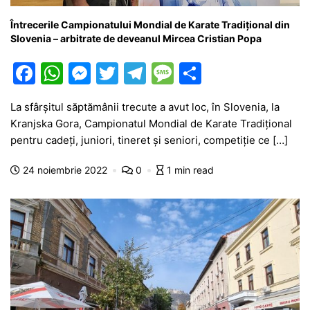
Întrecerile Campionatului Mondial de Karate Tradițional din
Slovenia – arbitrate de deveanul Mircea Cristian Popa
F
W
M
T
T
M
P
a
h
e
w
el
e
ar
La sfârşitul săptămânii trecute a avut loc, în Slovenia, la
c
at
s
itt
e
s
ta
Kranjska Gora, Campionatul Mondial de Karate Tradițional
e
s
s
er
gr
s
je
pentru cadeți, juniori, tineret şi seniori, competiție ce […]
b
A
e
a
a
a
24 noiembrie 2022
0
1 min read
o
p
n
m
g
z
o
p
g
e
ă
k
er