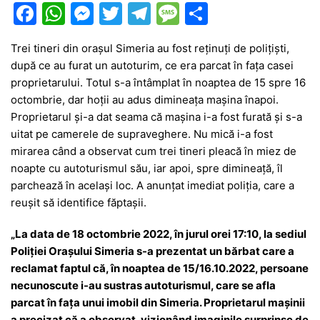
F
W
M
T
T
M
P
a
h
e
w
el
e
ar
Trei tineri din orașul Simeria au fost reținuți de polițiști,
c
at
s
itt
e
s
ta
după ce au furat un autoturim, ce era parcat în fața casei
e
s
s
er
gr
s
je
proprietarului. Totul s-a întâmplat în noaptea de 15 spre 16
b
A
e
a
a
a
octombrie, dar hoții au adus dimineața mașina înapoi.
Proprietarul și-a dat seama că mașina i-a fost furată și s-a
o
p
n
m
g
z
uitat pe camerele de supraveghere. Nu mică i-a fost
o
p
g
e
ă
mirarea când a observat cum trei tineri pleacă în miez de
k
er
noapte cu autoturismul său, iar apoi, spre dimineață, îl
parchează în același loc. A anunțat imediat poliția, care a
reușit să identifice făptașii.
„La data de 18 octombrie 2022, în jurul orei 17:10, la sediul
Poliției Orașului Simeria s-a prezentat un bărbat care a
reclamat faptul că, în noaptea de 15/16.10.2022, persoane
necunoscute i-au sustras autoturismul, care se afla
parcat în fața unui imobil din Simeria. Proprietarul maşinii
a precizat că a observat, vizionând imaginile surprinse de