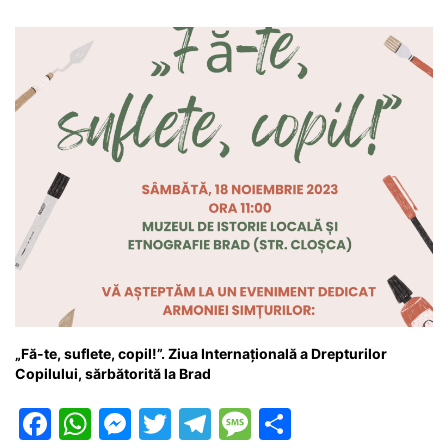
o
p
n
m
g
z
o
p
g
e
ă
k
er
„Fă-te, suflete, copil!”. Ziua Internațională a Drepturilor
Copilului, sărbătorită la Brad
F
W
M
T
T
M
P