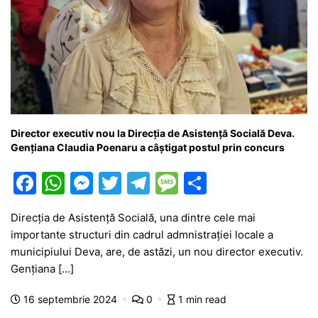
Director executiv nou la Direcția de Asistență Socială Deva.
Gențiana Claudia Poenaru a câștigat postul prin concurs
F
W
M
T
T
M
P
a
h
e
w
el
e
ar
Direcția de Asistență Socială, una dintre cele mai
c
at
s
itt
e
s
ta
importante structuri din cadrul admnistrației locale a
e
s
s
er
gr
s
je
municipiului Deva, are, de astăzi, un nou director executiv.
b
A
e
a
a
a
Gențiana […]
o
p
n
m
g
z
16 septembrie 2024
0
1 min read