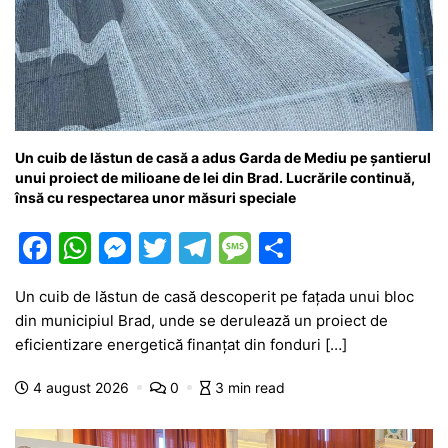
Un cuib de lăstun de casă a adus Garda de Mediu pe șantierul
unui proiect de milioane de lei din Brad. Lucrările continuă,
însă cu respectarea unor măsuri speciale
F
W
M
T
T
M
P
a
h
e
w
el
e
ar
Un cuib de lăstun de casă descoperit pe fațada unui bloc
c
at
s
itt
e
s
ta
din municipiul Brad, unde se derulează un proiect de
e
s
s
er
gr
s
je
eficientizare energetică finanțat din fonduri […]
b
A
e
a
a
a
4 august 2026
0
3 min read
o
p
n
m
g
z
o
p
g
e
ă