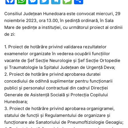
a
h
e
w
el
e
ar
Consiliul Județean Hunedoara este convocat miercuri, 29
c
at
s
itt
e
s
ta
noiembrie 2023, ora 13.00, în ședință ordinară, în Sala
e
s
s
er
gr
s
je
Mare de ședințe a instituției, cu următorul proiect al ordinii
b
A
e
a
a
a
de zi:
o
p
n
m
g
z
1. Proiect de hotărâre privind validarea rezultatelor
o
p
g
e
ă
examenelor organizate în vederea ocupării funcţiilor
vacante de Șef Secție Neurologie și Șef Secție Ortopedie
k
er
și Traumatologie la Spitalul Județean de Urgență Deva;
2. Proiect de hotărâre privind aprobarea duratei
concediului de odihnă suplimentar pentru funcționarii
publici și personalul contractual din cadrul Direcției
Generale de Asistență Socială și Protecția Copilului
Hunedoara;
3. Proiect de hotărâre privind aprobarea organigramei,
statului de funcții și Regulamentului de organizare și
funcționare ale Sanatoriului de Pneumoftiziologie Geoagiu;