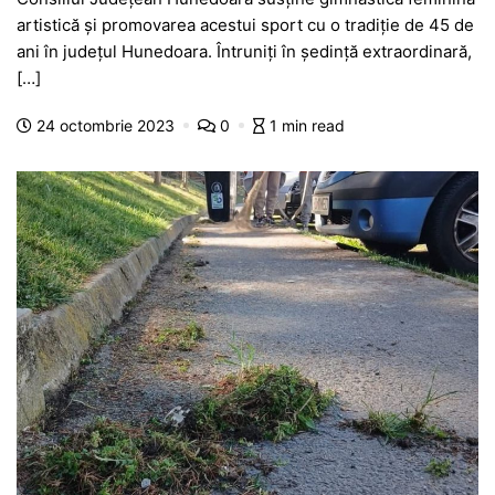
c
at
s
itt
e
s
ta
artistică și promovarea acestui sport cu o tradiție de 45 de
e
s
s
er
gr
s
je
ani în județul Hunedoara. Întruniți în ședință extraordinară,
b
A
e
a
a
a
[…]
o
p
n
m
g
z
24 octombrie 2023
0
1 min read
o
p
g
e
ă
k
er