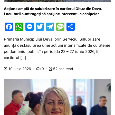
Acțiune amplă de salubrizare în cartierul Oituz din Deva.
Locuitorii sunt rugați să sprijine intervențiile echipelor
F
W
M
T
T
M
P
a
h
e
w
el
e
ar
Primăria Municipiului Deva, prin Serviciul Salubrizare,
c
at
s
itt
e
s
ta
anunță desfășurarea unei acțiuni intensificate de curățenie
e
s
s
er
gr
s
je
pe domeniul public în perioada 22 – 27 iunie 2026, în
b
A
e
a
a
a
cartierul […]
o
p
n
m
g
z
19 iunie 2026
0
52 sec read
o
p
g
e
ă
k
er