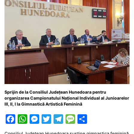
k
er
Sprijin de la Consiliul Județean Hunedoara pentru
organizarea Campionatului Național Individual al Junioarelor
III, II, I la Gimnastică Artistică Feminină
F
W
M
T
T
M
P
a
h
e
w
el
e
ar
Consiliul Județean Hunedoara susține gimnastica feminină