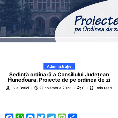
Administrație
Ședință ordinară a Consiliului Județean
Hunedoara. Proiecte de pe ordinea de zi
Livia Botici
27 noiembrie 2023
0
1 min read
F
W
M
T
T
M
P