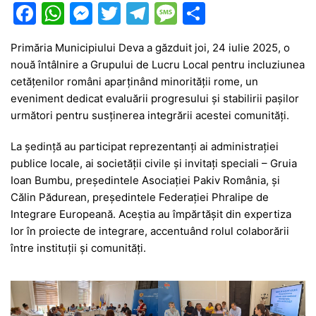
F
W
M
T
T
M
P
a
h
e
w
el
e
ar
Primăria Municipiului Deva a găzduit joi, 24 iulie 2025, o
c
at
s
itt
e
s
ta
nouă întâlnire a Grupului de Lucru Local pentru incluziunea
e
s
s
er
gr
s
je
cetățenilor români aparținând minorității rome, un
b
A
e
a
a
a
eveniment dedicat evaluării progresului și stabilirii pașilor
următori pentru susținerea integrării acestei comunități.
o
p
n
m
g
z
o
p
g
e
ă
La ședință au participat reprezentanți ai administrației
publice locale, ai societății civile și invitați speciali – Gruia
k
er
Ioan Bumbu, președintele Asociației Pakiv România, și
Călin Pădurean, președintele Federației Phralipe de
Integrare Europeană. Aceștia au împărtășit din expertiza
lor în proiecte de integrare, accentuând rolul colaborării
între instituții și comunități.