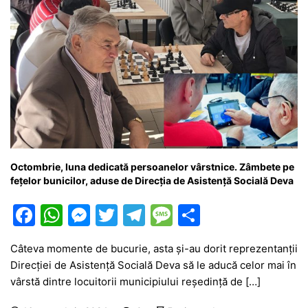
Octombrie, luna dedicată persoanelor vârstnice. Zâmbete pe
fețelor bunicilor, aduse de Direcția de Asistență Socială Deva
F
W
M
T
T
M
P
a
h
e
w
el
e
ar
Câteva momente de bucurie, asta și-au dorit reprezentanții
c
at
s
itt
e
s
ta
Direcției de Asistență Socială Deva să le aducă celor mai în
e
s
s
er
gr
s
je
vârstă dintre locuitorii municipiului reședință de […]
b
A
e
a
a
a