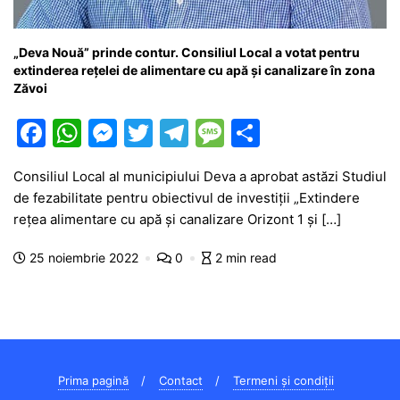
„Deva Nouă” prinde contur. Consiliul Local a votat pentru
extinderea rețelei de alimentare cu apă și canalizare în zona
Zăvoi
F
W
M
T
T
M
P
a
h
e
w
el
e
ar
Consiliul Local al municipiului Deva a aprobat astăzi Studiul
c
at
s
itt
e
s
ta
de fezabilitate pentru obiectivul de investiții „Extindere
e
s
s
er
gr
s
je
rețea alimentare cu apă și canalizare Orizont 1 și […]
b
A
e
a
a
a
25 noiembrie 2022
0
2 min read
o
p
n
m
g
z
o
p
g
e
ă
k
er
Prima pagină
Contact
Termeni și condiții