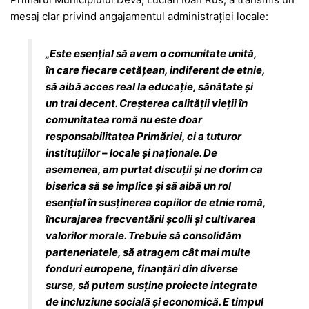
mesaj clar privind angajamentul administrației locale:
„Este esențial să avem o comunitate unită,
în care fiecare cetățean, indiferent de etnie,
să aibă acces real la educație, sănătate și
un trai decent. Creșterea calității vieții în
comunitatea romă nu este doar
responsabilitatea Primăriei, ci a tuturor
instituțiilor – locale și naționale. De
asemenea, am purtat discuții și ne dorim ca
biserica să se implice și să aibă un rol
esențial în susținerea copiilor de etnie romă,
încurajarea frecventării școlii și cultivarea
valorilor morale. Trebuie să consolidăm
parteneriatele, să atragem cât mai multe
fonduri europene, finanțări din diverse
surse, să putem susține proiecte integrate
de incluziune socială și economică. E timpul