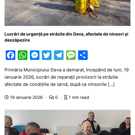
Lucrări de urgență pe străzile din Deva, afectate de ninsori și
deszăpezire
F
W
M
T
T
M
P
a
h
e
w
el
e
ar
Primăria Municipiului Deva a demarat, începând de luni, 19
c
at
s
itt
e
s
ta
ianuarie 2026, lucrări de reparații provizorii la străzile
e
s
s
er
gr
s
je
afectate de condițiile de iarnă, după ce ninsorile […]
b
A
e
a
a
a
19 ianuarie 2026
0
1 min read
o
p
n
m
g
z
o
p
g
e
ă
k
er