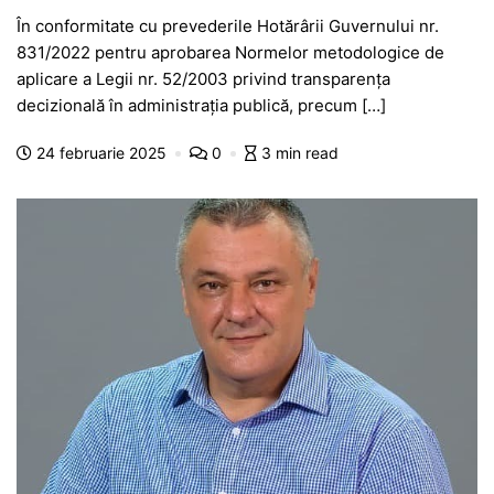
a
h
e
w
el
e
ar
În conformitate cu prevederile Hotărârii Guvernului nr.
c
at
s
itt
e
s
ta
831/2022 pentru aprobarea Normelor metodologice de
e
s
s
er
gr
s
je
aplicare a Legii nr. 52/2003 privind transparenţa
b
A
e
a
a
a
decizională în administraţia publică, precum […]
o
p
n
m
g
z
24 februarie 2025
0
3 min read
o
p
g
e
ă
k
er