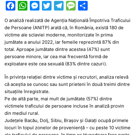
F
W
M
T
T
M
P
a
h
e
w
el
e
ar
O analiză realizată de Agenția Națională Împotriva Traficului
c
at
s
itt
e
s
ta
de Persoane (ANITP) arată că, în România, există 180 de
e
s
s
er
gr
s
je
victime ale sclaviei moderne, monitorizate în prima
b
A
e
a
a
a
jumătate a anului 2022, iar femeile reprezintă 87% din
total. Aproape jumătate dintre acestea (47%) sunt
o
p
n
m
g
z
persoane minore, iar cea mai frecventă formă de
o
p
g
e
ă
exploatare este cea sexuală (83% dintre cazuri).
k
er
În privința relației dintre victime și recrutori, analiza relevă
că aceștia se cunosc sau sunt prieteni în două treimi dintre
situațiile înregistrate.
Pe de altă parte, mai mult de jumătate (57%) dintre
victimele traficului de persoane incluse în analiză provin
din mediul rural.
Județele Bacău, Dolj, Sibiu, Brașov și Galați ocupă primele
locuri în topul zonelor de proveniență – cu peste 10 victime
ale traficului de persoane, în timp ce Hunedoara face parte