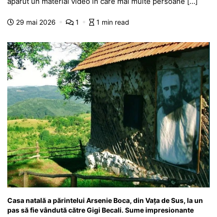
e
s
s
er
gr
s
je
apărut un material video în care mai multe persoane […]
b
A
e
a
a
a
29 mai 2026
1
1 min read
o
p
n
m
g
z
o
p
g
e
ă
k
er
Casa natală a părintelui Arsenie Boca, din Vața de Sus, la un
pas să fie vândută către Gigi Becali. Sume impresionante