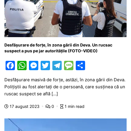
Desfășurare de forțe, în zona gării din Deva. Un rucsac
suspect a pus pe jar autoritățile (FOTO-VIDEO)
F
W
M
T
T
M
P
a
h
e
w
el
e
ar
Desfășurare masivă de forțe, astăzi, în zona gării din Deva.
c
at
s
itt
e
s
ta
Polițiștii au fost alertați de o persoană, care susținea că un
e
s
s
er
gr
s
je
ruscac suspect se află […]
b
A
e
a
a
a
17 august 2023
0
1 min read
o
p
n
m
g
z
o
p
g
e
ă
k
er