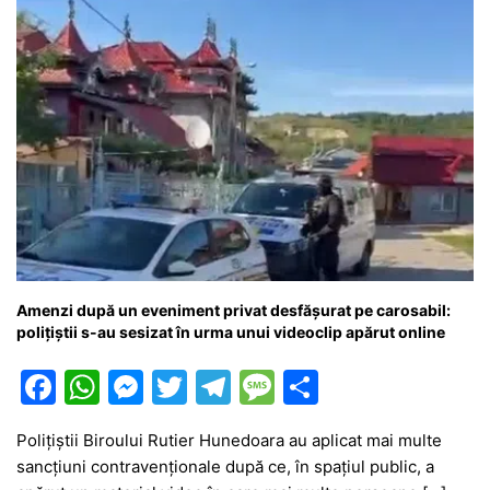
Amenzi după un eveniment privat desfășurat pe carosabil:
polițiștii s-au sesizat în urma unui videoclip apărut online
F
W
M
T
T
M
P
a
h
e
w
el
e
ar
Polițiștii Biroului Rutier Hunedoara au aplicat mai multe
c
at
s
itt
e
s
ta
sancțiuni contravenționale după ce, în spațiul public, a