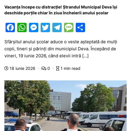
Vacanța începe cu distracție! Ștrandul Municipal Deva își
deschide porțile chiar în ziua încheierii anului școlar
F
W
M
T
T
M
P
a
h
e
w
el
e
ar
Sfârșitul anului școlar aduce o veste așteptată de mulți
c
at
s
itt
e
s
ta
copii, tineri și părinți din municipiul Deva. Începând de
e
s
s
er
gr
s
je
vineri, 19 iunie 2026, când elevii intră […]
b
A
e
a
a
a
18 iunie 2026
0
1 min read
o
p
n
m
g
z
o
p
g
e
ă
k
er