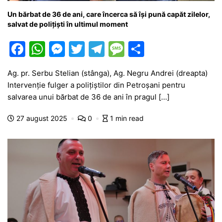
Un bărbat de 36 de ani, care încerca să își pună capăt zilelor,
salvat de polițiști în ultimul moment
F
W
M
T
T
M
P
a
h
e
w
el
e
ar
Ag. pr. Serbu Stelian (stânga), Ag. Negru Andrei (dreapta)
c
at
s
itt
e
s
ta
Intervenție fulger a polițiștilor din Petroșani pentru
e
s
s
er
gr
s
je
salvarea unui bărbat de 36 de ani în pragul […]
b
A
e
a
a
a
27 august 2025
0
1 min read
o
p
n
m
g
z
o
p
g
e
ă
k
er