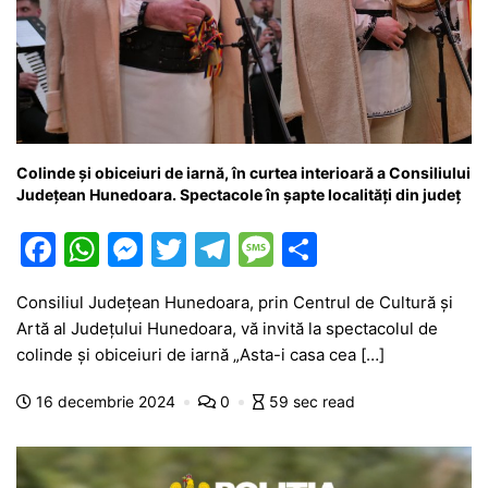
Colinde și obiceiuri de iarnă, în curtea interioară a Consiliului
Județean Hunedoara. Spectacole în șapte localități din județ
F
W
M
T
T
M
P
a
h
e
w
el
e
ar
Consiliul Județean Hunedoara, prin Centrul de Cultură și
c
at
s
itt
e
s
ta
Artă al Județului Hunedoara, vă invită la spectacolul de
e
s
s
er
gr
s
je
colinde și obiceiuri de iarnă „Asta-i casa cea […]
b
A
e
a
a
a
16 decembrie 2024
0
59 sec read
o
p
n
m
g
z
o
p
g
e
ă