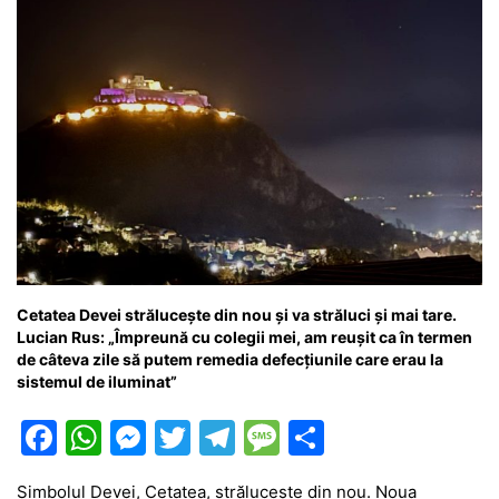
Cetatea Devei strălucește din nou și va străluci și mai tare.
Lucian Rus: „Împreună cu colegii mei, am reușit ca în termen
de câteva zile să putem remedia defecțiunile care erau la
sistemul de iluminat”
F
W
M
T
T
M
P
a
h
e
w
el
e
ar
Simbolul Devei, Cetatea, strălucește din nou. Noua