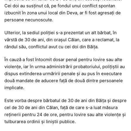
Cei doi au susținut că, pe fondul unui conflict spontan
izbucnit în zona unui local din Deva, ar fi fost agresați de
persoane necunoscute.
Ulterior, la sediul poliției s-a prezentat un alt bărbat, în
vârstă de 30 de ani, din orașul Călan, care a reclamat, la
rândul său, conflictul avut cu cei doi din Băița.
În cauză a fost întocmit dosar penal pentru lovire sau alte
violențe, iar în urma administrării probatoriului, polițiștii au
dispus extinderea urmăririi penale și au pus în executare
două mandate de aducere față de două dintre persoanele
implicate.
Este vorba despre bărbatul de 30 de ani din Băița și despre
cel de 30 de ani din Călan, față de care s-a luat măsura
reținerii pentru 24 de ore, pentru lovire sau alte violențe și
tulburarea ordinii și liniștii publice.