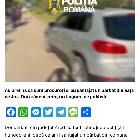
k
er
Au pretins că sunt procurori și au șantajat un bărbat din Vața
de Jos. Doi arădeni, prinși în flagrant de polițiști
F
W
M
T
T
M
P
a
h
e
w
el
e
ar
Doi bărbați din județul Arad au fost reținuți de polițiștii
c
at
s
itt
e
s
ta
hunedoreni, după ce ar fi șantajat un bărbat din comuna