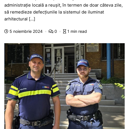
c
at
s
itt
e
s
ta
administrație locală a reușit, în termen de doar câteva zile,
e
s
s
er
gr
s
je
să remedieze defecțiunile la sistemul de iluminat
b
A
e
a
a
a
arhitectural […]
o
p
n
m
g
z
5 noiembrie 2024
0
1 min read
o
p
g
e
ă
k
er