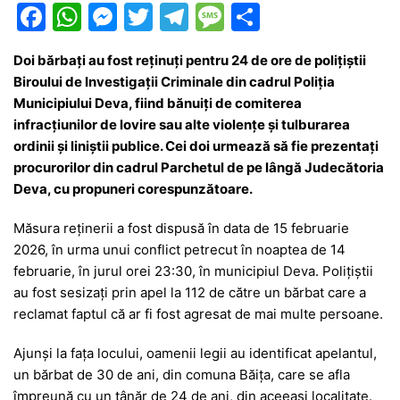
F
W
M
T
T
M
P
a
h
e
w
el
e
ar
Doi bărbați au fost reținuți pentru 24 de ore de polițiștii
c
at
s
itt
e
s
ta
Biroului de Investigații Criminale din cadrul
Poliția
e
s
s
er
gr
s
je
Municipiului Deva
, fiind bănuiți de comiterea
b
A
e
a
a
a
infracțiunilor de lovire sau alte violențe și tulburarea
ordinii și liniștii publice. Cei doi urmează să fie prezentați
o
p
n
m
g
z
procurorilor din cadrul
Parchetul de pe lângă Judecătoria
o
p
g
e
ă
Deva
, cu propuneri corespunzătoare.
k
er
Măsura reținerii a fost dispusă în data de 15 februarie
2026, în urma unui conflict petrecut în noaptea de 14
februarie, în jurul orei 23:30, în municipiul Deva. Polițiștii
au fost sesizați prin apel la 112 de către un bărbat care a
reclamat faptul că ar fi fost agresat de mai multe persoane.
Ajunși la fața locului, oamenii legii au identificat apelantul,
un bărbat de 30 de ani, din comuna Băița, care se afla
împreună cu un tânăr de 24 de ani, din aceeași localitate.