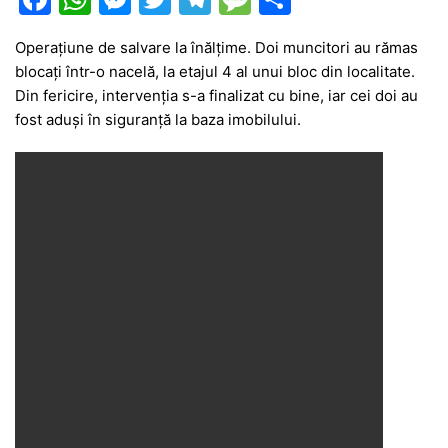
a
h
e
w
el
e
ar
Operațiune de salvare la înălțime. Doi muncitori au rămas
c
at
s
itt
e
s
ta
blocați într-o nacelă, la etajul 4 al unui bloc din localitate.
e
s
s
er
gr
s
je
Din fericire, intervenția s-a finalizat cu bine, iar cei doi au
b
A
e
a
a
a
fost aduși în siguranță la baza imobilului.
o
p
n
m
g
z
o
p
g
e
ă
k
er