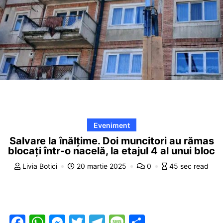
Eveniment
Salvare la înălțime. Doi muncitori au rămas
blocați într-o nacelă, la etajul 4 al unui bloc
Livia Botici
20 martie 2025
0
45 sec read
F
W
M
T
T
M
P