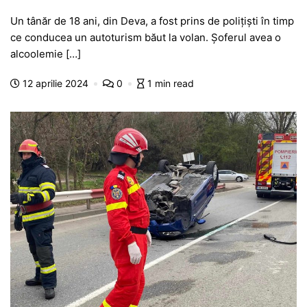
a
h
e
w
el
e
ar
Un tânăr de 18 ani, din Deva, a fost prins de polițiști în timp
c
at
s
itt
e
s
ta
ce conducea un autoturism băut la volan. Șoferul avea o
e
s
s
er
gr
s
je
alcoolemie […]
b
A
e
a
a
a
12 aprilie 2024
0
1 min read
o
p
n
m
g
z
o
p
g
e
ă
k
er