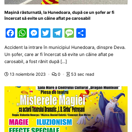
Mașină răsturnată, la Hunedoara, după ce un șofer ar fi
încercat să evite un câine aflat pe carosabil
F
W
M
T
T
M
P
a
h
e
w
el
e
ar
Accident la intrare în municipiul Hunedoara, dinspre Deva.
c
at
s
itt
e
s
ta
Un șofer, care ar fi încercat să evite un câine aflat pe
e
s
s
er
gr
s
je
carosabil, a fost rănit după […]
b
A
e
a
a
a
13 noiembrie 2023
0
53 sec read
o
p
n
m
g
z
o
p
g
e
ă
k
er