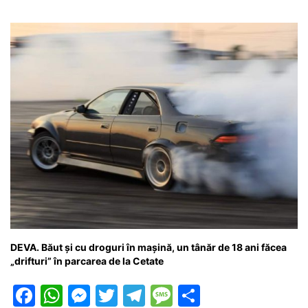
DEVA. Băut și cu droguri în mașină, un tânăr de 18 ani făcea
„drifturi” în parcarea de la Cetate
F
W
M
T
T
M
P