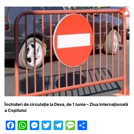
o
p
g
e
ă
k
er
Închideri de circulație la Deva, de 1 Iunie – Ziua Internațională
a Copilului
F
W
M
T
T
M
P