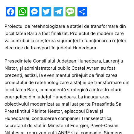
F
W
M
T
T
M
P
a
h
e
w
el
e
ar
Proiectul de retehnologizare a stației de transformare din
c
at
s
itt
e
s
ta
localitatea Baru a fost finalizat. Proiectul de modernizare
e
s
s
er
gr
s
je
va contribui la creșterea siguranței în funcționarea rețelei
b
A
e
a
a
a
electrice de transport în județul Hunedoara.
o
p
n
m
g
z
Președintele Consiliului Județean Hunedoara, Laurențiu
o
p
g
e
ă
Nistor, și administratorul public Costel Avram au fost
prezenți, astăzi, la evenimentul prilejuit de finalizarea
k
er
proiectului de retehnologizare a stației de transformare din
localitatea Baru, componentă strategică a infrastructurii
energetice din județul Hunedoara. La inaugurarea
obiectivului modernizat au mai luat parte Preasfinția Sa
Preasfințitul Părinte Nestor, episcopul Devei și
Hunedoarei, conducerea companiei Transelectrica,
secretarul de stat în Ministerul Energiei, Pavel-Casian
Nițulescu, reprezentanții ANRE și ai companiei Siemens,