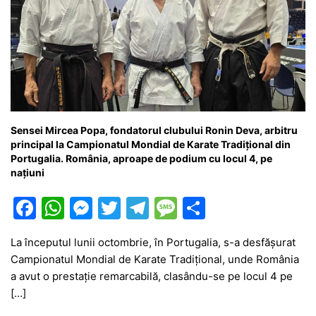
Sensei Mircea Popa, fondatorul clubului Ronin Deva, arbitru
principal la Campionatul Mondial de Karate Tradițional din
Portugalia. România, aproape de podium cu locul 4, pe
națiuni
F
W
M
T
T
M
P
a
h
e
w
el
e
ar
La începutul lunii octombrie, în Portugalia, s-a desfășurat
c
at
s
itt
e
s
ta
Campionatul Mondial de Karate Tradițional, unde România
e
s
s
er
gr
s
je
a avut o prestație remarcabilă, clasându-se pe locul 4 pe
b
A
e
a
a
a
[…]