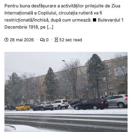
a
h
e
w
el
e
ar
Pentru buna desfășurare a activităților prilejuite de Ziua
c
at
s
itt
e
s
ta
Internațională a Copilului, circulația rutieră va fi
e
s
s
er
gr
s
je
restricționată/închisă, după cum urmează: ■ Bulevardul 1
b
A
e
a
a
a
Decembrie 1918, pe […]
o
p
n
m
g
z
28 mai 2026
0
52 sec read
o
p
g
e
ă
k
er