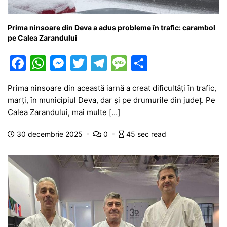
Prima ninsoare din Deva a adus probleme în trafic: carambol
pe Calea Zarandului
F
W
M
T
T
M
P
a
h
e
w
el
e
ar
Prima ninsoare din această iarnă a creat dificultăți în trafic,
c
at
s
itt
e
s
ta
marți, în municipiul Deva, dar și pe drumurile din județ. Pe
e
s
s
er
gr
s
je
Calea Zarandului, mai multe […]
b
A
e
a
a
a
30 decembrie 2025
0
45 sec read
o
p
n
m
g
z
o
p
g
e
ă
k
er