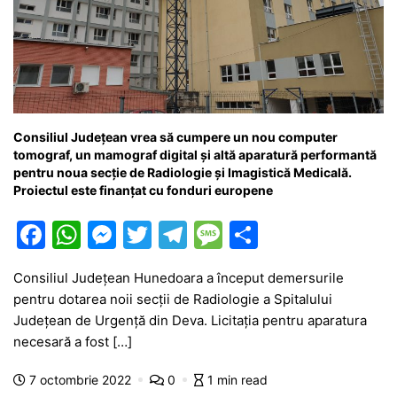
Consiliul Județean vrea să cumpere un nou computer
tomograf, un mamograf digital și altă aparatură performantă
pentru noua secție de Radiologie și Imagistică Medicală.
Proiectul este finanțat cu fonduri europene
F
W
M
T
T
M
P
a
h
e
w
el
e
ar
Consiliul Județean Hunedoara a început demersurile
c
at
s
itt
e
s
ta
pentru dotarea noii secții de Radiologie a Spitalului
e
s
s
er
gr
s
je
Județean de Urgență din Deva. Licitația pentru aparatura
b
A
e
a
a
a
necesară a fost […]
o
p
n
m
g
z
7 octombrie 2022
0
1 min read