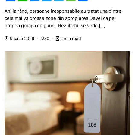
a
h
e
w
el
e
ar
Ani la rând, persoane iresponsabile au tratat una dintre
c
at
s
itt
e
s
ta
cele mai valoroase zone din apropierea Devei ca pe
e
s
s
er
gr
s
je
propria groapă de gunoi. Rezultatul se vede […]
b
A
e
a
a
a
9 iunie 2026
0
2 min read
o
p
n
m
g
z
o
p
g
e
ă
k
er