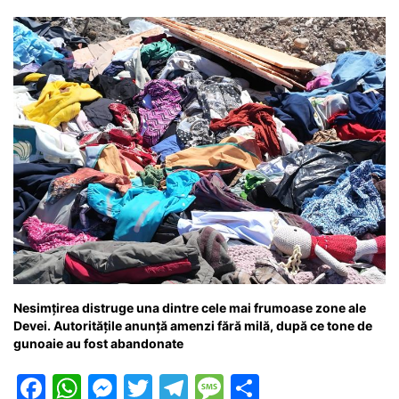
o
p
g
e
ă
k
er
Nesimțirea distruge una dintre cele mai frumoase zone ale
Devei. Autoritățile anunță amenzi fără milă, după ce tone de
gunoaie au fost abandonate
F
W
M
T
T
M
P