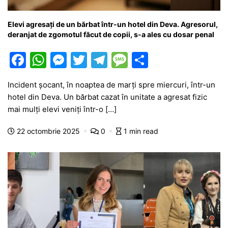
Elevi agresați de un bărbat într-un hotel din Deva. Agresorul,
deranjat de zgomotul făcut de copii, s-a ales cu dosar penal
F
W
M
T
T
M
P
a
h
e
w
el
e
ar
Incident șocant, în noaptea de marți spre miercuri, într-un
c
at
s
itt
e
s
ta
hotel din Deva. Un bărbat cazat în unitate a agresat fizic
e
s
s
er
gr
s
je
mai mulți elevi veniți într-o […]
b
A
e
a
a
a
22 octombrie 2025
0
1 min read
o
p
n
m
g
z
o
p
g
e
ă
k
er