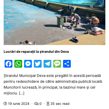
Lucrări de reparații la ștrandul din Deva
F
W
M
T
T
M
P
a
h
e
w
el
e
ar
Ștrandul Municipal Deva este pregătit în acestă perioadă
c
at
s
itt
e
s
ta
pentru redeschidere de către administrația publică locală.
e
s
s
er
gr
s
je
Muncitorii lucrează, în principal, la bazinul mare și cel
b
A
e
a
a
a
mijlociu. […]
o
p
n
m
g
z
19 iunie 2024
0
35 sec read