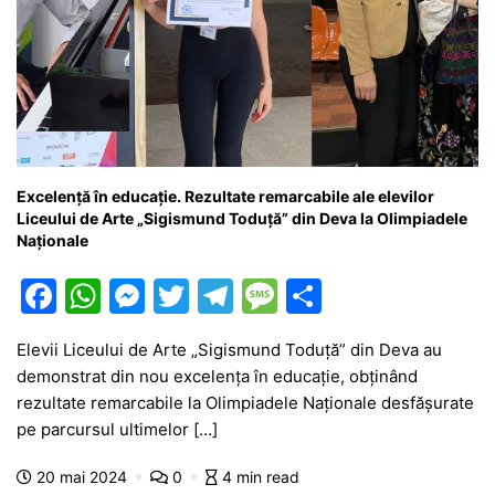
Excelență în educație. Rezultate remarcabile ale elevilor
Liceului de Arte „Sigismund Toduță” din Deva la Olimpiadele
Naționale
F
W
M
T
T
M
P
a
h
e
w
el
e
ar
Elevii Liceului de Arte „Sigismund Toduță” din Deva au
c
at
s
itt
e
s
ta
demonstrat din nou excelența în educație, obținând
e
s
s
er
gr
s
je
rezultate remarcabile la Olimpiadele Naționale desfășurate
b
A
e
a
a
a
pe parcursul ultimelor […]
o
p
n
m
g
z
20 mai 2024
0
4 min read