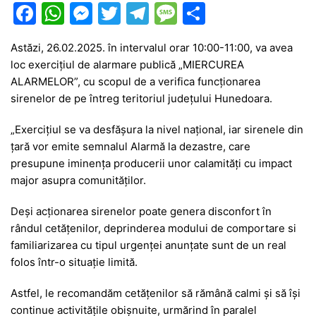
F
W
M
T
T
M
P
a
h
e
w
el
e
ar
Astăzi, 26.02.2025. în intervalul orar 10:00-11:00, va avea
c
at
s
itt
e
s
ta
loc exercițiul de alarmare publică „MIERCUREA
e
s
s
er
gr
s
je
ALARMELOR”, cu scopul de a verifica funcționarea
b
A
e
a
a
a
sirenelor de pe întreg teritoriul județului Hunedoara.
o
p
n
m
g
z
„Exercițiul se va desfășura la nivel național, iar sirenele din
o
p
g
e
ă
țară vor emite semnalul Alarmă la dezastre, care
presupune iminența producerii unor calamități cu impact
k
er
major asupra comunităților.
Deși acționarea sirenelor poate genera disconfort în
rândul cetățenilor, deprinderea modului de comportare si
familiarizarea cu tipul urgenței anunțate sunt de un real
folos într-o situație limită.
Astfel, le recomandăm cetățenilor să rămână calmi și să își
continue activitățile obișnuite, urmărind în paralel