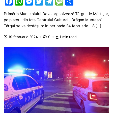
F
W
M
T
T
M
P
a
h
e
w
el
e
ar
Primăria Municipiului Deva organizează Târgul de Mărțișor,
c
at
s
itt
e
s
ta
pe platoul din fața Centrului Cultural ,,Drăgan Muntean”.
e
s
s
er
gr
s
je
Târgul se va desfășura în perioada 24 februarie – 8 […]
b
A
e
a
a
a
19 februarie 2024
0
1 min read
o
p
n
m
g
z
o
p
g
e
ă
k
er