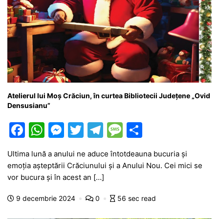
Atelierul lui Moș Crăciun, în curtea Bibliotecii Județene „Ovid
Densusianu”
F
W
M
T
T
M
P
a
h
e
w
el
e
ar
Ultima lună a anului ne aduce întotdeauna bucuria și
c
at
s
itt
e
s
ta
emoția așteptării Crăciunului și a Anului Nou. Cei mici se
e
s
s
er
gr
s
je
vor bucura și în acest an […]
b
A
e
a
a
a
9 decembrie 2024
0
56 sec read
o
p
n
m
g
z