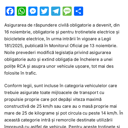
F
W
M
T
T
M
P
a
h
e
w
el
e
ar
Asigurarea de răspundere civilă obligatorie a devenit, din
c
at
s
itt
e
s
ta
16 noiembrie, obligatorie și pentru trotinetele electrice și
e
s
s
er
gr
s
je
bicicletele electrice, în urma intrării în vigoare a Legii
b
A
e
a
a
a
181/2025, publicată în Monitorul Oficial pe 13 noiembrie.
Noile prevederi modifică legislația privind asigurarea
o
p
n
m
g
z
obligatorie auto și extind obligația de încheiere a unei
o
p
g
e
ă
polițe RCA și asupra unor vehicule ușoare, tot mai des
k
er
folosite în trafic.
Conform legii, sunt incluse în categoria vehiculelor care
trebuie asigurate toate mijloacele de transport cu
propulsie proprie care pot depăși viteza maximă
constructivă de 25 km/h sau care au o masă proprie mai
mare de 25 de kilograme și pot circula cu peste 14 km/h. În
această categorie intră și remorcile destinate utilizării
împreună cu astfel de vehicule. Pentru aceste trotinete și