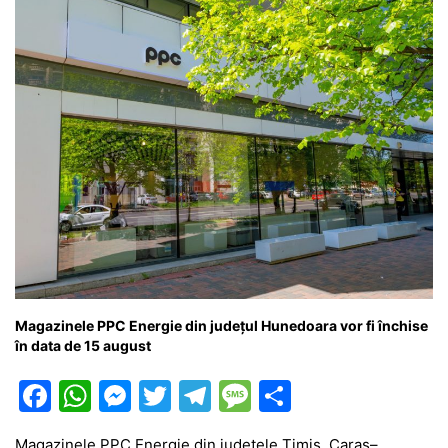
o
p
g
e
ă
k
er
Magazinele PPC Energie din judeţul Hunedoara vor fi închise
în data de 15 august
F
W
M
T
T
M
P
a
h
e
w
el
e
ar
Magazinele PPC Energie din judeţele Timiş, Caraş–