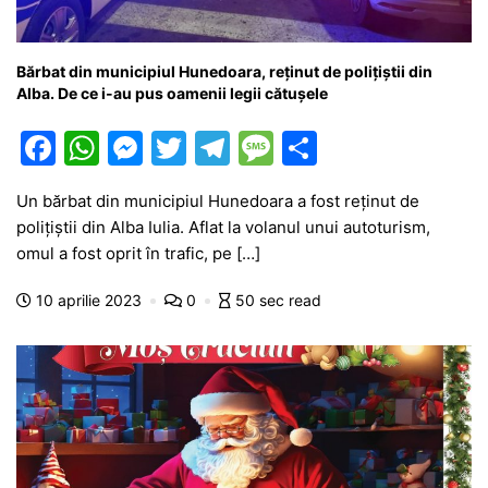
Bărbat din municipiul Hunedoara, reținut de polițiștii din
Alba. De ce i-au pus oamenii legii cătușele
F
W
M
T
T
M
P
a
h
e
w
el
e
ar
Un bărbat din municipiul Hunedoara a fost reținut de
c
at
s
itt
e
s
ta
polițiștii din Alba Iulia. Aflat la volanul unui autoturism,
e
s
s
er
gr
s
je
omul a fost oprit în trafic, pe […]
b
A
e
a
a
a
10 aprilie 2023
0
50 sec read
o
p
n
m
g
z
o
p
g
e
ă
k
er