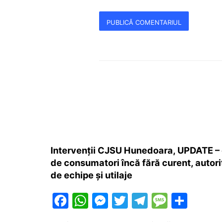
Intervenții CJSU Hunedoara, UPDATE – 
de consumatori încă fără curent, autorit
de echipe și utilaje
F
W
M
T
T
M
P
a
h
e
w
el
e
ar