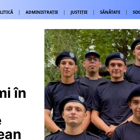
LITICĂ
ADMINISTRAȚIE
JUSTIȚIE
SĂNĂTATE
SOC
mi în
e
ean