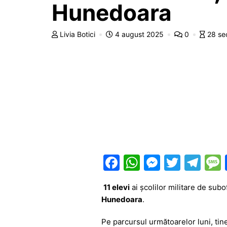
Hunedoara
Livia Botici
4 august 2025
0
28 se
F
W
M
T
T
a
h
e
w
el
11 elevi
ai școlilor militare de subo
c
at
s
itt
e
Hunedoara
.
e
s
s
er
gr
Pe parcursul următoarelor luni, tiner