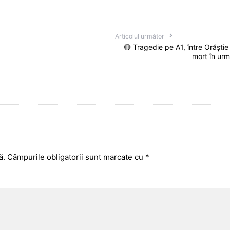
Articolul următor
🔴 Tragedie pe A1, între Orăștie
mort în urm
ă.
Câmpurile obligatorii sunt marcate cu
*