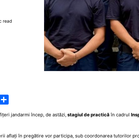
c read
M
P
e
ar
fițeri jandarmi încep, de astăzi,
stagiul de practică
în cadrul
Ins
s
ta
s
je
ii aflați în pregătire vor participa, sub coordonarea tutorilor pro