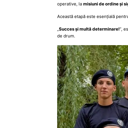
b
A
e
a
operative, la
misiuni de ordine și s
o
p
n
m
o
p
g
Această etapă este esențială pentru
k
er
„
Succes și multă determinare!
”, e
de drum.