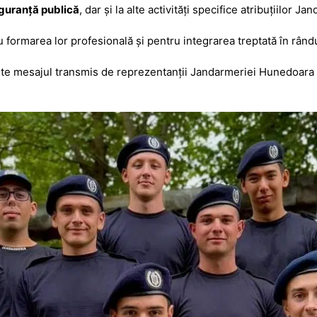
a
a
iguranță publică
, dar și la alte activități specifice atribuțiilor 
g
z
e
ă
 formarea lor profesională și pentru integrarea treptată în rându
ste mesajul transmis de reprezentanții Jandarmeriei Hunedoara pe