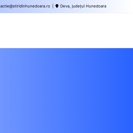
actie@stiridinhunedoara.ro
Deva, județul Hunedoara