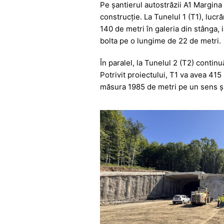
Pe șantierul autostrăzii A1 Margina 
c
at
s
itt
e
construcție. La Tunelul 1 (T1), luc
e
s
s
er
gr
140 de metri în galeria din stânga, 
b
A
e
a
bolta pe o lungime de 22 de metri.
o
p
n
m
În paralel, la Tunelul 2 (T2) contin
o
p
g
Potrivit proiectului, T1 va avea 415
măsura 1985 de metri pe un sens și 
k
er