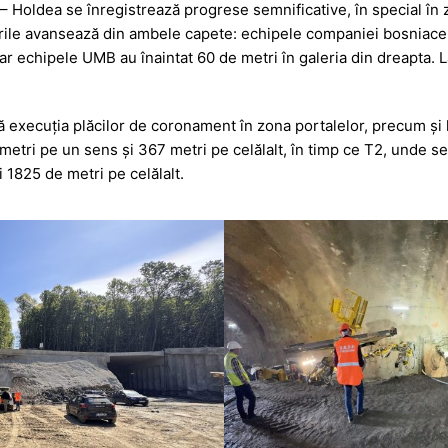
– Holdea se înregistrează progrese semnificative, în special în z
s
ta
rările avansează din ambele capete: echipele companiei bosniace
s
je
iar echipele UMB au înaintat 60 de metri în galeria din dreapta. L
a
a
g
z
uă execuția plăcilor de coronament în zona portalelor, precum și 
e
ă
 metri pe un sens și 367 metri pe celălalt, în timp ce T2, unde se
1825 de metri pe celălalt.