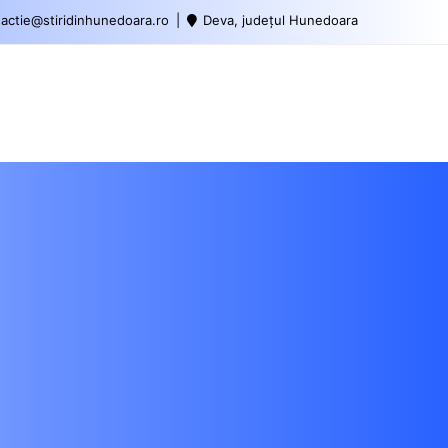
actie@stiridinhunedoara.ro
Deva, județul Hunedoara