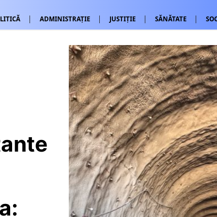
LITICĂ
ADMINISTRAȚIE
JUSTIȚIE
SĂNĂTATE
SOC
tante
a: