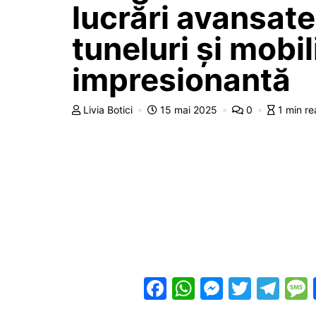
lucrări avansate
tuneluri și mobi
impresionantă
Livia Botici
15 mai 2025
0
1 min r
F
W
M
T
T
a
h
e
w
el