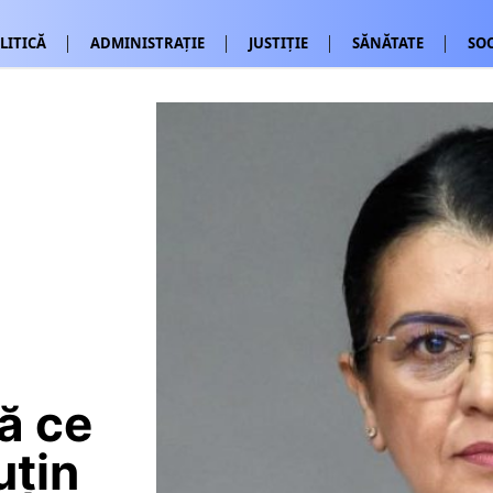
LITICĂ
ADMINISTRAȚIE
JUSTIȚIE
SĂNĂTATE
SOC
ă ce
uțin