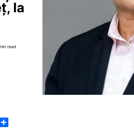
ț, la
min read
M
P
e
ar