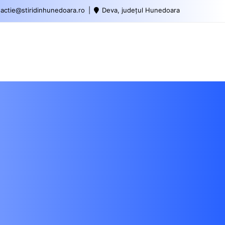
actie@stiridinhunedoara.ro
Deva, județul Hunedoara