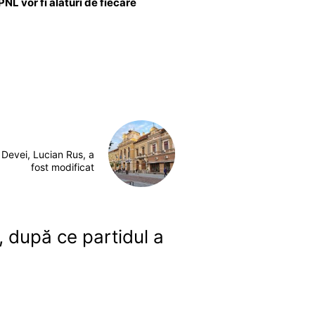
PNL vor fi alături de fiecare
 Devei, Lucian Rus, a
fost modificat
 după ce partidul a