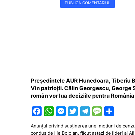
Președintele AUR Hunedoara, Tiberiu Bar
Vin patrioții. Călin Georgescu, George 
român vor lua deciziile pentru România
F
W
M
T
T
M
P
a
h
e
w
el
e
ar
Anunțul privind susținerea unei moțiuni de cenz
c
at
s
itt
e
s
ta
condus de Ilie Bolojan, făcut astăzi de lideri ai 