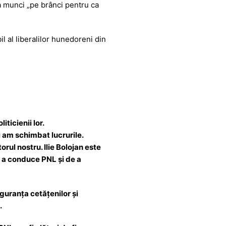
a munci „pe brânci pentru ca
l al liberalilor hunedoreni din
iticienii lor.
i am schimbat lucrurile.
rul nostru. Ilie Bolojan este
e a conduce PNL și de a
uranța cetățenilor și
.