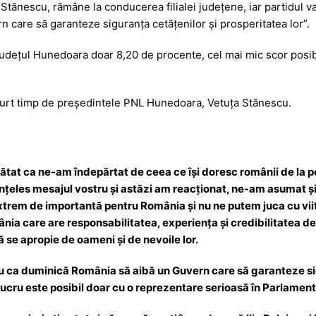
tănescu, rămâne la conducerea filialei județene, iar partidul v
s
ta
care să garanteze siguranța cetățenilor și prosperitatea lor”.
s
je
județul Hunedoara doar 8,20 de procente, cel mai mic scor posibi
a
a
g
z
e
ă
curt timp de președintele PNL Hunedoara, Vetuța Stănescu.
arătat ca ne-am îndepărtat de ceea ce își doresc românii de la pol
 înțeles mesajul vostru și astăzi am reacționat, ne-am asumat ș
xtrem de importantă pentru România și nu ne putem juca cu viito
ânia care are responsabilitatea, experiența și credibilitatea d
 se apropie de oameni și de nevoile lor.
 ca duminică România să aibă un Guvern care să garanteze sig
 lucru este posibil doar cu o reprezentare serioasă în Parlament