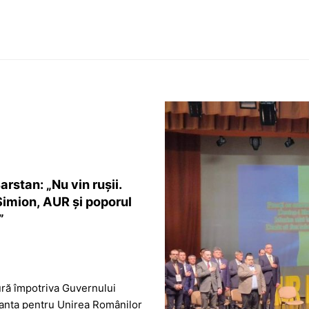
stan: „Nu vin rușii.
Simion, AUR și poporul
”
ură împotriva Guvernului
Alianța pentru Unirea Românilor