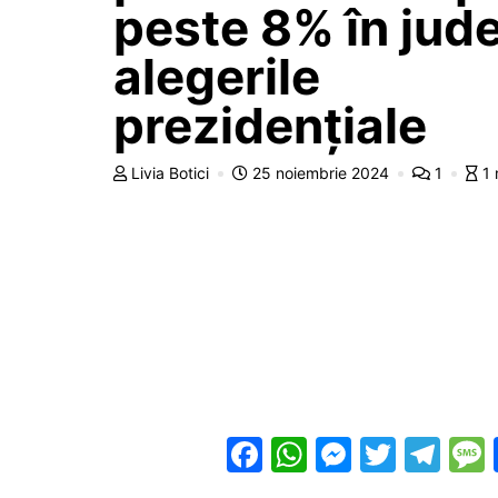
peste 8% în jude
alegerile
prezidențiale
Livia Botici
25 noiembrie 2024
1
1 
F
W
M
T
T
a
h
e
w
el