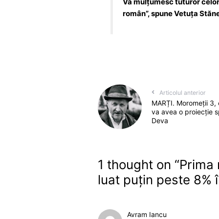
Vă mulțumesc tuturor celor ca
român”, spune Vetuța Stăn
Articolul anterior
MARȚI. Moromeții 3, c
va avea o proiecție s
Deva
1 thought on “
Prima 
luat puțin peste 8% î
Avram Iancu