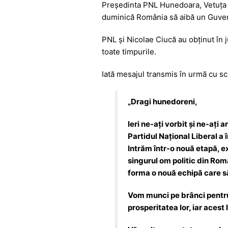
Președinta PNL Hunedoara, Vetuța S
c
at
s
itt
e
duminică România să aibă un Guvern 
e
s
s
er
gr
PNL și Nicolae Ciucă au obținut în 
b
A
e
a
toate timpurile.
o
p
n
m
o
p
g
Iată mesajul transmis în urmă cu s
k
er
„Dragi hunedoreni,
Ieri ne-ați vorbit și ne-ați 
Partidul Național Liberal a
Intrăm într-o nouă etapă, e
singurul om politic din Rom
forma o nouă echipă care să
Vom munci pe brânci pentru
prosperitatea lor, iar acest